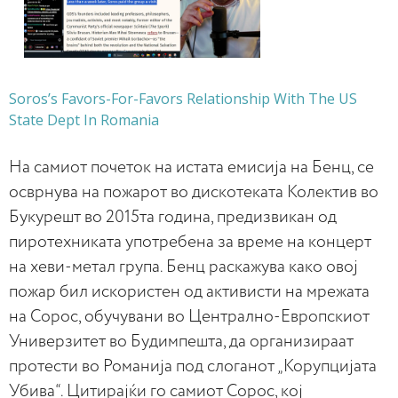
Soros’s Favors-For-Favors Relationship With The US
State Dept In Romania
На самиот почеток на истата емисија на Бенц, се
осврнува на пожарот во дискотеката Колектив во
Букурешт во 2015та година, предизвикан од
пиротехниката употребена за време на концерт
на хеви-метал група. Бенц раскажува како овој
пожар бил искористен од активисти на мрежата
на Сорос, обучувани во Централно-Европскиот
Универзитет во Будимпешта, да организираат
протести во Романија под слоганот „Корупцијата
Убива“. Цитирајќи го самиот Сорос, кој