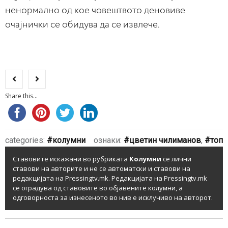
ненормално од кое човештвото деновиве
очајнички се обидува да се извлече.
Share this...
categories:
колумни
ознаки:
цветин чилиманов
,
топ
Ставовите искажани во рубриката
Колумни
се лични
ставови на авторите и не се автоматски и ставови на
редакцијата на Pressingtv.mk. Редакцијата на Pressingtv.mk
се оградува од ставовите во објавените колумни, а
одговорноста за изнесеното во нив е исклучиво на авторот.