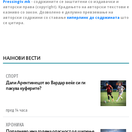
Pressingtv.mk
- содржините се заштитени со издавачки и
авторски права (copyright). Крадењето на авторски текстови е
казниво со закон. Дозволено е делумно превземање на
авторски содржини со ставање
хиперлинк до содржината
што
се цитира.
НАЈНОВИ ВЕСТИ
СПОРТ
Дали Арентинецот во Вардар веќе си ги
пакува куферите?
пред 14 часа
ХРОНИКА
Попаднево има голема опасност од ширење