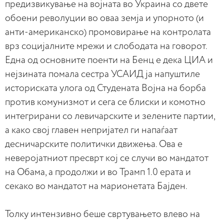
предизвикување на војната во Украина со двете
обоени револуции во оваа земја и упорното (и
анти-американско) промовирање на контролата
врз социјалните мрежи и слободата на говорот.
Една од основните поенти на Бенц е дека ЦИА и
нејзината помала сестра УСАИД ја напуштиле
историската улога од Студената Војна на борба
против комунизмот и сега се блиски и комотно
интегрирани со левичарските и зелените партии,
а како свој главен непријател ги напаѓаат
десничарските политички движења. Ова е
неверојатниот пресврт кој се случи во мандатот
на Обама, а продолжи и во Трамп 1.0 ерата и
секако во мандатот на марионетата Бајден.
Толку интензивно беше свртувањето влево на