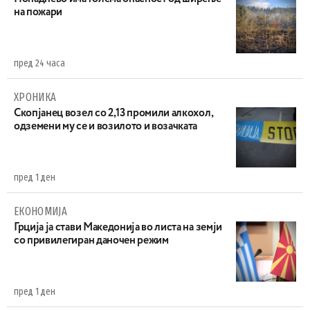
на пожари
пред 24 часа
ХРОНИКА
Скопјанец возел со 2,13 промили алкохол,
одземени му се и возилото и возачката
пред 1 ден
ЕКОНОМИЈА
Грција ја стави Македонија во листа на земји
со привилегиран даночен режим
пред 1 ден