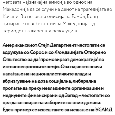
неговата најзначајна емисија во однос на
Македонија да се случи на денот на трагедијата во
Кочани. Во неговата емисија на Рамбл, Бенц
цитираше повеќе статии за Македонија од
периодот на шарената револуција.
Американскиот Стејт Департмент честопати се
здружува со Сорос и со Фондацијата Отворено
Општество за да ‘промовираат демократија’ во
источноевропските земји. Ова најчесто значи
напаѓање на националистичките влади и
вбризгување на доза социјална, либерална
пропаганда преку невладините организации и
медиумите финансирани од Запад – честопати со
цел да се влијае на изборите во овие држави.
Еден пример се извештаите за мешање на УСАИД