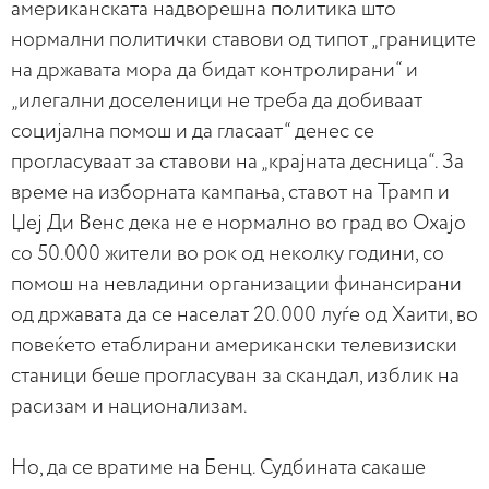
американската надворешна политика што
нормални политички ставови од типот „границите
на државата мора да бидат контролирани“ и
„илегални доселеници не треба да добиваат
социјална помош и да гласаат“ денес се
прогласуваат за ставови на „крајната десница“. За
време на изборната кампања, ставот на Трамп и
Џеј Ди Венс дека не е нормално во град во Охајо
со 50.000 жители во рок од неколку години, со
помош на невладини организации финансирани
од државата да се населат 20.000 луѓе од Хаити, во
повеќето етаблирани американски телевизиски
станици беше прогласуван за скандал, изблик на
расизам и национализам.
Но, да се вратиме на Бенц. Судбината сакаше