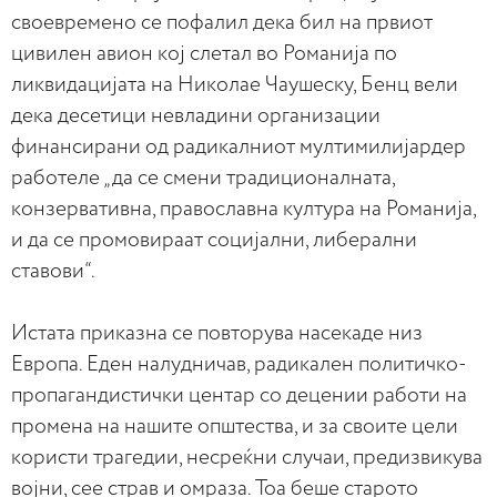
своевремено се пофалил дека бил на првиот
цивилен авион кој слетал во Романија по
ликвидацијата на Николае Чаушеску, Бенц вели
дека десетици невладини организации
финансирани од радикалниот мултимилијардер
работеле „да се смени традиционалната,
конзервативна, православна култура на Романија,
и да се промовираат социјални, либерални
ставови“.
Истата приказна се повторува насекаде низ
Европа. Еден налудничав, радикален политичко-
пропагандистички центар со децении работи на
промена на нашите општества, и за своите цели
користи трагедии, несреќни случаи, предизвикува
војни, сее страв и омраза. Тоа беше старото