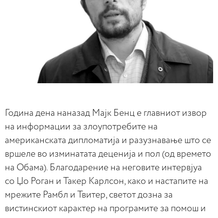
Година дена наназад Мајк Бенц е главниот извор
на информации за злоупотребите на
американската дипломатија и разузнавање што се
вршеле во изминатата деценија и пол (од времето
на Обама). Благодарение на неговите интервјуа
со Џо Роган и Такер Карлсон, како и настапите на
мрежите Рамбл и Твитер, светот дозна за
вистинскиот карактер на програмите за помош и