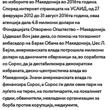
во изборите во Македонија во 2016та година.
Според интернет страницата на УСАИД, од 27
февруари 2012 до 31 август 2016та година, оваа
агенција дала 4.8 милиони долари на
Фондацијата Отворено Општество – Македонија.
Џудишал Воч јави дека, со помош на тогашниот
амбасадор на Барак Обама во Македонија, Џес Л.
Бејли, американската влада потрошила милиони
долари од даночните обврзници за, во соработка
со Сорос, да ја дестабилизира демократски
избраната, десно-центристичка влада во
Македонија. Значи американската влада го
финансира Сорос, а Сорос ги дели овие пари на
луѓето на терен, на политичарите, на локалниет
судии, обвинители, невладини организации за
борба против корупција, медиумите,