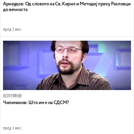
Арнаудов: Од словото на Св. Кирил и Методиј преку Разловци
до вечноста
пред 2 мес.
КОЛУМНИ
Чилиманов: Што им е на СДСМ?
пред 3 мес.