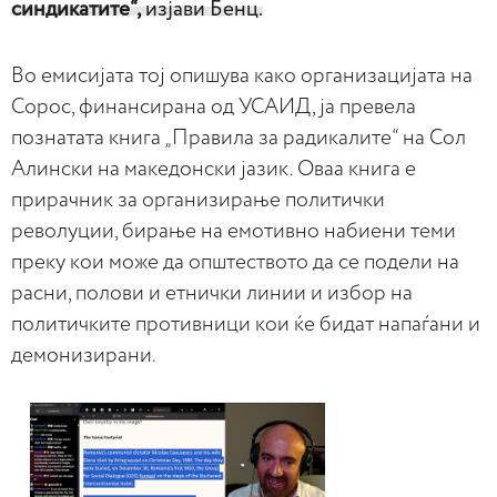
синдикатите“,
изјави Бенц.
Во емисијата тој опишува како организацијата на
Сорос, финансирана од УСАИД, ја превела
познатата книга „Правила за радикалите“ на Сол
Алински на македонски јазик. Оваа книга е
прирачник за организирање политички
револуции, бирање на емотивно набиени теми
преку кои може да општеството да се подели на
расни, полови и етнички линии и избор на
политичките противници кои ќе бидат напаѓани и
демонизирани.