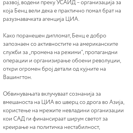
развој, водени преку УСАИД – организација за
која Бенц вели дека е практично помал брат на
разузнавачката агенција ЦИА.
Како поранешен дипломат, Бенц е добро
запознаен со активностите на американските
служби за „промена на режими“, пропагандни
операции и организирање обоени револуции,
откри огромен број детали од кујните на
Вашингтон.
Oбвинувањата вклучуваат сознанија за
вмешаноста на ЦИА во шверц со дрога во Азија,
користење на мрежите невладини организации
кои САД ги финансираат ширум светот за
креирање на политичка нестабилност,