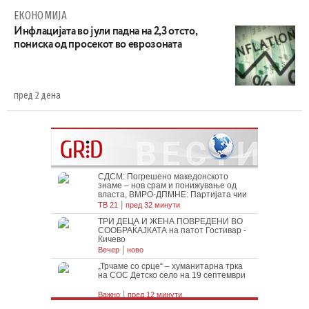
ЕКОНОМИЈА
Инфлацијата во јули падна на 2,3 отсто,
пониска од просекот во еврозоната
пред 2 дена