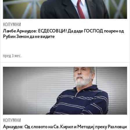
КОЛУМНИ
Ламбе Арнаудов: ЕСДЕСОВЦИ! Да даде ГОСПОД поарен од
Рубин Земон да не видите
пред 3 мес.
КОЛУМНИ
Арнаудов: Од словото на Св. Кирил и Методиј преку Разловци