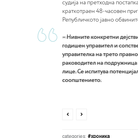
судија на претходна постап
краткотраен 48-часовен при
Републичкото јавно обвинит
– Нивните конкретни дејствиј
годишен управител и сопстве
управителка на трето правно
раководител на подружница 
лице. Се испитува потенцијал
соопштението.
categories:
хроника