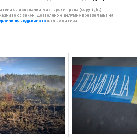
тени со издавачки и авторски права (copyright).
казниво со закон. Дозволено е делумно превземање на
ерлинк до содржината
што се цитира.