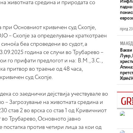
Инфла
 на животната средина и природата со
падна 
понис
евроз
а при Основниот кривичен суд Скопје,
пред 23
ОЈО – Скопје за определување краткотраен
МАКЕД
 синоќа беа спроведени во судот, а
Вакви
3.09.2025 година се случи во Трубарево –
Лувр,
ои го прифати предлогот и на: В.М., З.С.,
христи
Атина
ка притвор во траење од 48 часа,
претс
ривичен суд Скопје.
пред 23
Христо
XIV в
ка со заеднички дејствија учествувале во
о – Загрозување на животната средина и
30 став 2 во врска со став 1 од Кривичниот
т во Трубарево, Основното јавно
 постапка против четири лица за кои од