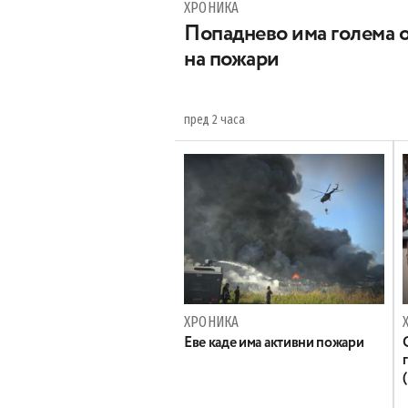
ХРОНИКА
Попаднево има голема 
на пожари
пред 2 часа
ХРОНИКА
Eве каде има активни пожари