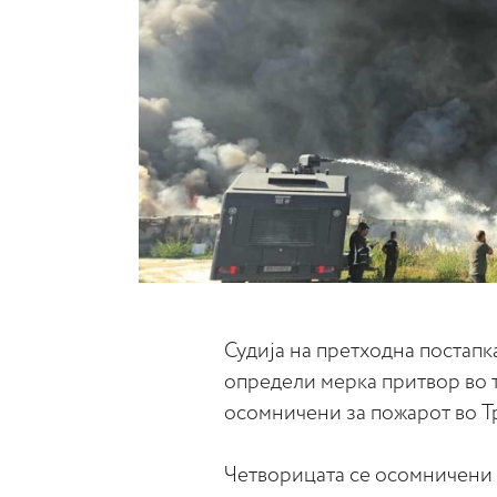
Судија на претходна постапк
определи мерка притвор во 
осомничени за пожарот во Т
Четворицата се осомничени за