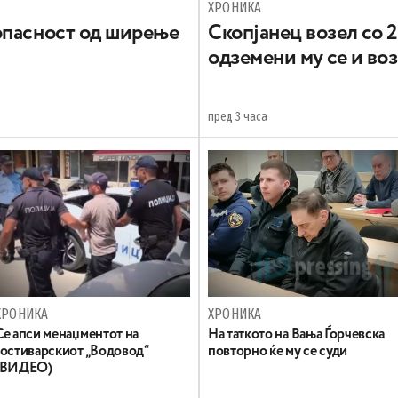
ХРОНИКА
опасност од ширење
Скопјанец возел со 2
одземени му се и во
пред 3 часа
ХРОНИКА
ХРОНИКА
Се апси менаџментот на
На таткото на Вања Ѓорчевска
гостиварскиот „Водовод“
повторно ќе му се суди
(ВИДЕО)