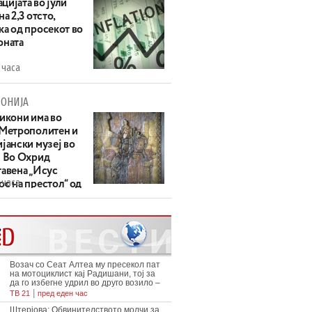
цијата во јули
на 2,3 отсто,
ка од просекот во
оната
 часа
ОНИЈА
 икони има во
 Метрополитен и
јански музеј во
: Во Охрид
тавена „Исус
 часа
с на престол“ од
ек