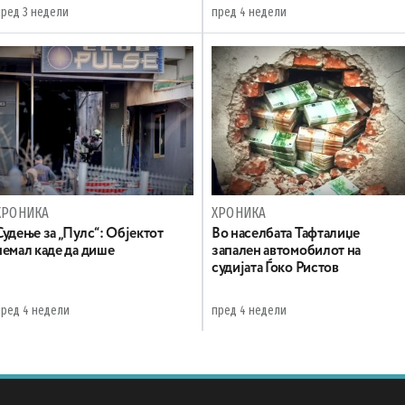
пред 3 недели
пред 4 недели
ХРОНИКА
ХРОНИКА
Судење за „Пулс“: Објектот
Во населбата Тафталиџе
немал каде да дише
запален автомобилот на
судијата Ѓоко Ристов
пред 4 недели
пред 4 недели