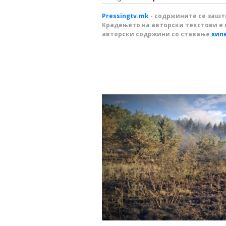
Pressingtv.mk
- содржините се зашти
Крадењето на авторски текстови е 
авторски содржини со ставање
хип