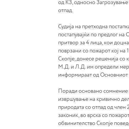
од КЗ, односно Загрозување
отпад.
Судија на претходна постапк
постапувајќи по предлог на 
притвор за 4 лица, кои доцна
поврзани со пожарот кој на 1
Скопје, донесе решенија со к
М.Д. и Л.Д. им определи мер
информираат од Основниот к
Поради основано сомнение де
извршување на кривично дел
природата со отпад од член 2
законик, во врска со пожаро
обвинителство Скопје поведе