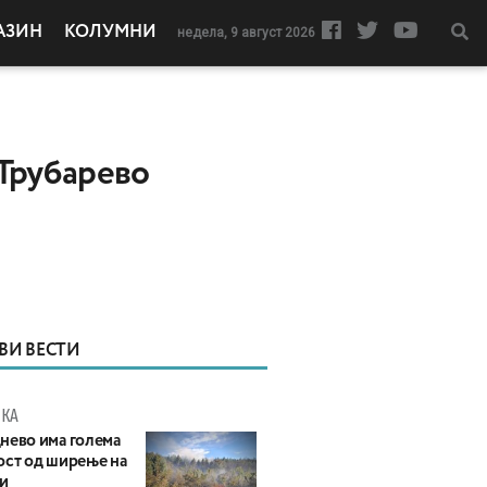
АЗИН
КОЛУМНИ
недела, 9 август 2026
 Трубарево
ВИ ВЕСТИ
КА
нево има голема
ост од ширење на
и