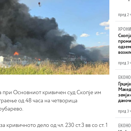
пред 2 
ХРОНИ
Скопја
проми
одземе
возило
пред 3 
ЕКОНО
Грција
Македо
а при Основниот кривичен суд Скопје им
земји
траење од 48 часа на четворица
даноч
рубарево.
пред 3 
 кривичното дело од чл. 230 ст.3 вв со ст. 1
ЕКОНО