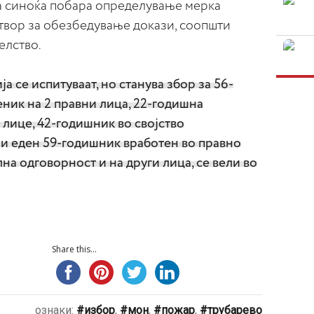
ка синоќа побара определување мерка
твор за обезбедување докази, соопшти
елство.
а се испитуваат, но станува збор за 56-
ник на 2 правни лица, 22-годишна
 лице, 42-годишник во својство
и еден 59-годишник вработен во правно
на одговорност и на други лица, се вели во
Share this...
ознаки:
избор
,
мон
,
пожар
,
трубарево