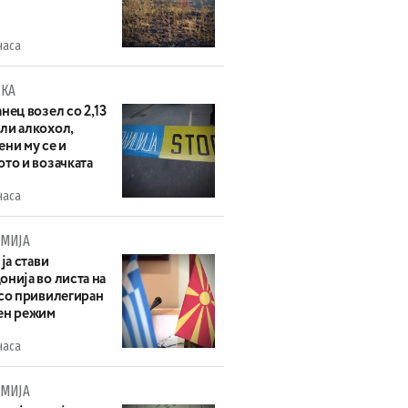
часа
КА
нец возел со 2,13
ли алкохол,
ни му се и
то и возачката
часа
МИЈА
 ја стави
нија во листа на
 со привилегиран
ен режим
часа
МИЈА