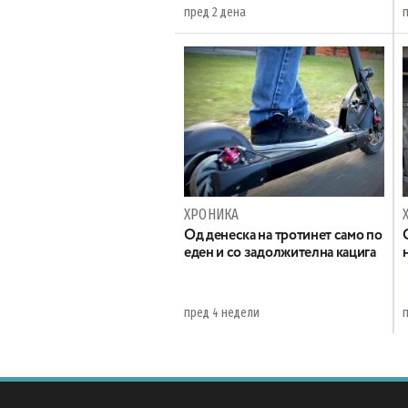
пред 2 дена
ХРОНИКА
Oд денеска на тротинет само по
еден и со задолжителна кацига
пред 4 недели