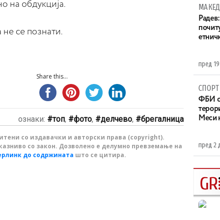
о на обдукција.
МАКЕД
Радев:
почит
 не се познати.
етнич
пред 19
Share this...
СПОРТ
ФБИ с
терор
ознаки:
топ
,
фото
,
делчево
,
брегалница
Меси 
тени со издавачки и авторски права (copyright).
пред 2 
казниво со закон. Дозволено е делумно превземање на
ерлинк до содржината
што се цитира.