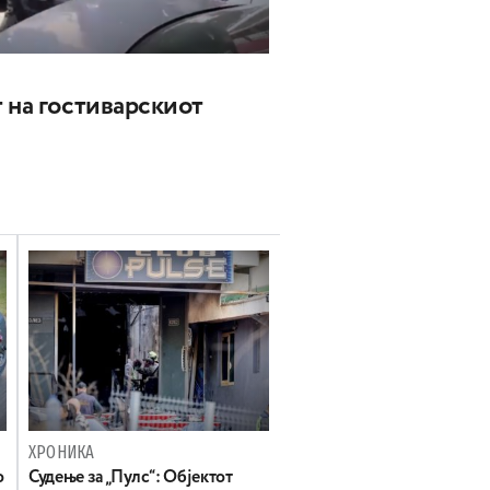
 на гостиварскиот
ХРОНИКА
о
Судење за „Пулс“: Објектот