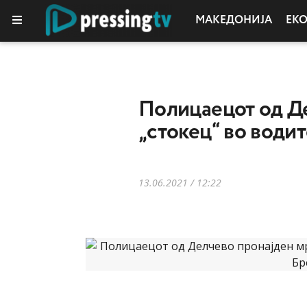
МАКЕДОНИЈА
ЕК
Полицаецот од Де
„стокец“ во води
13.06.2021 / 12:22