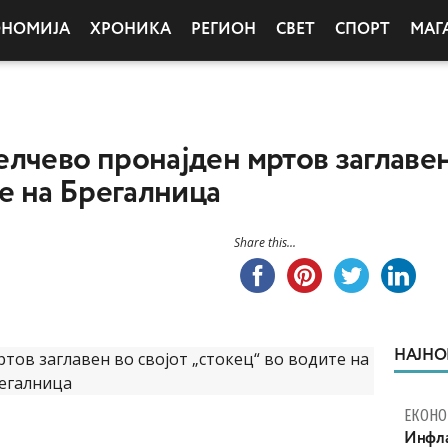
ОНОМИЈА
ХРОНИКА
РЕГИОН
СВЕТ
СПОРТ
МАГ
лчево пронајден мртов заглавен
те на Брегалница
Share this...
НАЈНО
ЕКОНО
Инфла