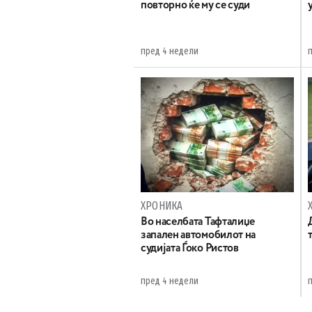
повторно ќе му се суди
пред 4 недели
ХРОНИКА
Во населбата Тафталиџе
запален автомобилот на
судијата Ѓоко Ристов
пред 4 недели