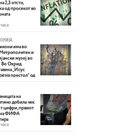
на 2,3 отсто,
ка од просекот во
оната
 часа
ОНИЈА
 икони има во
 Метрополитен и
јански музеј во
: Во Охрид
тавена „Исус
 часа
с на престол“ од
ек
ницата на
тино добила чек
ст цифри, првиот
 на ФИФА
тира
 часа