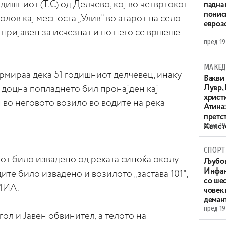
дишниот (Т.С) од Делчево, кој во четвртокот
падна 
понис
болов кај месноста „Улив” во атарот на село
евроз
 пријавен за исчезнат и по него се вршеше
пред 19
МАКЕД
мираа дека 51 годишниот делчевец, инаку
Вакви
 доцна попладнето бил пронајден кај
Лувр,
христи
н во неговото возило во водите на река
Атина
претс
пред 19
Христо
XIV в
СПОРТ
иот било извадено од реката синоќа околу
Љубов
Инфан
дите било извадено и возилото „застава 101“,
со ше
 МИА.
човек
деман
пред 19
гол и Јавен обвинител, а телото на