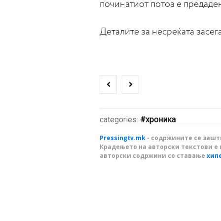
починатиот потоа е предаден
Деталите за несреќата засега
categories:
хроника
Pressingtv.mk
- содржините се зашти
Крадењето на авторски текстови е 
авторски содржини со ставање
хип