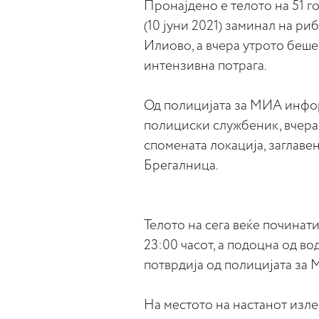
Пронајдено е телото на 51 го
(10 јуни 2021) заминал на ри
Илиово, а вчера утрото беше
интензивна потрага.
Од полицијата за МИА инфор
полициски службеник, вчера
спомената локација, заглаве
Брегалница.
Телото на сега веќе починат
23:00 часот, а подоцна од во
потврдија од полицијата за
На местото на настанот изле