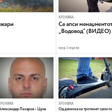
ХРОНИКА
ожари
Се апси менаџментот
„Водовод“ (ВИДЕО)
пред 3 недели
ХРОНИКА
ХРОНИКА
Александар Лазаров – Цуна
Oд денеска на тротинет само п