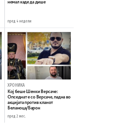
немал каде да дише
пред 4 недели
ХРОНИКА
Koj беше Шенки Версаче:
Oпседнат е со Версаче, падна во
акцијата против кланот
Беланоца/Барон
пред 2 мес.