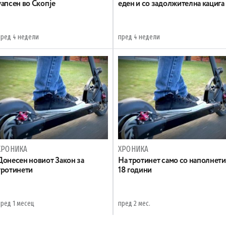
уапсен во Скопје
еден и со задолжителна кацига
пред 4 недели
пред 4 недели
ХРОНИКА
ХРОНИКА
Донесен новиот Закон за
На тротинет само со наполнети
тротинети
18 години
пред 1 месец
пред 2 мес.