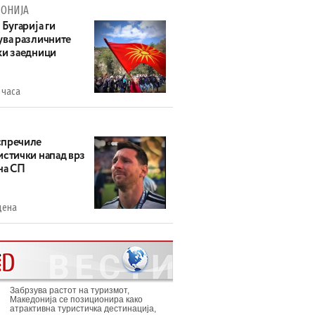
ОНИЈА
 Бугарија ги
ува различните
ки заедници
 часа
пречиле
истички напад врз
на СП
дена