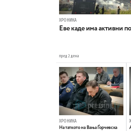
ХРОНИКА
Eве каде има активни п
пред 2 дена
ХРОНИКА
На таткото на Вања Ѓорчевска