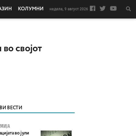
АЗИН
КОЛУМНИ
недела, 9 август 2026
 во својот
ВИ ВЕСТИ
МИЈА
цијата во јули