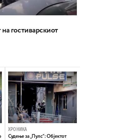
 на гостиварскиот
ХРОНИКА
о
Судење за „Пулс“: Објектот