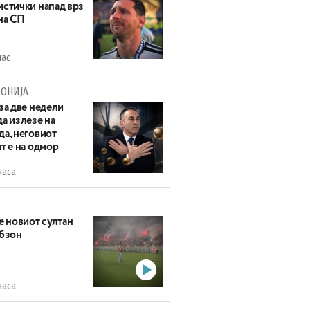
истички напад врз
на СП
час
ОНИЈА
за две недели
а излезе на
да, неговиот
т е на одмор
часа
е новиот султан
абзон
часа