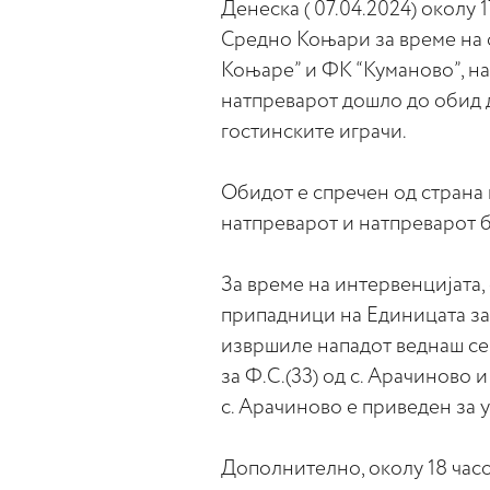
Денеска ( 07.04.2024) околу 
Средно Коњари за време на 
Коњаре” и ФК “Куманово”, на
натпреварот дошло до обид 
гостинските играчи.
Обидот е спречен од страна 
натпреварот и натпреварот б
За време на интервенцијата, 
припадници на Единицата за
извршиле нападот веднаш се 
за Ф.С.(33) од с. Арачиново и 
с. Арачиново е приведен за у
Дополнително, околу 18 часо