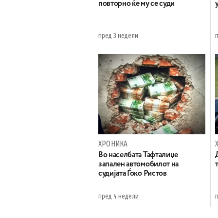
повторно ќе му се суди
пред 3 недели
ХРОНИКА
Во населбата Тафталиџе
запален автомобилот на
судијата Ѓоко Ристов
пред 4 недели