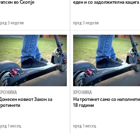
уапсен во Скопје
еден и со задолжителна кацига
пред 3 недели
пред 3 недели
ХРОНИКА
ХРОНИКА
Донесен новиот Закон за
На тротинет само со наполнети
тротинети
18 години
пред 1 месец
пред 1 месец