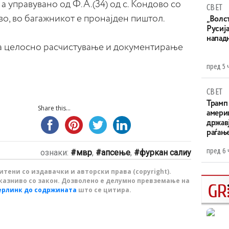
 а управувано од Ф.А.(34) од с. Кондово со
СВЕТ
дово, во багажникот е пронајден пиштол.
„Волс
Русија
напад
а целосно расчистување и документирање
пред 5 
СВЕТ
Трамп 
Share this...
амери
државј
раѓањ
пред 6 
ознаки:
мвр
,
апсење
,
фуркан салиу
тени со издавачки и авторски права (copyright).
казниво со закон. Дозволено е делумно превземање на
ерлинк до содржината
што се цитира.