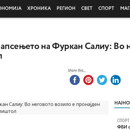
ОНОМИЈА
ХРОНИКА
РЕГИОН
СВЕТ
СПОРТ
МАГ
 апсењето на Фуркан Салиу: Во 
л
Share this...
НАЈНО
СПОРТ
ФБИ с