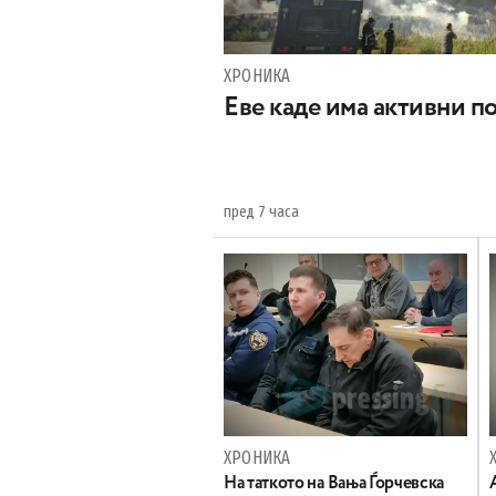
ХРОНИКА
Eве каде има активни п
пред 7 часа
ХРОНИКА
На таткото на Вања Ѓорчевска