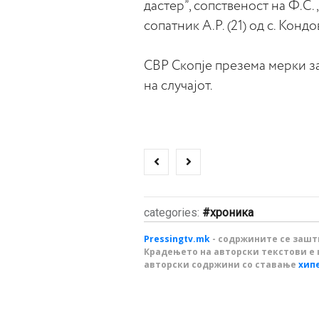
дастер”, сопственост на Ф.С.,
сопатник А.Р. (21) од с. Кон
СВР Скопје презема мерки з
на случајот.
categories:
хроника
Pressingtv.mk
- содржините се зашти
Крадењето на авторски текстови е 
авторски содржини со ставање
хип