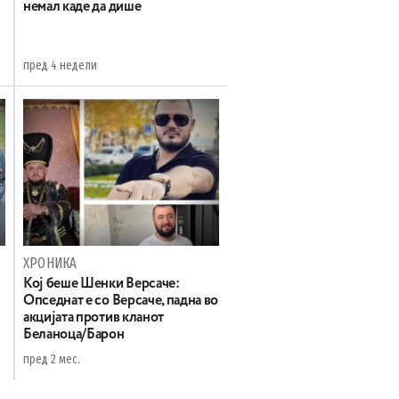
немал каде да дише
пред 4 недели
ХРОНИКА
Koj беше Шенки Версаче:
Oпседнат е со Версаче, падна во
акцијата против кланот
Беланоца/Барон
пред 2 мес.