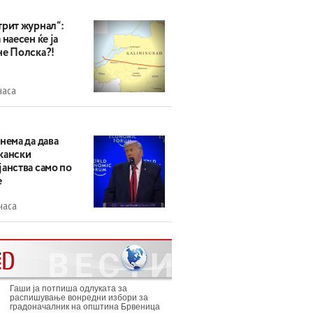
трит журнал“:
 наесен ќе ја
не Полска?!
часа
нема да дава
кански
анства само по
е
часа