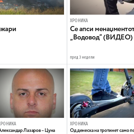
ХРОНИКА
ожари
Се апси менаџментот
„Водовод“ (ВИДЕО)
пред 3 недели
ХРОНИКА
ХРОНИКА
Александар Лазаров – Цуна
Oд денеска на тротинет само п