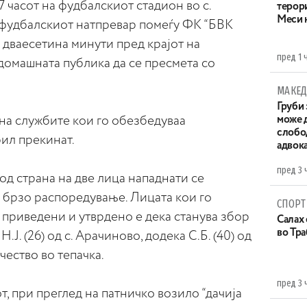
17 часот на фудбалскиот стадион во с.
терор
Меси 
фудбалскиот натпревар помеѓу ФК “БВК
 дваесетина минути пред крајот на
пред 1 
домашната публика да се пресмета со
МАКЕД
Груби 
на службите кои го обезбедуваа
може д
слобо
ил прекинат.
адвока
пред 3 
од страна на две лица нападнати се
 брзо распоредување. Лицата кои го
СПОРТ
приведени и утврдено е дека станува збор
Салах 
во Тр
Н.Ј. (26) од с. Арачиново, додека С.Б. (40) од
чество во тепачка.
пред 3 
т, при преглед на патничко возило “дачија