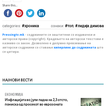
Share this...
categories:
хроника
ознаки:
топ
,
лидија димова
Pressingtv.mk
- содржините се заштитени со издавачки и
авторски права (copyright). Крадењето на авторски текстови е
казниво со закон. Дозволено е делумно превземање на
авторски содржини со ставање
хиперлинк до содржината
што
се цитира.
НАЈНОВИ ВЕСТИ
ЕКОНОМИЈА
Инфлацијата во јули падна на 2,3 отсто,
пониска од просекот во еврозоната