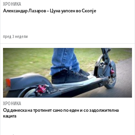
ХРОНИКА
Александар Лазаров – Цуна уапсен во Скопје
пред 3 недели
ХРОНИКА
Oд денеска на тротинет само по еден и со задолжителна
кацига