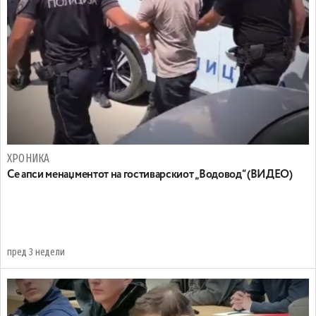
ХРОНИКА
Се апси менаџментот на гостиварскиот „Водовод“ (ВИДЕО)
пред 3 недели