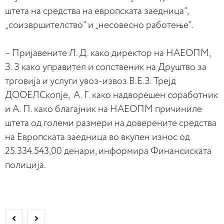
штета на средства на европската заедница“,
„соизвршителство“ и „несовесно работење“.
– Пријавените Л. Д. како директор на НАЕОПМ,
З. З како управител и сопственик на Друштво за
трговија и услуги увоз-извоз В.Е.З. Трејд
ДООЕЛСкопје, А. Г. како надворешен соработник
и А. П. како благајник на НАЕОПМ причиниле
штета од големи размери на доверените средства
на Европската заедница во вкупен износ од
25.334.543,00 денари, информира Финансиската
полиција.