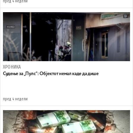
пред 4 недели
ХРОНИКА
Судење за „Пулс“: Објектот немал каде да дише
пред 4 недели