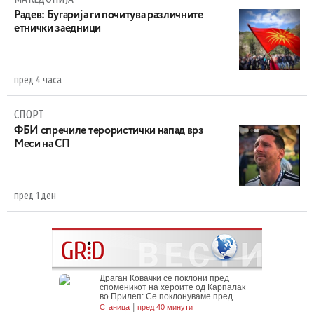
Радев: Бугарија ги почитува различните
етнички заедници
пред 4 часа
СПОРТ
ФБИ спречиле терористички напад врз
Меси на СП
пред 1 ден