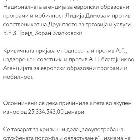
Националната агенција за европски образовни
програми и мобилност Лидија Димова и против
сопственикот на Друштвото за трговија и услуги
В.Е.З. Трејд, Зоран Златковски.
Кривичната пријава е поднесена и против А.Г.,
надворешен советник и против А.П, благајник во
Агенцијата за европски образовни програми и
мобилност.
Осомничени се дека причиниле штета во вкупен
износ од 25.334.543,00 денари.
Се товарат за кривични дела „злоупотреба на
службената положба и овластување“, „измама на