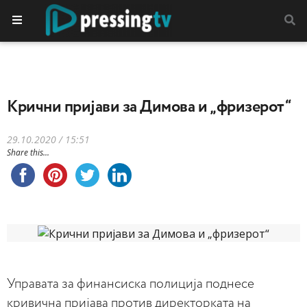
Крични пријави за Димова и „фризерот“
29.10.2020 / 15:51
Share this...
Управата за финансиска полиција поднесе
кривична пријава против директорката на