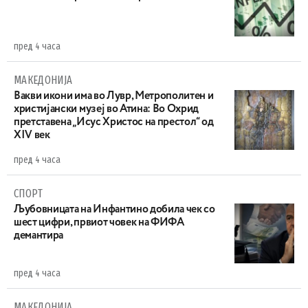
пред 4 часа
МАКЕДОНИЈА
Вакви икони има во Лувр, Метрополитен и
христијански музеј во Атина: Во Охрид
претставена „Исус Христос на престол“ од
XIV век
пред 4 часа
СПОРТ
Љубовницата на Инфантино добила чек со
шест цифри, првиот човек на ФИФА
демантира
пред 4 часа
МАКЕДОНИЈА