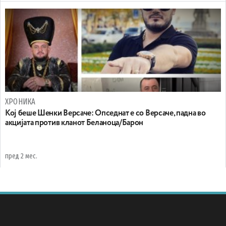
ХРОНИКА
Koj беше Шенки Версаче: Oпседнат е со Версаче, падна во
акцијата против кланот Беланоца/Барон
пред 2 мес.