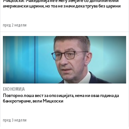
Мицкоски: Македонија не е меѓу земјите со дополнителни
американски царини, но тоа не значи дека тргува без царини
пред 2 недели
ЕКОНОМИЈА
Повторно лоша вест за опозицијата, нема ни оваа година да
банкротираме, вели Мицкоски
пред 3 недели