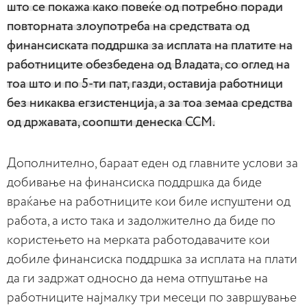
што се покажа како повеќе од потребно поради
повторната злоупотреба на средствата од
финансиската поддршка за исплата на платите на
работниците обезбедена од Владата, со оглед на
тоа што и по 5-ти пат, газди, оставија работници
без никаква егзистенција, а за тоа земаа средства
од државата, соопшти денеска ССМ.
Дополнително, бараат еден од главните услови за
добивање на финансиска поддршка да биде
враќање на работниците кои биле испуштени од
работа, а исто така и задолжително да биде по
користењето на мерката работодавачите кои
добиле финансиска поддршка за исплата на плати
да ги задржат односно да нема отпуштање на
работниците најмалку три месеци по завршување