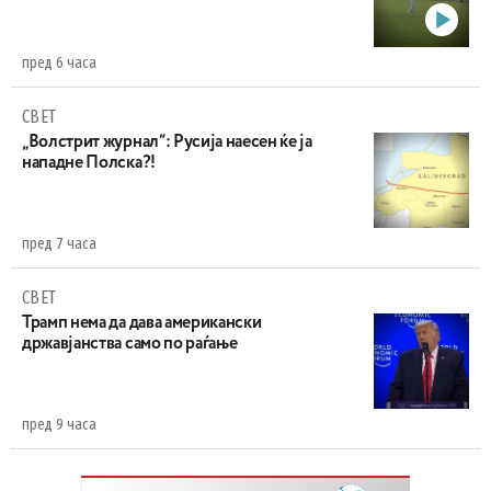
пред 6 часа
СВЕТ
„Волстрит журнал“: Русија наесен ќе ја
нападне Полска?!
пред 7 часа
СВЕТ
Трамп нема да дава американски
државјанства само по раѓање
пред 9 часа