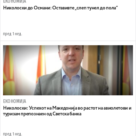
ЕКОНОМИЈА
Николоски до Османи: Oставивте „слеп тунел до пола“
пред 1 нед.
ЕКОНОМИЈА
Николоски: Успехот на Македонија во растот на авиолетови и
туризам препознаен од Светска банка
пред 1 нед.