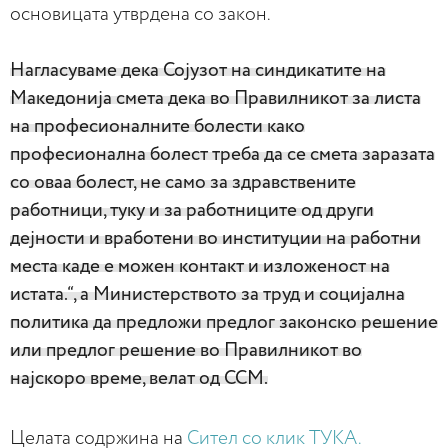
основицата утврдена со закон.
Нагласуваме дека Сојузот на синдикатите на
Македонија смета дека во Правилникот за листа
на професионалните болести како
професионална болест треба да се смета заразата
со оваа болест, не само за здравствените
работници, туку и за работниците од други
дејности и вработени во институции на работни
места каде е можен контакт и изложеност на
истата.“, а Министерството за труд и социјална
политика да предложи предлог законско решение
или предлог решение во Правилникот во
најскоро време, велат од ССМ.
Целата содржина на
Сител со клик ТУКА.