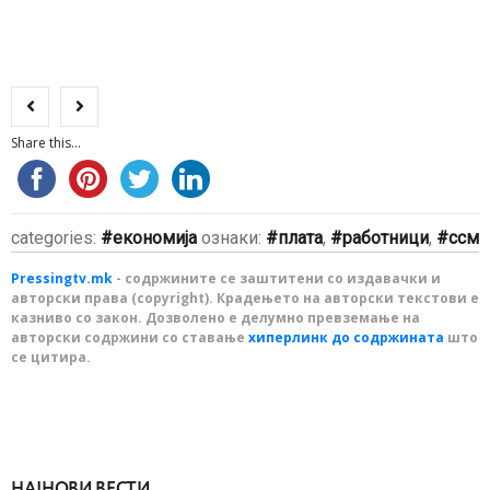
Share this...
categories:
економија
ознаки:
плата
,
работници
,
ссм
Pressingtv.mk
- содржините се заштитени со издавачки и
авторски права (copyright). Крадењето на авторски текстови е
казниво со закон. Дозволено е делумно превземање на
авторски содржини со ставање
хиперлинк до содржината
што
се цитира.