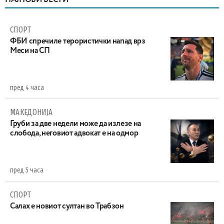
НАЈНОВИ ВЕСТИ
СПОРТ
ФБИ спречиле терористички напад врз
Меси на СП
пред 4 часа
МАКЕДОНИЈА
Груби за две недели може да излезе на
слобода, неговиот адвокат е на одмор
пред 5 часа
СПОРТ
Салах е новиот султан во Трабзон