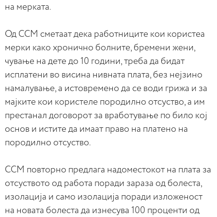
на мерката.
Од ССМ сметаат дека работниците кои користеа
мерки како хронично болните, бремени жени,
чување на дете до 10 години, треба да бидат
исплатени во висина нивната плата, без нејзино
намалување, а истовремено да се води грижа и за
мајките кои користеле породилно отсуство, а им
престанал договорот за вработување по било кој
основ и истите да имаат право на платено на
породилно отсуство.
ССМ повторно предлага надоместокот на плата за
отсуството од работа поради зараза од болеста,
изолација и само изолација поради изложеност
на новата болеста да изнесува 100 проценти од