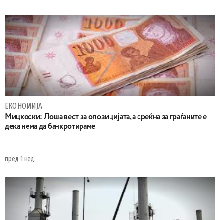
ЕКОНОМИЈА
Мицкоски: Лоша вест за опозицијата, а среќна за граѓаните е
дека нема да банкротираме
пред 1 нед.