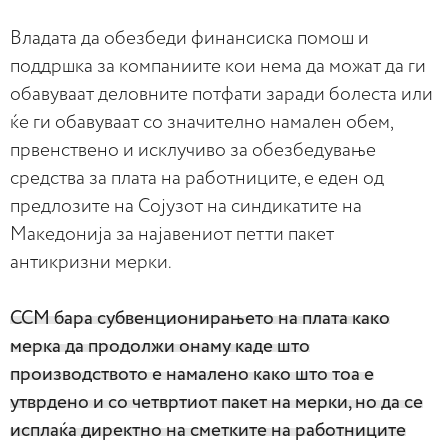
Владата да обезбеди финансиска помош и
поддршка за компаниите кои нема да можат да ги
обавуваат деловните потфати заради болеста или
ќе ги обавуваат со значително намален обем,
првенствено и исклучиво за обезбедување
средства за плата на работниците, е еден од
предлозите на Сојузот на синдикатите на
Македонија за најавениот петти пакет
антикризни мерки.
ССМ бара субвенционирањето на плата како
мерка да продолжи онаму каде што
производството е намалено како што тоа е
утврдено и со четвртиот пакет на мерки, но да се
исплаќа директно на сметките на работниците