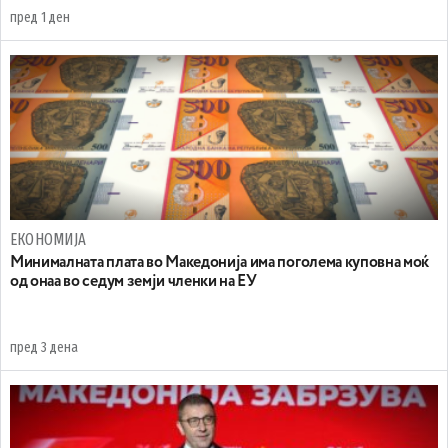
пред 1 ден
ЕКОНОМИЈА
Минималната плата во Македонија има поголема куповна моќ
од онаа во седум земји членки на ЕУ
пред 3 дена