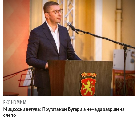
ЕКОНОМИЈА
Mицкоски ветува: Пругата кон Бугарија нема да заврши на
слепо