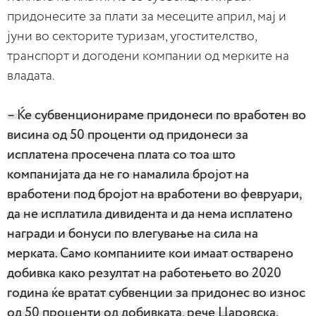
придонесите за плати за месеците април, мај и
јуни во секторите туризам, угостителство,
транспорт и догодени компании од мерките на
владата.
– Ќе субвенционираме придонеси по вработен во
висина од 50 проценти од придонеси за
исплатена просечена плата со тоа што
компанијата да не го намалила бројот на
вработени под бројот на вработени во февруари,
да не исплатила дивидента и да нема исплатено
награди и бонуси по влегување на сила на
мерката. Само компаниите кои имаат остварено
добивка како резултат на работењето во 2020
година ќе вратат субвенции за придонес во износ
од 50 проценти од добивката, рече Царовска.