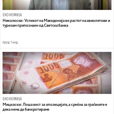
ЕКОНОМИЈА
Николоски: Успехот на Македонија во растот на авиолетови и
туризам препознаен од Светска банка
пред 1 нед.
ЕКОНОМИЈА
Мицкоски: Лоша вест за опозицијата, а среќна за граѓаните е
дека нема да банкротираме