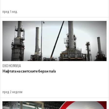
пред 1 нед.
ЕКОНОМИЈА
Нафтата на светските берзи паѓа
пред 2 недели