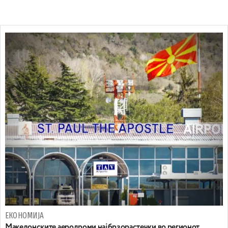
ЕКОНОМИЈА
Maкедонските аеродроми најбрзорастечки во регионот