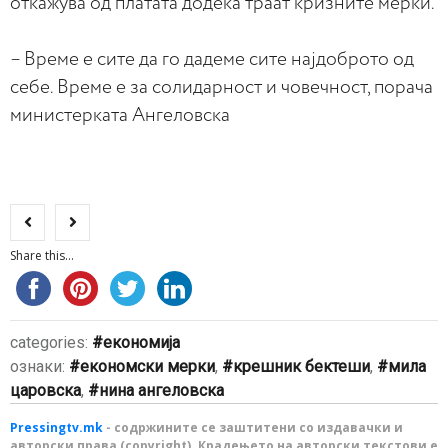
откажува од платата додека траат кризните мерки.
– Време е сите да го дадеме сите најдоброто од
себе. Време е за солидарност и човечност, порача
министерката Ангеловска
Share this...
categories:
економија
ознаки:
економски мерки
,
крешник бектеши
,
мила
царовска
,
нина ангеловска
Pressingtv.mk
- содржините се заштитени со издавачки и
авторски права (copyright). Крадењето на авторски текстови е