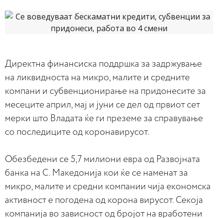
Директна финансиска поддршка за задржување
на ликвидноста на микро, малите и средните
компани и субвенционирање на придонесите за
месеците април, мај и јуни се дел од првиот сет
мерки што Владата ќе ги преземе за справување
со последиците од коронавирусот.
Обезбедени се 5,7 милиони евра од Развојната
банка на С. Македонија кои ќе се наменат за
микро, малите и средни компании чија економска
активност е погодена од корона вирусот. Секоја
компанија во зависност од бројот на вработени