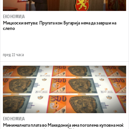
ЕКОНОМИЈА
Mицкоски ветува: Пругата кон Бугарија нема да заврши на
слепо
пред 22 часа
ЕКОНОМИЈА
Минималната плата во Македонија има поголема куповна моќ