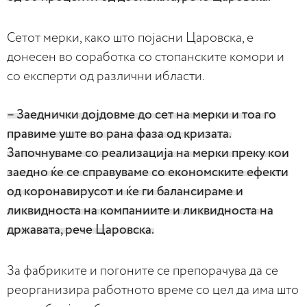
Сетот мерки, како што појасни Царовска, е
донесен во соработка со стопанските комори и
со експерти од различни ибласти.
– Заеднички дојдовме до сет на мерки и тоа го
правиме уште во рана фаза од кризата.
Започнуваме со реализација на мерки преку кои
заедно ќе се справуваме со економските ефекти
од коронавирусот и ќе ги балансираме и
ликвидноста на компаниите и ликвидноста на
државата, рече Царовска.
За фабриките и погоните се препорачува да се
реорганизира работното време со цел да има што