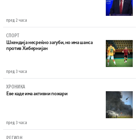
пред 2 часа
СПОРТ
Шкендија несреќно загуби, но има шанса
против Хибернијан
пред 3 часа
ХРОНИКА
Eве каде има активни пожари
пред 3 часа
РЕГИОН