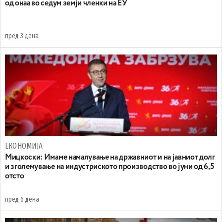
од онаа во седум земји членки на ЕУ
пред 3 дена
ЕКОНОМИЈА
Mицкоски: Имаме намалување на државниот и на јавниот долг
и зголемување на индустриското производство во јуни од 6,5
отсто
пред 6 дена