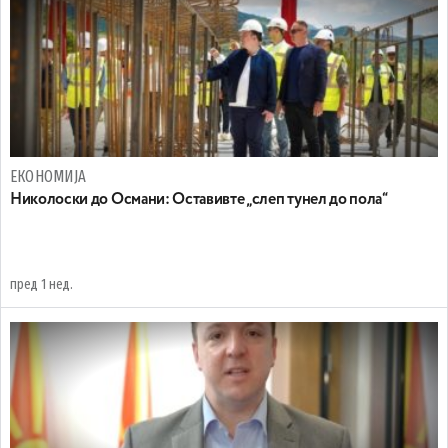
ЕКОНОМИЈА
Николоски до Османи: Oставивте „слеп тунел до пола“
пред 1 нед.