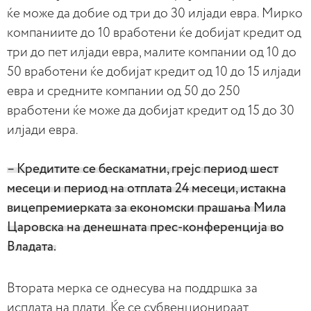
ќе може да добие од три до 30 илјади евра. Мирко
компаниите до 10 вработени ќе добијат кредит од
три до пет илјади евра, малите компании од 10 до
50 вработени ќе добијат кредит од 10 до 15 илјади
евра и средните компании од 50 до 250
вработени ќе може да добијат кредит од 15 до 30
илјади евра.
– Кредитите се бескаматни, грејс период шест
месеци и период на отплата 24 месеци, истакна
вицепремиерката за економски прашања Мила
Царовска на денешната прес-конференција во
Владата.
Втората мерка се однесува на поддршка за
исплата на плати. Ќе се субвенционираат