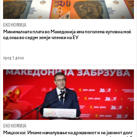
ЕКОНОМИЈА
Минималната плата во Македонија има поголема куповна моќ
од онаа во седум земји членки на ЕУ
пред 5 дена
ЕКОНОМИЈА
Mицкоски: Имаме намалување на државниот и на јавниот долг