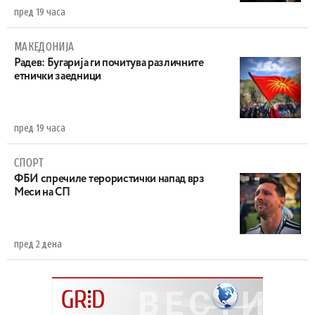
пред 19 часа
МАКЕДОНИЈА
Радев: Бугарија ги почитува различните
етнички заедници
пред 19 часа
СПОРТ
ФБИ спречиле терористички напад врз
Меси на СП
пред 2 дена