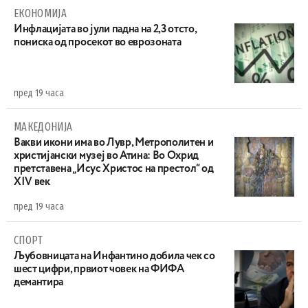
ЕКОНОМИЈА
Инфлацијата во јули падна на 2,3 отсто,
пониска од просекот во еврозоната
пред 19 часа
МАКЕДОНИЈА
Вакви икони има во Лувр, Метрополитен и
христијански музеј во Атина: Во Охрид
претставена „Исус Христос на престол“ од
XIV век
пред 19 часа
СПОРТ
Љубовницата на Инфантино добила чек со
шест цифри, првиот човек на ФИФА
демантира