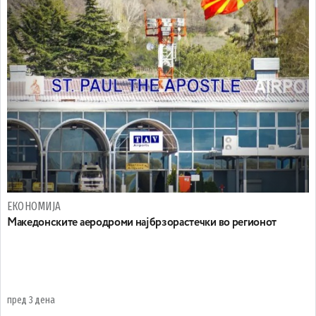
ЕКОНОМИЈА
Maкедонските аеродроми најбрзорастечки во регионот
пред 3 дена