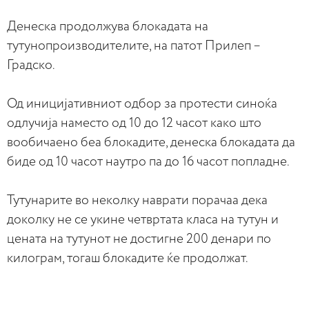
Денеска продолжува блокадата на
тутунопроизводителите, на патот Прилеп –
Градско.
Од иницијативниот одбор за протести синоќа
одлучија наместо од 10 до 12 часот како што
вообичаено беа блокадите, денеска блокадата да
биде од 10 часот наутро па до 16 часот попладне.
Тутунарите во неколку наврати порачаа дека
доколку не се укине четвртата класа на тутун и
цената на тутунот не достигне 200 денари по
килограм, тогаш блокадите ќе продолжат.