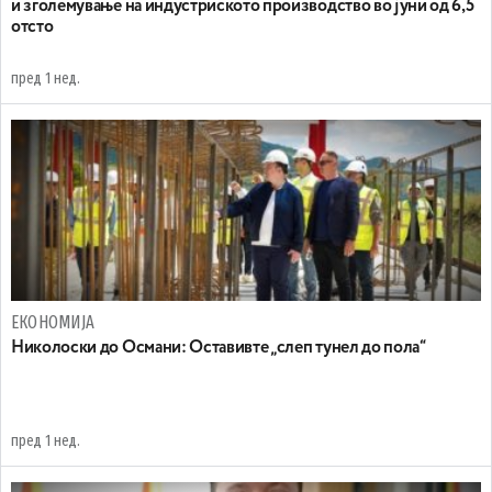
и зголемување на индустриското производство во јуни од 6,5
отсто
пред 1 нед.
ЕКОНОМИЈА
Николоски до Османи: Oставивте „слеп тунел до пола“
пред 1 нед.