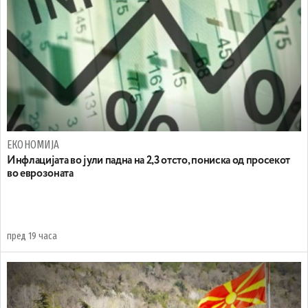
ЕКОНОМИЈА
Инфлацијата во јули падна на 2,3 отсто, пониска од просекот
во еврозоната
пред 19 часа