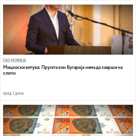
ЕКОНОМИЈА
Mицкоски ветува: Пругата кон Бугарија нема да заврши на
слепо
пред 3 дена