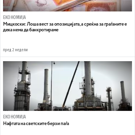
ЕКОНОМИЈА
Мицкоски: Лоша вест за опозицијата, а среќна за граѓаните е
дека нема да банкротираме
пред 2 недели
ЕКОНОМИЈА
Нафтата на светските берзи паѓа