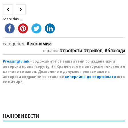
Share this...
categories:
економија
ознаки:
протести
,
прилеп
,
блокада
Pressingtv.mk
- содржините се заштитени со издавачки и
авторски права (copyright). Крадењето на авторски текстови е
казниво со закон. Дозволено е делумно превземање на
авторски содржини со ставање
хиперлинк до содржината
што
се цитира.
НАЈНОВИ ВЕСТИ