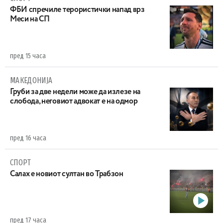
ФБИ спречиле терористички напад врз
Меси на СП
пред 15 часа
МАКЕДОНИЈА
Груби за две недели може да излезе на
слобода, неговиот адвокат е на одмор
пред 16 часа
СПОРТ
Салах е новиот султан во Трабзон
пред 17 часа