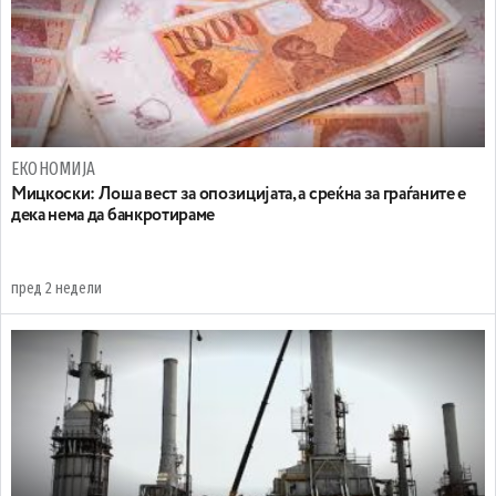
ЕКОНОМИЈА
Мицкоски: Лоша вест за опозицијата, а среќна за граѓаните е
дека нема да банкротираме
пред 2 недели