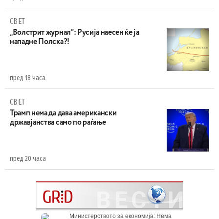
СВЕТ
„Волстрит журнал“: Русија наесен ќе ја
нападне Полска?!
пред 18 часа
СВЕТ
Трамп нема да дава американски
државјанства само по раѓање
пред 20 часа