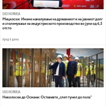
ЕКОНОМИЈА
Mицкоски: Имаме намалување на државниот и на јавниот долг
и зголемување на индустриското производство во јуни од 6,5
отсто
пред 6 дена
ЕКОНОМИЈА
Николоски до Османи: Oставивте „слеп тунел до пола“