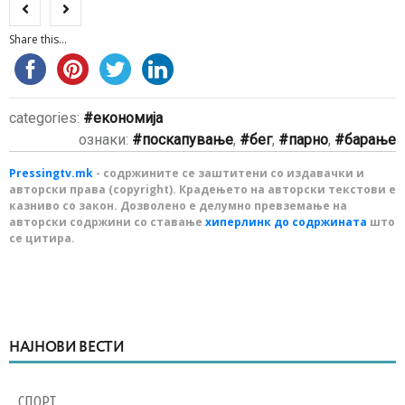
Share this...
categories:
економија
ознаки:
поскапување
,
бег
,
парно
,
барање
Pressingtv.mk
- содржините се заштитени со издавачки и
авторски права (copyright). Крадењето на авторски текстови е
казниво со закон. Дозволено е делумно превземање на
авторски содржини со ставање
хиперлинк до содржината
што
се цитира.
НАЈНОВИ ВЕСТИ
СПОРТ