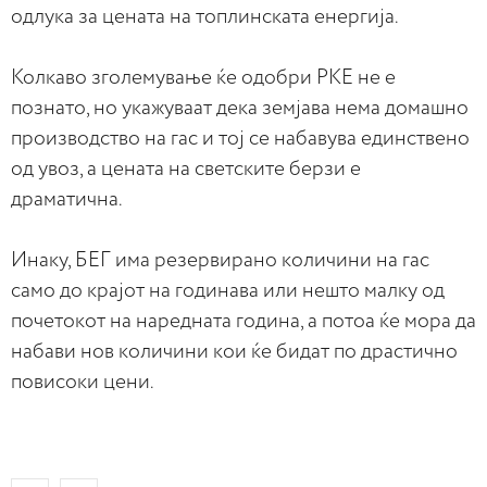
одлука за цената на топлинската енергија.
Колкаво зголемување ќе одобри РКЕ не е
познато, но укажуваат дека земјава нема домашно
производство на гас и тој се набавува единствено
од увоз, а цената на светските берзи е
драматична.
Инаку, БЕГ има резервирано количини на гас
само до крајот на годинава или нешто малку од
почетокот на наредната година, а потоа ќе мора да
набави нов количини кои ќе бидат по драстично
повисоки цени.