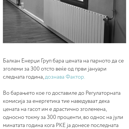
Балкан Енерџи Груп бара цената на парното да се
зголеми за 300 отсто веќе од први јануари
следната година,
дознава Фактор.
Во барањето кое го доставиле до Регулаторната
комисија за енергетика тие наведуваат дека
цената на гасот им е драстично зголемена,
односно токму за 300 проценти, во однос на јули
минатата година кога РКЕ ја донесе последната