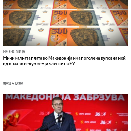
ЕКОНОМИЈА
Минималната плата во Македонија има поголема куповна моќ
од онаа во седум земји членки на ЕУ
пред 4 дена