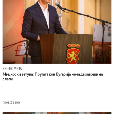
ЕКОНОМИЈА
Mицкоски ветува: Пругата кон Бугарија нема да заврши на
слепо
пред 2 дена