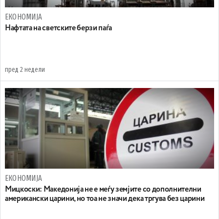
ЕКОНОМИЈА
Нафтата на светските берзи паѓа
пред 2 недели
ЕКОНОМИЈА
Мицкоски: Македонија не е меѓу земјите со дополнителни
американски царини, но тоа не значи дека тргува без царини