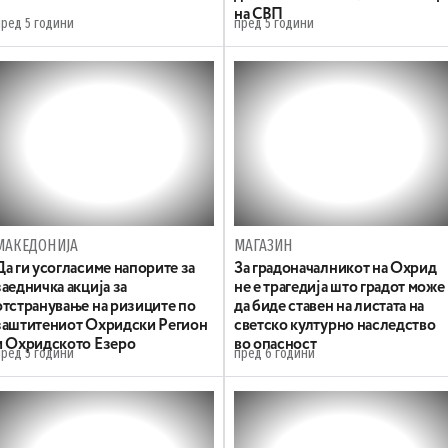
на СВП
пред 5 години
пред 5 години
МАКЕДОНИЈА
МАГАЗИН
Да ги усогласиме напорите за
За градоначалникот на Охрид
заедничка акција за
не е трагедија што градот може
отстранување на ризиците по
да биде ставен на листата на
заштитениот Oхридски Pегион
светско културно наследство
и Охридското Езеро
во опасност
пред 5 години
пред 6 години