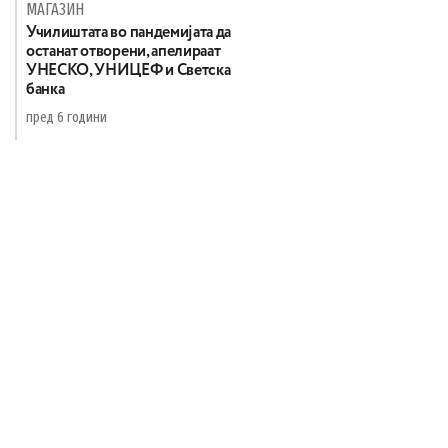
МАГАЗИН
Училиштата во пандемијата да
останат отворени, апелираат
УНЕСКО, УНИЦЕФ и Светска
банка
пред 6 години