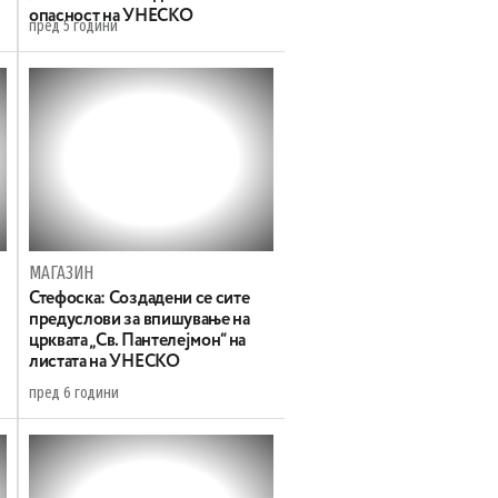
опасност на УНЕСКО
пред 5 години
МАГАЗИН
Стефоска: Создадени се сите
предуслови за впишување на
црквата „Св. Пантелејмон“ на
листата на УНЕСКО
пред 6 години