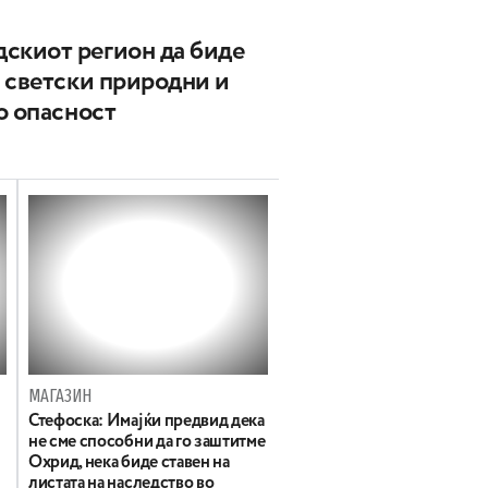
киот регион да биде
 светски природни и
о опасност
МАГАЗИН
Стефоска: Имајќи предвид дека
не сме способни да го заштитме
Охрид, нека биде ставен на
листата на наследство во