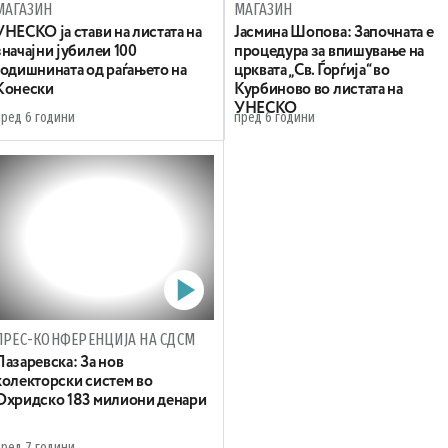
МАГАЗИН
МАГАЗИН
УНЕСКО ја стави на листата на
Јасмина Шопова: Започната е
значајни јубилеи 100
процедура за впишување на
годишнината од раѓањето на
црквата „Св. Ѓорѓија“ во
Kонески
Курбиново во листата на
УНЕСКО
пред 6 години
пред 6 години
ПРЕС-КОНФЕРЕНЦИЈА НА СДСМ
Лазаревска: За нов
колекторски систем во
Охридско 183 милиони денари
пред 7 години