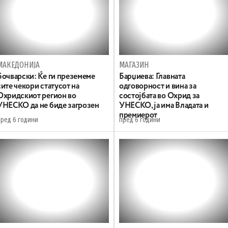
МАКЕДОНИЈА
МАГАЗИН
Бочварски: Ќе ги преземеме
Барџиева: Главната
сите чекори статусот на
одговорност и вина за
Охридскиот регион во
состојбата во Охрид за
УНЕСКО да не биде загрозен
УНЕСКО, ја има Владата и
премиерот
пред 6 години
пред 6 години