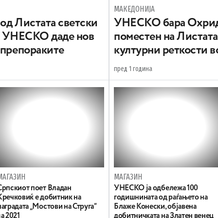
МАКЕДОНИЈА
од Листата светски
УНЕСКО бара Охридс
т, УНЕСКО даде нов
поместен на Листата
 препораките
културни реткости в
пред 1 година
МАГАЗИН
МАГАЗИН
Српскиот поет Владан
УНЕСКО ја одбележа 100
Кречковиќ е добитник на
годишнината од раѓањето на
наградата „Мостови на Струга“
Блаже Конески, објавена
за 2021
добитничката на Златен венец