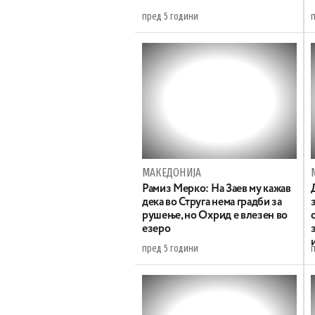
пред 5 години
МАКЕДОНИЈА
Рамиз Мерко: На Заев му кажав
дека во Струга нема градби за
рушење, но Охрид е влезен во
езеро
пред 5 години