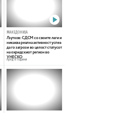
МАКЕДОНИЈА
Љутков: СДСМ со своите лаги и
никаква реална активност успеа
да го загрози во целост статусот
на охридскиот регион во
УНЕСКО
пред 6 години