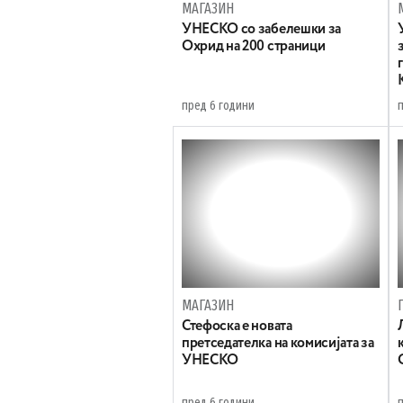
МАГАЗИН
УНЕСКО со забелешки за
Охрид на 200 страници
пред 6 години
МАГАЗИН
Стефоска е новата
претседателка на комисијата за
УНЕСКО
пред 6 години