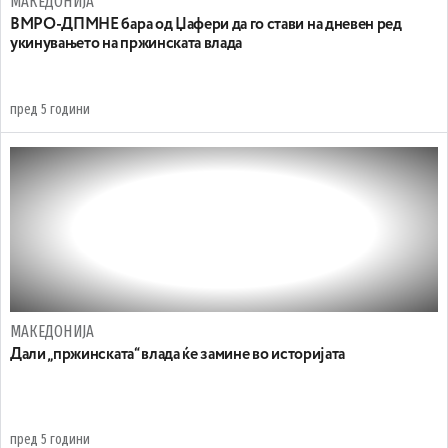
МАКЕДОНИЈА
ВМРО-ДПМНЕ бара од Џафери да го стави на дневен ред
укинувањето на пржинската влада
пред 5 години
МАКЕДОНИЈА
Дали „пржинската“ влада ќе замине во историјата
пред 5 години