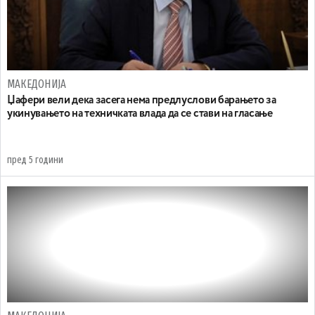
МАКЕДОНИЈА
Џафери вели дека засега нема предлуслови барањето за
укинувањето на техничката влада да се стави на гласање
пред 5 години