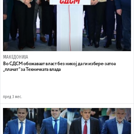
МАКЕДОНИЈА
Во СДСМ обожаваат власт без никој да ги избере-затоа
„плачат“ за Техничката влада
пред 3 мес.