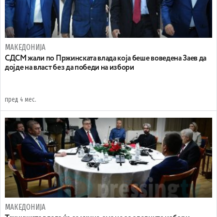
МАКЕДОНИЈА
СДСМ жали по Пржинската влада која беше воведена Заев да
дојде на власт без да победи на избори
пред 4 мес.
МАКЕДОНИЈА