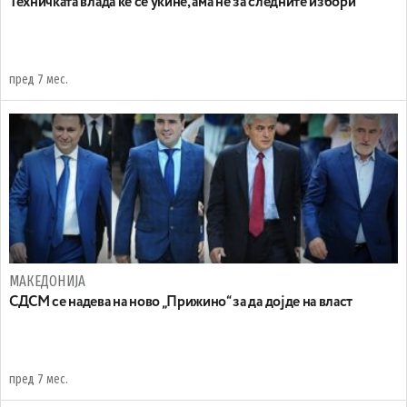
Техничката влада ќе се укине, ама не за следните избори
пред 7 мес.
МАКЕДОНИЈА
СДСМ се надева на ново „Прижино“ за да дојде на власт
пред 7 мес.