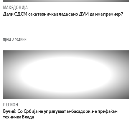
МАКЕДОНИЈА
Дали СДСМ сака техничка влада само ДУИ да има премиер?
пред 3 години
РЕГИОН
Вучиќ: Со Србија не управуваат амбасадори, не прифаќам
техничка Влада