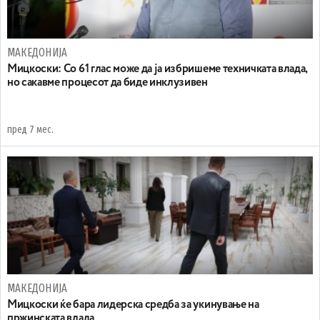
МАКЕДОНИЈА
Мицкоски: Со 61 глас може да ја избришеме техничката влада,
но сакавме процесот да биде инклузивен
пред 7 мес.
МАКЕДОНИЈА
Mицкоски ќе бара лидерска средба за укинување на
пржинската влада