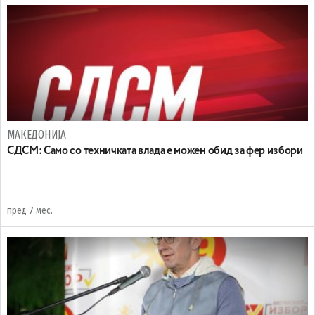
МАКЕДОНИЈА
СДСМ: Само со техничката влада е можен обид за фер избори
пред 7 мес.