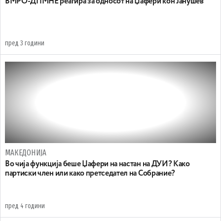
ВМРО-ДПМНЕ реагира за односот на Џафери кон Јанушев
пред 3 години
МАКЕДОНИЈА
Во чија функција беше Џафери на настан на ДУИ? Како
партиски член или како претседател на Собрание?
пред 4 години