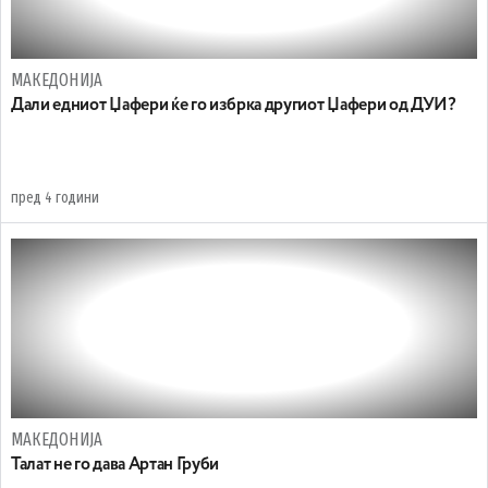
МАКЕДОНИЈА
Дали едниот Џафери ќе го избрка другиот Џафери од ДУИ?
пред 4 години
МАКЕДОНИЈА
Талат не го дава Артан Груби