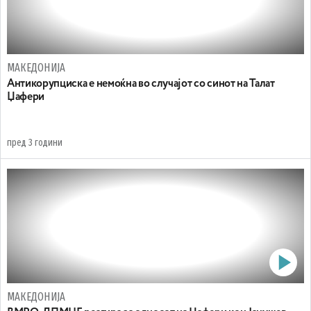
МАКЕДОНИЈА
Антикорупциска е немоќна во случајот со синот на Талат
Џафери
пред 3 години
МАКЕДОНИЈА