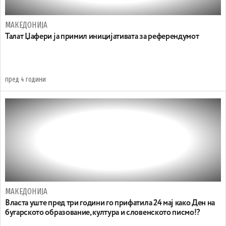
МАКЕДОНИЈА
Талат Џафери ја примил иницијативата за референдумот
пред 4 години
МАКЕДОНИЈА
Власта уште пред три години го прифатила 24 мај како Ден на
бугарското образование, култура и словенското писмо!?