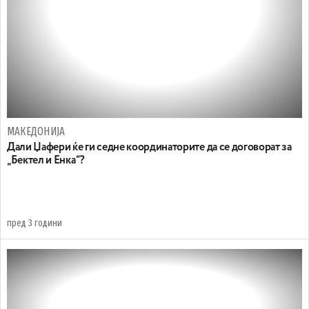
МАКЕДОНИЈА
Дали Џафери ќе ги седне координаторите да се договорат за
„Бектел и Енка“?
пред 3 години