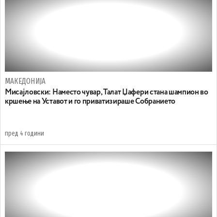
МАКЕДОНИЈА
Мисајловски: Наместо чувар, Талат Џафери стана шампион во
кршење на Уставот и го приватизираше Собранието
пред 4 години