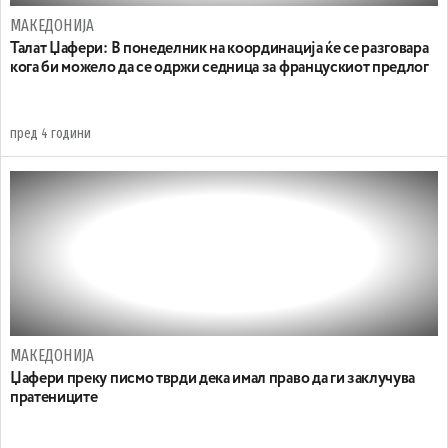
МАКЕДОНИЈА
Талат Џафери: В понеделник на координација ќе се разговара
кога би можело да се одржи седница за францускиот предлог
пред 4 години
МАКЕДОНИЈА
Џафери преку писмо тврди дека имал право да ги заклучува
пратениците