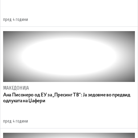
пред 4 години
МАКЕДОНИЈА
Ана Писонеро од ЕУ за „Пресинг ТВ“: Ја зедовме во предвид
одлуката на Џафери
пред 4 години