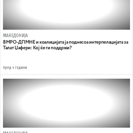
МАКЕДОНИЈА
ВМРО-ДПМНЕ и коалицијата ја поднесоа интерпелацијата за
Талат Џафери: Кој ќе ги поддржи?
пред 4 години