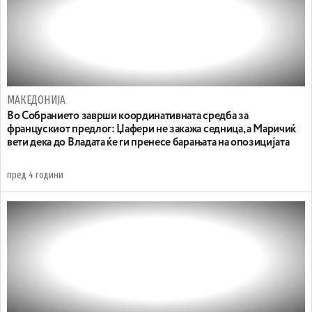
МАКЕДОНИЈА
Во Собранието заврши координативната средба за
францускиот предлог: Џафери не закажа седница, а Маричиќ
вети дека до Владата ќе ги пренесе барањата на опозицијата
пред 4 години