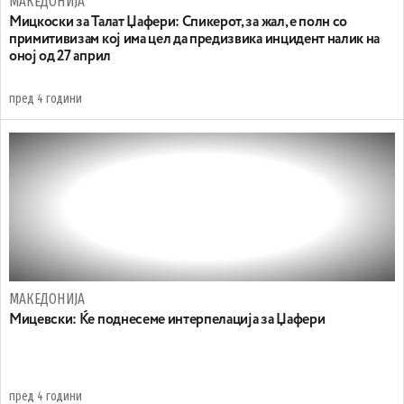
МАКЕДОНИЈА
Мицкоски за Талат Џафери: Спикерот, за жал, е полн со
примитивизам кој има цел да предизвика инцидент налик на
оној од 27 април
пред 4 години
МАКЕДОНИЈА
Mицевски: Ќе поднесеме интерпелација за Џафери
пред 4 години