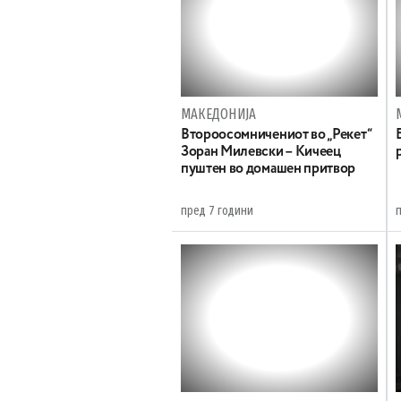
МАКЕДОНИЈА
Второосомничениот во „Рекет“
Зоран Милевски – Кичеец
пуштен во домашен притвор
пред 7 години