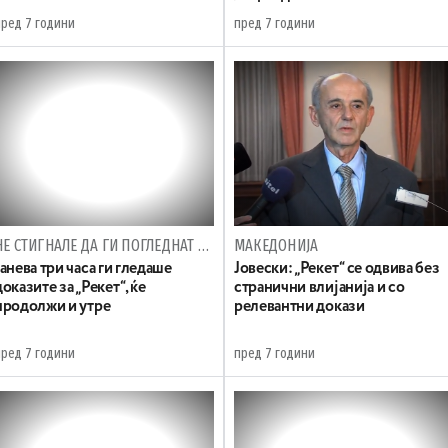
пред 7 години
пред 7 години
НЕ СТИГНАЛЕ ДА ГИ ПОГЛЕДНАТ ПИ-МЕРКИТЕ ЗА КАТИЦА
МАКЕДОНИЈА
Јанева три часа ги гледаше
Јовески: „Рекет“ се одвива без
доказите за „Рекет“, ќе
странични влијанија и со
продолжи и утре
релевантни докази
пред 7 години
пред 7 години