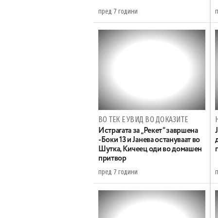
пред 7 години
ВО ТЕК Е УВИД ВО ДОКАЗИТЕ
Истрагата за „Рекет“ завршена
-Боки 13 и Јанева остануваат во
Шутка, Кичеец оди во домашен
притвор
пред 7 години