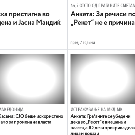
ка пристигна во
Анкета: За речиси п
ена и Јасна Мандиќ
„Рекет“ не е причин
пред 7 години
МАКЕДОНИЈА
ИСТРАЖУВАЊЕ НА МКД.МК
Касами: СЈО беше искористено
Анкета: Граѓаните се убедени
само за промена на власта
дека во „Рекет“ е вмешана и
власта, а ЈО дека прикрива дела
лица и докази