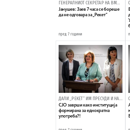
ГЕНЕРАЛНИОТ СЕКРЕТАР НА ВМРО-ДПМНЕ ЗА ЛИДЕРСКАТА
Јанушев: Заев 7 часа се бореше
да не одговара за „Рекет“
пред 7 години
ДАЛИ „РЕКЕТ“ ИМ ПРЕСУДИ И НА ЈАНЕВА И НА СПЕЦИЈАЛНОТО ОБВИНИТЕЛСТВО
СЈО заврши како институција
формирана за еднократна
употреба?!
пред 7 години