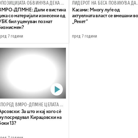
ОПОЗИЦИЈАТА ОБВИНУВА ДЕКА ИСТРАГАТА ЗА „РЕКЕТ“ СВЕСНО СЕ РАЗВЛЕКУВА
ЛИДЕРОТ НА БЕСА ПОВИКУВА ДА СЕ ОСТАВИ
ВМРО-ДПМНЕ: Дали е вистина
Касами: Многу луѓе од
дека со материјали изнесени од
актуелната власт се вмешани в
УБК бил уценуван познат
„Рекет“
бизнисмен?
пред 7 години
пред 7 години
СПОРЕД ВМРО-ДПМНЕ ЦЕЛАТА ИСТРАГА Е КОМПРОМИТИРАНА
Арсовски: За што и кај кого сè
му посредувал Кирацовски на
Боки 13?
пред 7 години