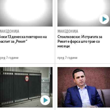
МАКЕДОНИЈА
МАКЕДОНИЈА
Боки 13 денеска повторно на
Стоилковски: Истрагата за
распит за „Рекет“
Рекет е фарса што трае со
месеци
пред 7 години
пред 7 години