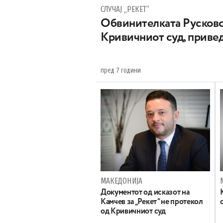
СЛУЧАЈ „РЕКЕТ“
Обвинителката Русковс
Кривичниот суд, привед
пред 7 години
МАКЕДОНИЈА
Документот од исказот на
Камчев за „Рекет“ не протекол
од Кривичниот суд