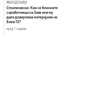
 ОБВИНИТЕЛСТВОТО СЛОБОДНО ДА ИСТРАЖУВА
МАКЕДОНИЈА
Стоилковски: Кои се блиските
о
соработници на Заев кои му
дале доверливи материјали на
Боки 13?
пред 7 години