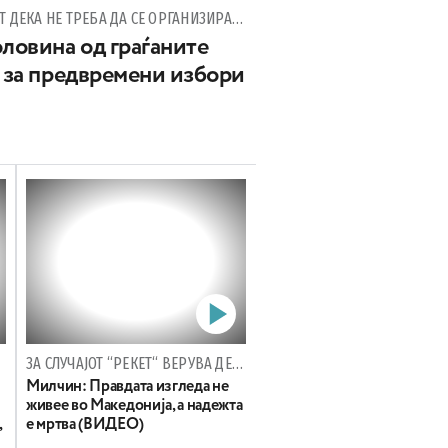
44,7 ОТСТО ОД ГРАЃАНИТЕ СМЕТААТ ДЕКА НЕ ТРЕБА ДА СЕ ОРГАНИЗИРААТ ИЗБОРИ ПОРАДИ „РЕКЕТ“
оловина од граѓаните
а за предвремени избори
ЗА СЛУЧАЈОТ “РЕКЕТ“ ВЕРУВА ДЕКА ПОЛИТИКАТА Е ЗАМЕШАНА
Милчин: Правдата изгледа не
живее во Македонија, а надежта
,
е мртва (ВИДЕО)