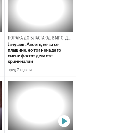
ПОРАКА ДО ВЛАСТА ОД ВМРО-ДПМНЕ
Јанушев: Апсете, не ви се
плашиме, но тоа нема да го
смени фактот дека сте
криминалци
пред 7 години