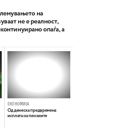
емувањето на
вуваат не е реалност,
 континуирано опаѓа, а
ЕКОНОМИЈА
Од денеска предвремена
исплата на пензиите