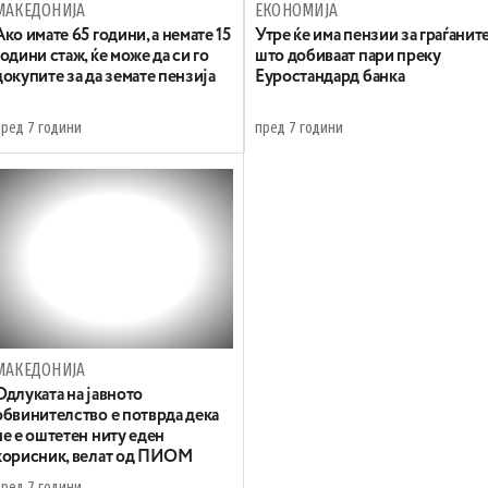
МАКЕДОНИЈА
ЕКОНОМИЈА
Ако имате 65 години, а немате 15
Утре ќе има пензии за граѓанит
години стаж, ќе може да си го
што добиваат пари преку
докупите за да земате пензија
Еуростандард банка
пред 7 години
пред 7 години
МАКЕДОНИЈА
Одлуката на јавното
обвинителство е потврда дека
не е оштетен ниту еден
корисник, велат од ПИОМ
пред 7 години