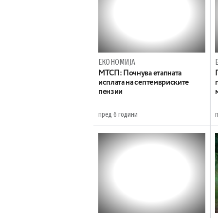
ЕКОНОМИЈА
МТСП: Почнува етапната
исплата на септемвриските
пензии
пред 6 години