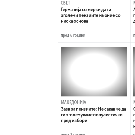
СВЕТ
Германија со мерки да ги
зголеми пензиите на оние со
ниска основа
пред 6 години
МАКЕДОНИЈА
Заев за пензиите: Не сакавме да
ги зголемуваме популистички
пред избори
пред 7 години