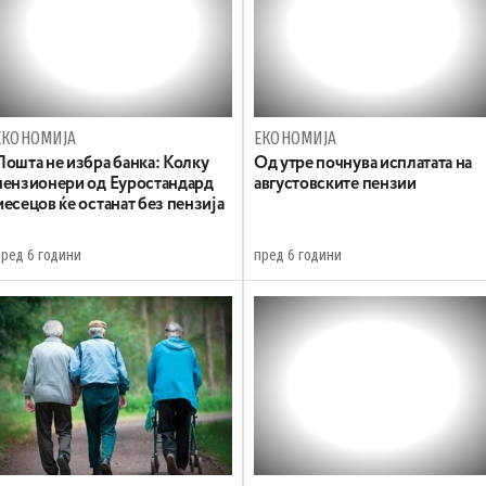
ЕКОНОМИЈА
ЕКОНОМИЈА
Пошта не избра банка: Колку
Oд утре почнува исплатата на
пензионери од Еуростандард
августовските пензии
месецов ќе останат без пензија
пред 6 години
пред 6 години