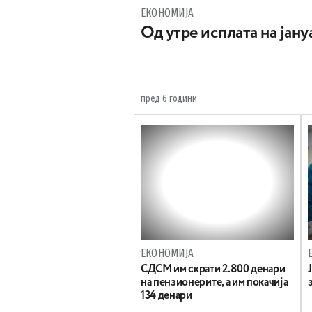
ЕКОНОМИЈА
Од утре исплата на јан
пред 6 години
ЕКОНОМИЈА
СДСМ им скрати 2.800 денари
на пензионерите, а им покачија
134 денари