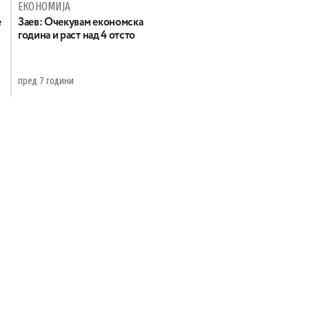
ЕКОНОМИЈА
е
Заев: Oчекувам економска
година и раст над 4 отсто
пред 7 години