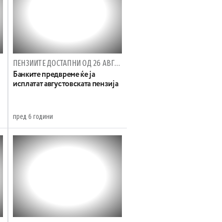
ПЕНЗИИТЕ ДОСТАПНИ ОД 26 АВГУСТ
Банките предвреме ќе ја
исплатат августовската пензија
пред 6 години