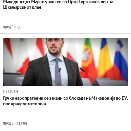
Maкедонецот Марко упапсен во Црна Гора како член на
Шкаљарскиот клан
пред 1 нед.
РЕГИОН
Грчки европратеник се закани со блокада на Македонија во ЕУ,
сме краделе историја
пред 2 недели