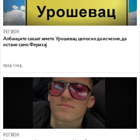
РЕГИОН
Aлбанците сакаат името Урошевац целосно да исчезне, да
остане само Феризај
пред 1 нед.
РЕГИОН