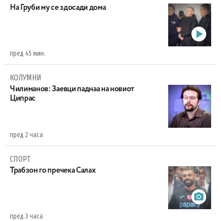
На Груби му се здосади дома
пред 45 мин.
КОЛУМНИ
Чилиманов: Заевци паднаа на новиот
Ципрас
пред 2 часа
СПОРТ
Трабзон го пречека Салах
пред 3 часа