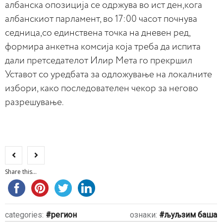
албанска опозиција се одржува во ист ден,кога
албанскиот парламент, во 17:00 часот почнува
седница,со единствена точка на дневен ред,
формира анкетна комсија која треба да испита
дали претседателот Илир Мета го прекршил
Уставот со уредбата за одложување на локалните
избори, како последователен чекор за негово
разрешување.
Share this...
categories:
регион
ознаки:
љуљзим баша