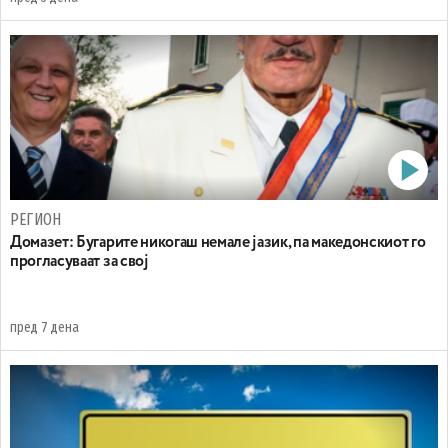
РЕГИОН
Домазет: Бугарите никогаш немале јазик, па македонскиот го
прогласуваат за свој
пред 7 дена