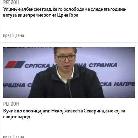
РЕГИОН
Улцињ е албански град, ќе го ослободиме следната година-
ветува вицепремиерот на Црна Гора
пред 2 дена
РЕГИОН
Вучиќ до опозицијата: Некој живее за Северина, а некој за
својот народ
пред 3 дена