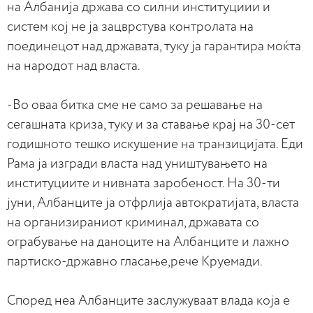
на Албанија држава со силни институциии и
систем кој не ја зацврстува контролата на
поединецот над државата, туку ја гарантира моќта
на народот над власта.
-Во оваа битка сме не само за решавање на
сегашната криза, туку и за ставање крај на 30-сет
годишното тешко искушение на транзицијата. Еди
Рама ја изгради власта над уништувањето на
институциите и нивната заробеност. На 30-ти
јуни, Албанците ја отфрлија автократијата, власта
на организираниот криминал, државата со
ограбување на даноците на Албанците и лажно
партиско-државно гласање,рече Круемади.
Според неа Албанците заслужуваат влада која е