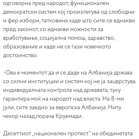
одговорна пред народот, функционален
демократски систем кој произлегува од слободни
и фер избори, татковина каде што сите се еднакви
пред законот, со еднакви можности за
вработување, социјална помош, здравство,
образование и каде не се гази човечкото
достоинство.
-Ова е моментот да и се даде на Албанија држава
со силни институции и систем кој не ја зацврстува
индивидуалната контрола над државата, туку
гарантира моќ на народот над власта. На 8-ми
јули, сите заедно за европска Албанија. Ниту
чекор назад,порача Круемади.
Десеттиот „национален протест“ на обединетата