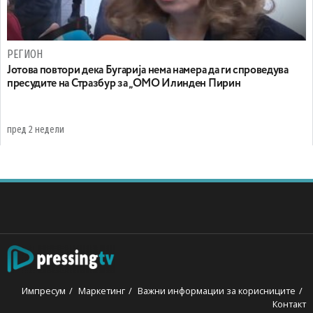
РЕГИОН
Јотова повтори дека Бугарија нема намера да ги спроведува
пресудите на Стразбур за „ОМО Илинден Пирин
пред 2 недели
Импресум
Маркетинг
Важни информации за корисниците
Контакт