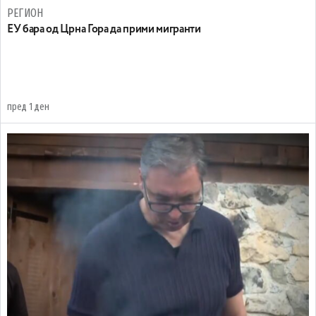
РЕГИОН
EУ бара од Црна Гора да прими мигранти
пред 1 ден