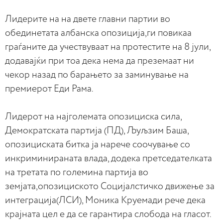
Лидерите на на двете главни партии во
обединетата албанска опозиција,ги повикаа
граѓаните да учествуваат на протестите на 8 јули,
додавајќи при тоа дека нема да преземаат ни
чекор назад по барањето за заминување на
премиерот Еди Рама.
Лидерот на најголемата опозициска сила,
Демократската партија (ПД), Љуљзим Баша,
опозициската битка ја нарече соочување со
инкриминираната влада, додека претседателката
на третата по големина партија во
земјата,опозициското Социјалстичко движење за
интеграција(ЛСИ), Моника Круемади рече дека
крајната цел е да се гарантира слобода на гласот.