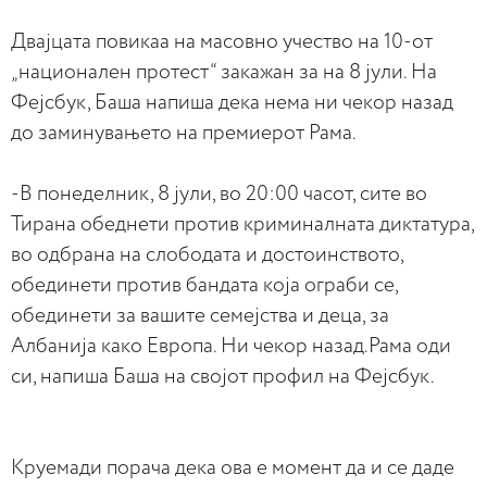
Двајцата повикаа на масовно учество на 10-от
„национален протест“ закажан за на 8 јули. На
Фејсбук, Баша напиша дека нема ни чекор назад
до заминувањето на премиерот Рама.
-В понеделник, 8 јули, во 20:00 часот, сите во
Тирана обеднети против криминалната диктатура,
во одбрана на слободата и достоинството,
обединети против бандата која ограби се,
обединети за вашите семејства и деца, за
Албанија како Европа. Ни чекор назад.Рама оди
си, напиша Баша на својот профил на Фејсбук.
Круемади порача дека ова е момент да и се даде