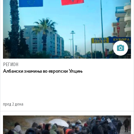
РЕГИОН
Aлбански знамиња во европски Улцињ
пред 2 дена