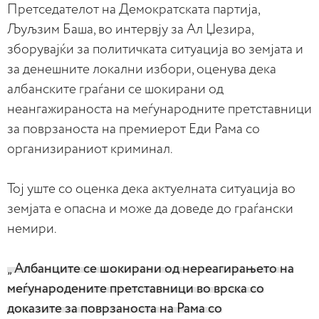
Претседателот на Демократската партија,
Љуљзим Баша, во интервју за Ал Џезира,
зборувајќи за политичката ситуација во земјата и
за денешните локални избори, оценува дека
албанските граѓани се шокирани од
неангажираноста на меѓународните претставници
за поврзаноста на премиерот Еди Рама со
организираниот криминал.
Тој уште со оценка дека актуелната ситуација во
земјата е опасна и може да доведе до граѓански
немири.
„ Албанците се шокирани од нереагирањето на
меѓународените претставници во врска со
доказите за поврзаноста на Рама со