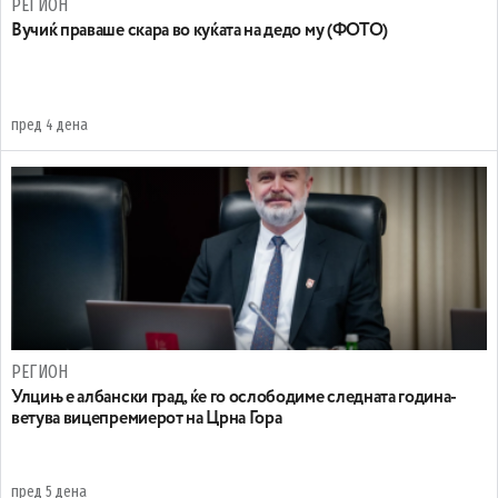
РЕГИОН
Вучиќ праваше скара во куќата на дедо му (ФОТО)
пред 4 дена
РЕГИОН
Улцињ е албански град, ќе го ослободиме следната година-
ветува вицепремиерот на Црна Гора
пред 5 дена