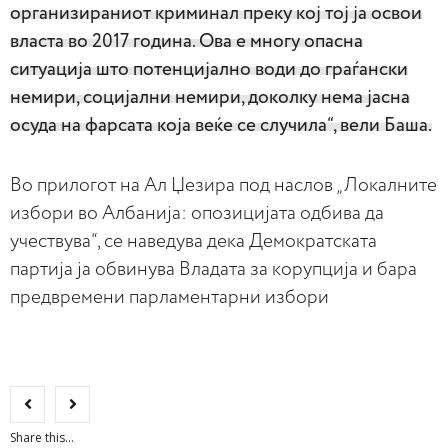
организираниот криминал преку кој тој ја освои
власта во 2017 година. Ова е многу опасна
ситуација што потенцијално води до граѓански
немири, социјални немири, доколку нема јасна
осуда на фарсата која веќе се случила“, вели Баша.
Во прилогот на Ал Џезира под наслов „Локалните
избори во Албанија: опозицијата одбива да
учествува“, се наведува дека Демократската
партија ја обвинува Владата за корупција и бара
предвремени парламентарни избори
Share this...