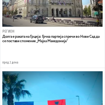
РЕГИОН
Долга е раката на Грција: Грчка партија спречи во Нови Сад да
се постави споменик „Мајка Македонија“
пред 2 дена