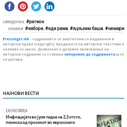
categories:
регион
ознаки:
избори
,
еди рама
,
љуљзим баша
,
немири
Pressingtv.mk
- содржините се заштитени со издавачки и
авторски права (copyright). Крадењето на авторски текстови е
казниво со закон. Дозволено е делумно превземање на
авторски содржини со ставање
хиперлинк до содржината
што
се цитира.
НАЈНОВИ ВЕСТИ
ЕКОНОМИЈА
Инфлацијата во јули падна на 2,3 отсто,
пониска од просекот во еврозоната