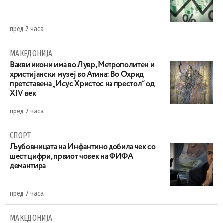
пред 7 часа
МАКЕДОНИЈА
Вакви икони има во Лувр, Метрополитен и
христијански музеј во Атина: Во Охрид
претставена „Исус Христос на престол“ од
XIV век
пред 7 часа
СПОРТ
Љубовницата на Инфантино добила чек со
шест цифри, првиот човек на ФИФА
демантира
пред 7 часа
МАКЕДОНИЈА