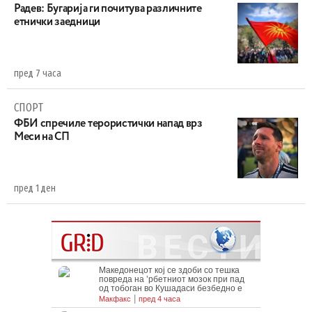
Радев: Бугарија ги почитува различните
етнички заедници
пред 7 часа
СПОРТ
ФБИ спречиле терористички напад врз
Меси на СП
пред 1 ден