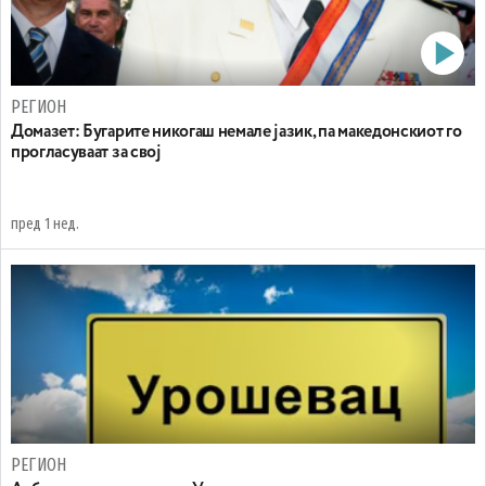
РЕГИОН
Домазет: Бугарите никогаш немале јазик, па македонскиот го
прогласуваат за свој
пред 1 нед.
РЕГИОН