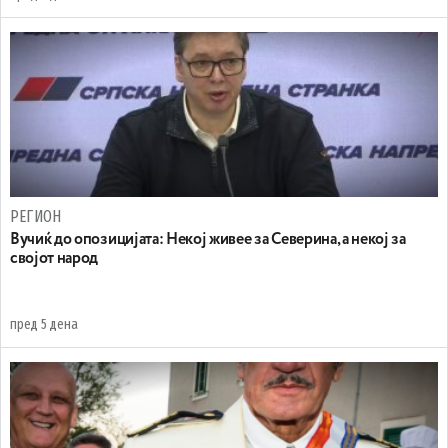
РЕГИОН
Вучиќ до опозицијата: Некој живее за Северина, а некој за
својот народ
пред 5 дена