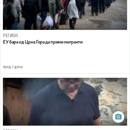
РЕГИОН
EУ бара од Црна Гора да прими мигранти
пред 3 дена