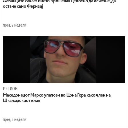
Aлбанците сакаат името Урошевац целосно да исчезне, да
остане само Феризај
пред 2 недели
РЕГИОН
Maкедонецот Марко упапсен во Црна Гора како член на
Шкаљарскиот клан
пред 2 недели