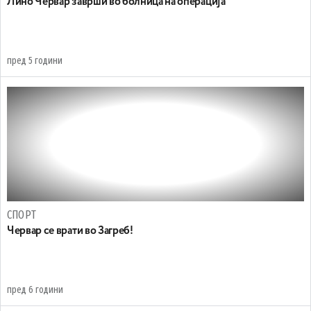
Лино Червар заврши во болница на операција
пред 5 години
СПОРТ
Червар се врати во Загреб!
пред 6 години