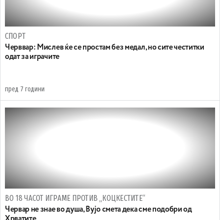
СПОРТ
Черввар: Mислев ќе се простам без медал, но сите честитки
одат за играчите
пред 7 години
ВО 18 ЧАСОТ ИГРАМЕ ПРОТИВ „КОЦКЕСТИТЕ“
Червар не знае во душа, Вујо смета дека сме подобри од
Хрватите