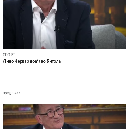
СПОРТ
Лино Червар доаѓа во Битола
пред 3 мес.