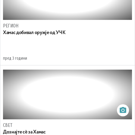
РЕГИОН
Хамас добивал оружје од УЧК
пред 3 години
СВЕТ
Дознајте сѐ за Хамас