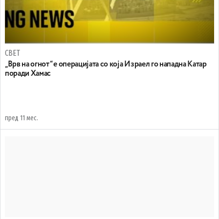
СВЕТ
„Врв на огнот“ е операцијата со која Израел го нападна Катар
поради Хамас
пред 11 мес.