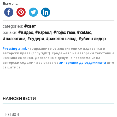
Share this...
categories:
свет
ознаки:
видео
,
израел
,
појас газа
,
хамас
,
палестина
,
судири
,
ракетен напад
,
убиен лидер
Pressingtv.mk
- содржините се заштитени со издавачки и
авторски права (copyright). Крадењето на авторски текстови е
казниво со закон. Дозволено е делумно превземање на
авторски содржини со ставање
хиперлинк до содржината
што
се цитира.
НАЈНОВИ ВЕСТИ
РЕГИОН