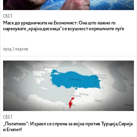
СВЕТ
Маск до уредничката на Економист: Она што лажно го
нарекувате „крајна десница“ се всушност нормалните луѓе
пред 2 недели
СВЕТ
„Политико“: Израел се спрема за војна против Турција,Сирија
и Египет!