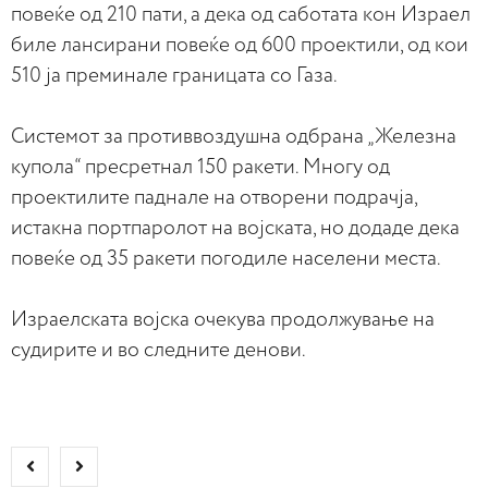
повеќе од 210 пати, а дека од саботата кон Израел
биле лансирани повеќе од 600 проектили, од кои
510 ја преминале границата со Газа.
Системот за противвоздушна одбрана „Железна
купола“ пресретнал 150 ракети. Многу од
проектилите паднале на отворени подрачја,
истакна портпаролот на војската, но додаде дека
повеќе од 35 ракети погодиле населени места.
Израелската војска очекува продолжување на
судирите и во следните денови.