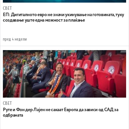
СВЕТ
ЕП: Дигиталното евро не значи укинување на готовината, туку
создавање уште една можност за плаќање
пред 4 недели
СВЕТ
Руте и Фон дер Лајен не сакаат Европа да зависи од САД за
одбраната