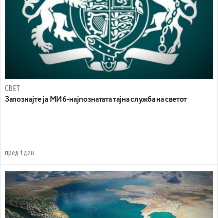
СВЕТ
Запознајте ја МИ6-најпознатата тајна служба на светот
пред 1 ден