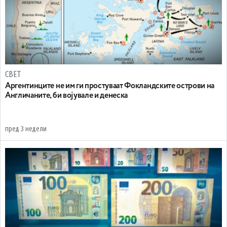
СВЕТ
Аргентинците не им ги простуваат Фокландските острови на
Англичаните, би војувале и денеска
пред 3 недели