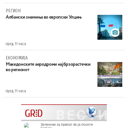
РЕГИОН
Aлбански знамиња во европски Улцињ
пред 11 часа
ЕКОНОМИЈА
Maкедонските аеродроми најбрзорастечки
во регионот
пред 11 часа