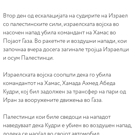
Втор ден од ескалацијата на судирите на Израел
со палестинските сили, израелската војска во
насочен напад убила командант на Хамас во
Појаот Газа. Во ракетнте и воздушни напади, кои
започнаа вчера досега загинале тројца Израелци
и осум Палестинци.
Израелската војска соопшти дека го убила
командантот на Хамас, Хамада Ахмед Абеда
Кудри, кој бил задолжен за трансфер на пари од
Иран за вооружените движења во Газа.
Палестинци кои биле сведоци на нападот
наведуваат дека Кудри е убиен во воздушен напад,
додека се наоѓал во својот автомобил.