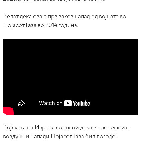
Велат дека ова е прв ваков напад од војната во
Појасот Газа во 2014 година.
Војската на Израел соопшти дека во денешните
воздушни напади Појасот Газа бил погоден