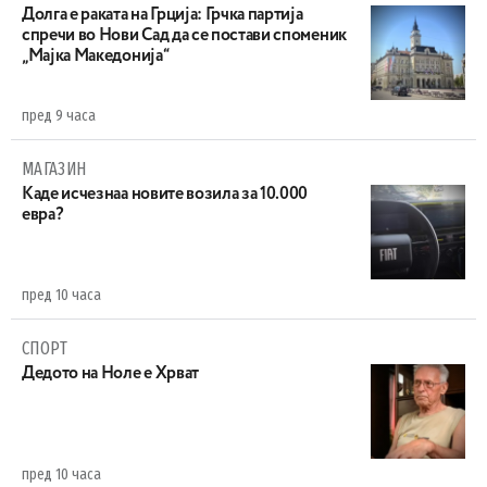
Долга е раката на Грција: Грчка партија
спречи во Нови Сад да се постави споменик
„Мајка Македонија“
пред 9 часа
МАГАЗИН
Каде исчезнаа новите возила за 10.000
евра?
пред 10 часа
СПОРТ
Дедото на Ноле е Хрват
пред 10 часа