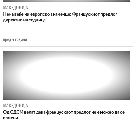
МАКЕДОНИЈА
Нема веќе ни европско знаменце: Францускиот предлог
директно на седница
пред 4 години
МАКЕДОНИЈА
Oд СДСМ велат дека францускиот предлог не е можно да се
измени