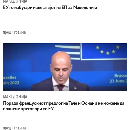
МАКЕДОНИЈА
ЕУ го избугари извештајот на ЕП за Македонија
пред 1 година
МАКЕДОНИЈА
Поради францускиот предлог на Таче и Османи не можеме да
почнеме преговори со ЕУ
пред 1 година