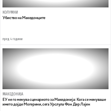
КОЛУМНИ
Убиство на Македонците
пред 4 години
МАКЕДОНИЈА
ЕУ не го менува сценариото за Македонија: Кога се менуваше
името дојде Могерини, сега Урслула Фон Дер Лајен