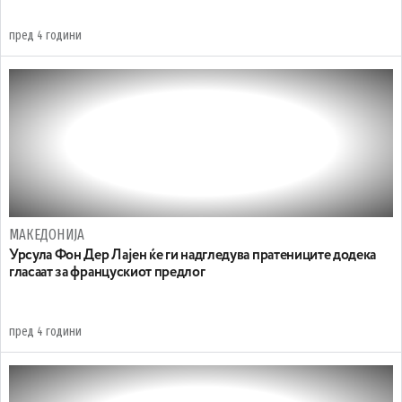
пред 4 години
МАКЕДОНИЈА
Урсула Фон Дер Лајен ќе ги надгледува пратениците додека
гласаат за францускиот предлог
пред 4 години