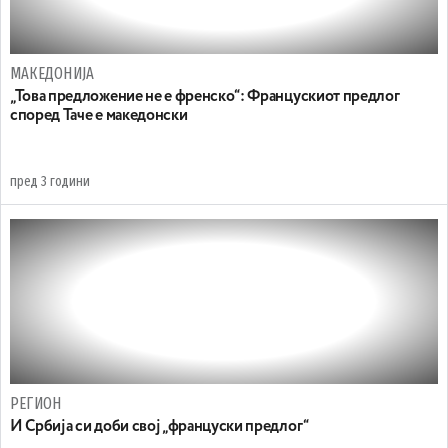
МАКЕДОНИЈА
„Това предложение не е френско“: Францускиот предлог
според Таче е македонски
пред 3 години
РЕГИОН
И Србија си доби свој „француски предлог“