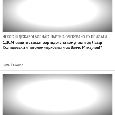
НЕКОГАШ ДРЖАВОТВОРНАТА ПАРТИЈА ОЧЕКУВАНО ГО ПРИФАТИ ФРАНЦУСКИОТ ПРЕДЛОГ
СДСМ-овците станаа поортодоксни комунисти од Лазар
Колишевски и поголеми врховисти од Ванчо Михајлов!?
пред 4 години