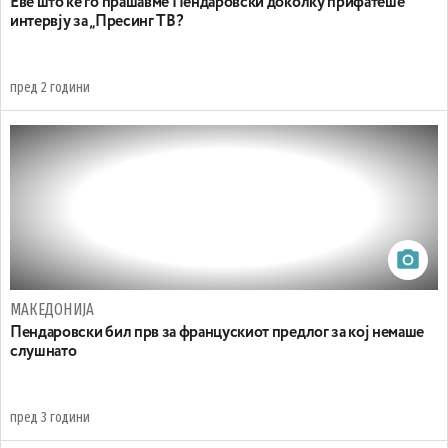
Еве што ќе го прашавме Пендаровски доколку прифатеше
интервју за „Пресинг ТВ?
пред 2 години
МАКЕДОНИЈА
Пендаровски бил прв за францускиот предлог за кој немаше
слушнато
пред 3 години