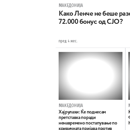
МАКЕДОНИЈА
Како Ленче не беше раз
72.000 бонус од СЈО?
пред 4 мес.
МАКЕДОНИЈА
Хајрулахи: Ќе поднесам
претставка поради
ненавремено постапување по
кривичната пријава против