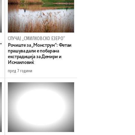
СЛУЧАЈ „СМИЛКОВСКО ЕЗЕРО“
“
Рочиште за „Монструм“: Фетаи
прашува дали е побарана
екстрадиција за Демири и
Исмаиловиќ
пред 7 години