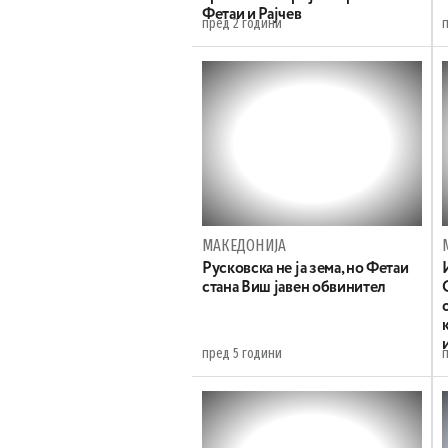
Фетаи и Рајчев
пред 2 години
МАКЕДОНИЈА
Русковска не ја зема, но Фетаи
стана Виш јавен обвинител
пред 5 години