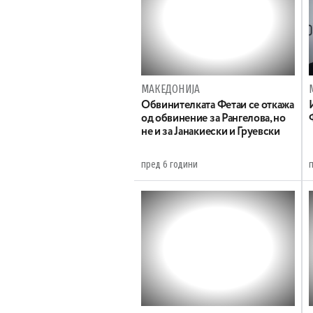
МАКЕДОНИЈА
Обвинителката Фетаи се откажа
од обвинение за Рангелова, но
не и за Јанакиески и Груевски
пред 6 години