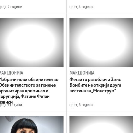
пред 4 години
пред 4 години
МАКЕДОНИЈА
МАКЕДОНИЈА
Избрани нови обвинители во
Фетаи го разобличи Заев:
Обвинителството за гонење
Бомбите не открија друга
организиран криминал и
вистина за „Монструм“
корупција, Фатиме Фетаи
извиси
пред 5 години
пред 6 години