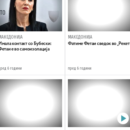
МАКЕДОНИЈА
МАКЕДОНИЈА
Имала контакт со Бубески:
Фатиме Фетаи сведок во „Рекет
Фетаи е во самоизолација
пред 6 години
пред 6 години