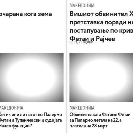
МАКЕДОНИЈА
очарана кога зема
Вишиот обвинител Х
претставка поради 
постапување по крив
Фетаи и Рајчев
пред 2 години
МАКЕДОНИЈА
МАКЕДОНИЈА
Ќе ги чини ли патот во Палермо
Обвинителката Фатиме Фетаи
Фетаи и Тупанчевски и судијата
за Палермо летала на 22, а
Нанев функции?
платила на 28 март