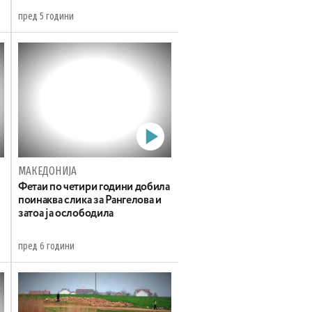
пред 5 години
МАКЕДОНИЈА
Фетаи по четири години добила
поинаква слика за Рангелова и
затоа ја ослободила
пред 6 години