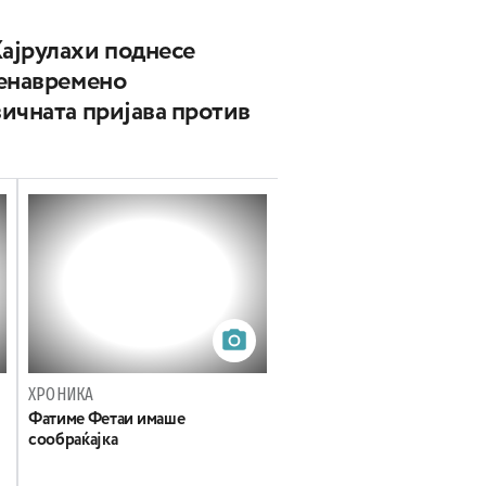
ајрулахи поднесе
ненавремено
ичната пријава против
ХРОНИКА
Фатиме Фетаи имаше
сообраќајка