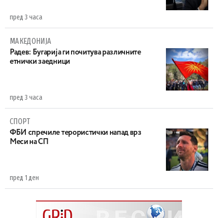
пред 3 часа
МАКЕДОНИЈА
Радев: Бугарија ги почитува различните
етнички заедници
пред 3 часа
СПОРТ
ФБИ спречиле терористички напад врз
Меси на СП
пред 1 ден