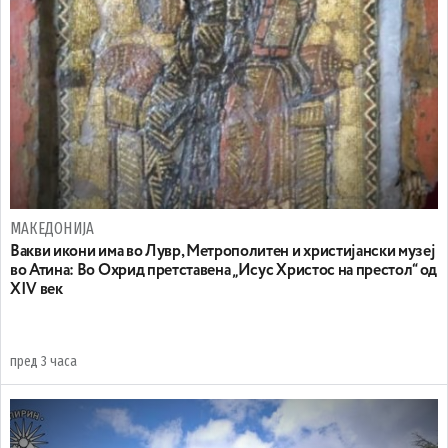
МАКЕДОНИЈА
Вакви икони има во Лувр, Метрополитен и христијански музеј
во Атина: Во Охрид претставена „Исус Христос на престол“ од
XIV век
пред 3 часа