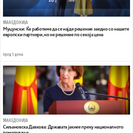
МАКЕДОНИЈА
Муцунски: Ќе работиме да се најде решение заедно со нашите
европски партнери, но не решение по секоја цена
пред 5 дена
МАКЕДОНИЈА
Сиљановска Давкова: Државата јакнее преку националното
помирување