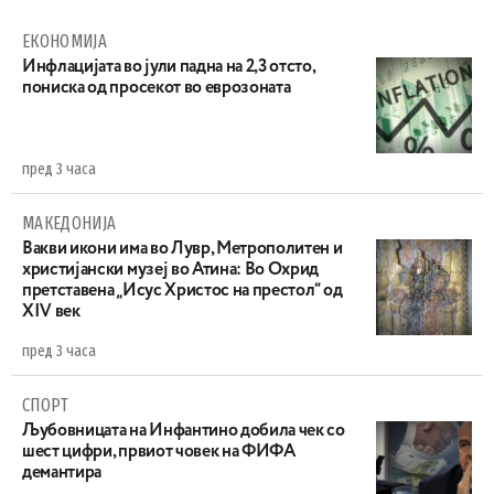
ЕКОНОМИЈА
Инфлацијата во јули падна на 2,3 отсто,
пониска од просекот во еврозоната
пред 3 часа
МАКЕДОНИЈА
Вакви икони има во Лувр, Метрополитен и
христијански музеј во Атина: Во Охрид
претставена „Исус Христос на престол“ од
XIV век
пред 3 часа
СПОРТ
Љубовницата на Инфантино добила чек со
шест цифри, првиот човек на ФИФА
демантира