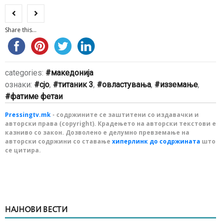
Share this...
categories:
македонија
ознаки:
сјо
,
титаник 3
,
овластувања
,
изземање
,
фатиме фетаи
Pressingtv.mk
- содржините се заштитени со издавачки и
авторски права (copyright). Крадењето на авторски текстови е
казниво со закон. Дозволено е делумно превземање на
авторски содржини со ставање
хиперлинк до содржината
што
се цитира.
НАЈНОВИ ВЕСТИ