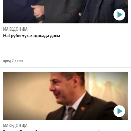
МАКЕДОНИЈА
На Груби му се здосади дома
пред 2 дена
МАКЕДОНИЈА