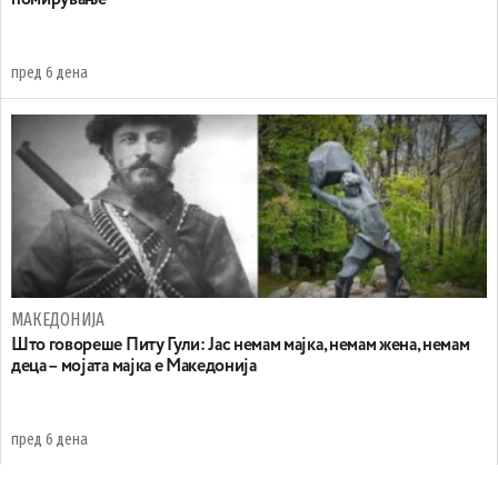
пред 6 дена
МАКЕДОНИЈА
Што говореше Питу Гули: Јас немам мајка, немам жена, немам
деца – мојата мајка е Македонија
пред 6 дена