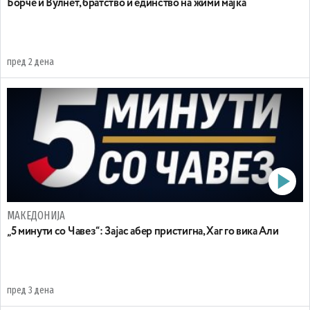
Борче и Вулнет, братство и единство на жими мајка
пред 2 дена
МАКЕДОНИЈА
„5 минути со Чавез“: Зајас абер пристигна, Хаг го вика Али
пред 3 дена