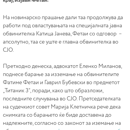
крај, изјави Фетаи.
На новинарско прашање дали таа продолжува да
работи под овластувањата на специјалната јавна
обвинителка Катица Јанева, Фетаи со одговор –
апсолутно, таа се уште е главна обвинителка во
СЈО.
Претходно денеска, адвокатот Еленко Миланов,
поднесе барање за изземање на обвинителите
Фатиме Фетаи и Гаврил Бубевски во предметот
„Титаник 3“, поради, како што образложи,
последните случувања во СЈО. Претседателката
на судечкиот совет Марија Клетничка рече дека
снимката со барањето ќе биде доставена до
надлежните, согласно со законот за иземање на