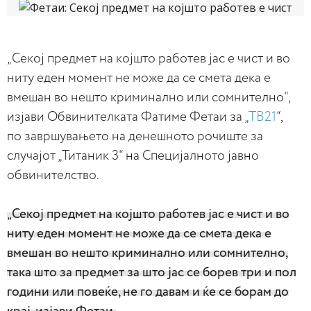
„Секој предмет на којшто работев јас е чист и во
ниту еден момент не може да се смета дека е
вмешан во нешто криминално или сомнително“,
изјави Обвинителката Фатиме Фетаи за „
ТВ21
“,
по завршувањето на денешното рочиште за
случајот „Титаник 3“ на Специјалното јавно
обвинителство.
„Секој предмет на којшто работев јас е чист и во
ниту еден момент не може да се смета дека е
вмешан во нешто криминално или сомнително,
така што за предмет за што јас се борев три и пол
години или повеќе, не го давам и ќе се борам до