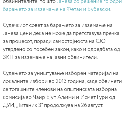
обвинителите, по што
Јанева со решение го одби
барањето за изземање на Фетаи и Бубевски
.
Судечкиот совет за барањето за изземање на
Јанева цени дека не може да претставува пречка
за процесот, поради самостојноста на СЈО
утврдено со посебен закон, како и одредбата од
ЗКП за изземање на јавни обвинители.
Судењето за уништување изборен материјал на
локалните избори во 2013 година, каде обвинети
се тогашните членови на општинската изборна
комисија во Чаир Ејуп Аљими и Исмет Гури од
ДУИ, „Титаник 3“ продолжува на 26 август.