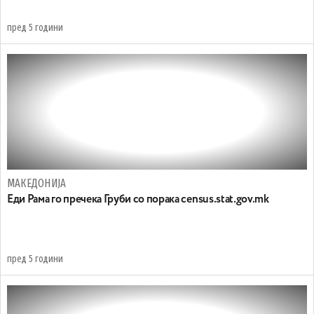
пред 5 години
МАКЕДОНИЈА
Еди Рама го пречека Груби со порака census.stat.gov.mk
пред 5 години