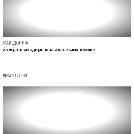
МАКЕДОНИЈА
Заев ја повика дијаспората да се самопопише
пред 5 години