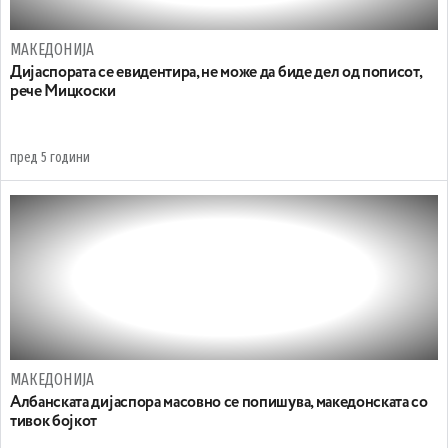
МАКЕДОНИЈА
Дијаспората се евидентира, не може да биде дел од пописот,
рече Мицкоски
пред 5 години
МАКЕДОНИЈА
Албанската дијаспора масовно се попишува, македонската со
тивок бојкот