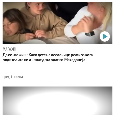
МАГАЗИН
Да се наежиш: Kaко дете на иселеници реагира кога
родителите ќе и кажат дека одат во Македонија
пред 1 година