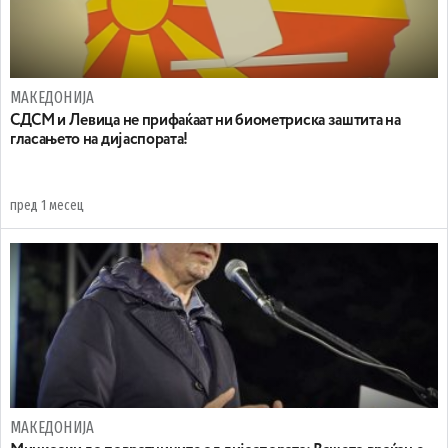
МАКЕДОНИЈА
СДСМ и Левица не прифаќаат ни биометриска заштита на
гласањето на дијаспората!
пред 1 месец
МАКЕДОНИЈА