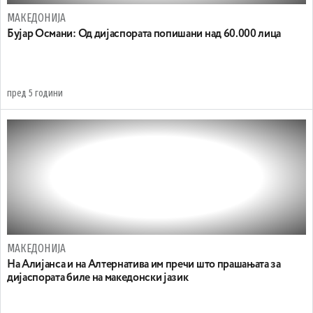
МАКЕДОНИЈА
Бујар Османи: Од дијаспората попишани над 60.000 лица
пред 5 години
МАКЕДОНИЈА
На Алијанса и на Алтернатива им пречи што прашањата за
дијаспората биле на македонски јазик