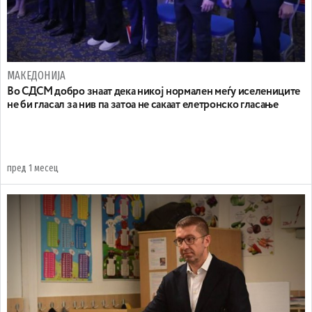
МАКЕДОНИЈА
Во СДСМ добро знаат дека никој нормален меѓу иселениците
не би гласал за нив па затоа не сакаат елетронско гласање
пред 1 месец