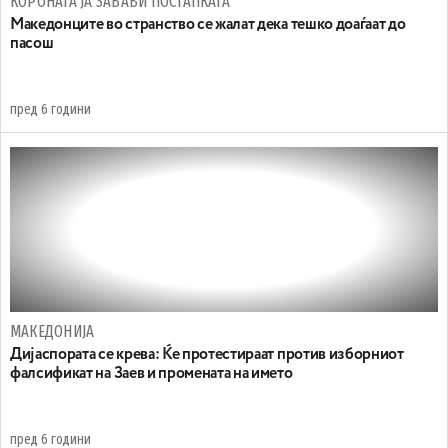
КОРОНАТА ЈА ЗАБАВИ ПОСТАПКАТА
Maкедонците во странство се жалат дека тешко доаѓаат до
пасош
пред 6 години
МАКЕДОНИЈА
Дијаспората се крева: Ќе протестираат против изборниот
фалсификат на Заев и промената на името
пред 6 години