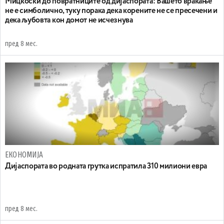
Мицкоски до повратниците од дијаспората: Вашето враќање
не е симболично, туку порака дека корените не се пресечени и
дека љубовта кон домот не исчезнува
пред 8 мес.
ЕКОНОМИЈА
Дијаспората во родната грутка испратила 310 милиони евра
пред 8 мес.