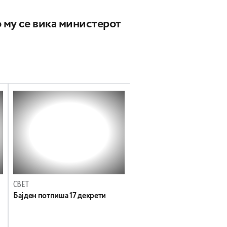
о му се вика министерот
СВЕТ
Бајден потпиша 17 декрети