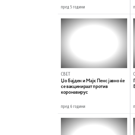
пред 5 години
СВЕТ
Џо Бајден и Мајк Пенс јавно ќе
се вакцинираат против
коронавирус
пред 6 години