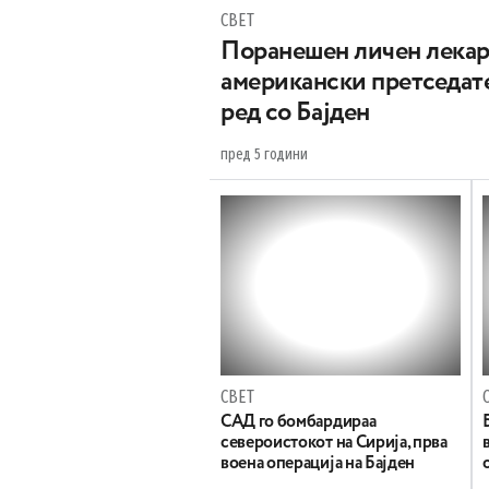
СВЕТ
Поранешен личен лекар 
американски претседате
ред со Бајден
пред 5 години
СВЕТ
САД го бомбардираа
североистокот на Сирија, прва
воена операција на Бајден