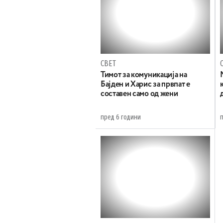
СВЕТ
Тимот за комуникација на
Бајден и Харис за првпат е
составен само од жени
пред 6 години