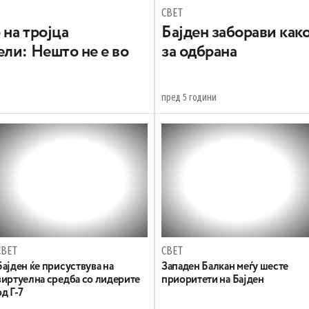
СВЕТ
на тројца
Бајден заборави как
ли: Нешто не е во
за одбрана
пред 5 години
СВЕТ
СВЕТ
Бајден ќе присуствува на
Западен Балкан меѓу шесте
виртуелна средба со лидерите
приоритети на Бајден
од Г-7