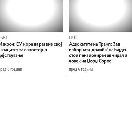
СВЕТ
СВЕТ
Макрон: ЕУ мора да развие свој
Адвокатите на Трамп: Зад
капацитет за самостојно
изборната „кражба“ на Бајден
дејствување
стои пензиониран адмирал и
човек на Џорџ Сорос
пред 6 години
пред 6 години