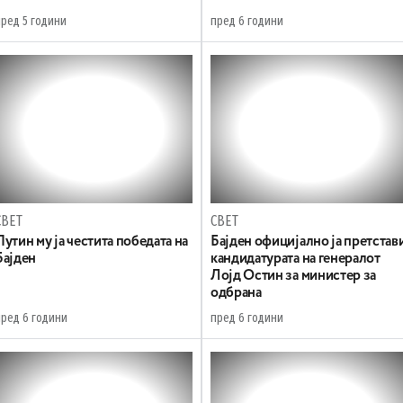
пред 5 години
пред 6 години
СВЕТ
СВЕТ
Путин му ја честита победата на
Бајден официјално ја претстав
Бајден
кандидатурата на генералот
Лојд Остин за министер за
одбрана
пред 6 години
пред 6 години