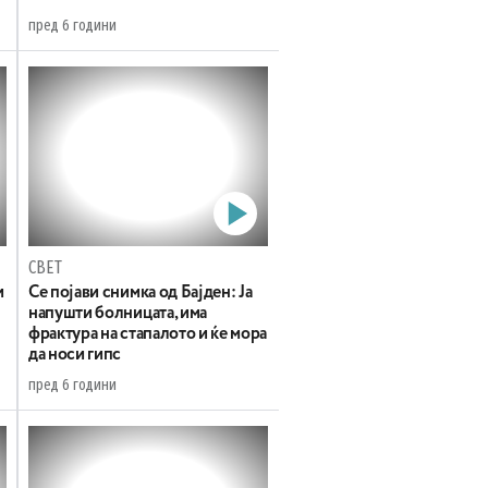
пред 6 години
СВЕТ
и
Се појави снимка од Бајден: Ја
напушти болницата, има
фрактура на стапалото и ќе мора
да носи гипс
пред 6 години