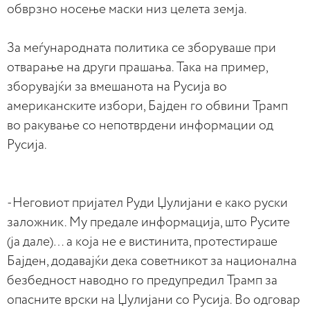
обврзно носење маски низ целета земја.
За меѓународната политика се зборуваше при
отварање на други прашања. Така на пример,
зборувајќи за вмешанота на Русија во
американските избори, Бајден го обвини Трамп
во ракување со непотврдени информации од
Русија.
-Неговиот пријател Руди Џулијани е како руски
заложник. Му предале информација, што Русите
(ја дале)… а која не е вистинита, протестираше
Бајден, додавајќи дека советникот за национална
безбедност наводно го предупредил Трамп за
опасните врски на Џулијани со Русија. Во одговар