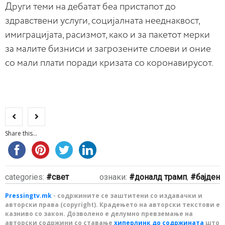
Други теми на дебатат беа пристапот до
здравствени услуги, социјалната нееднаквост,
имиграцијата, расизмот, како и за пакетот мерки
за малите бизниси и загрозените слоеви и оние
со мали плати поради кризата со коронавирусот.
Share this...
categories:
свет
ознаки:
доналд трамп
,
бајден
Pressingtv.mk
- содржините се заштитени со издавачки и
авторски права (copyright). Крадењето на авторски текстови е
казниво со закон. Дозволено е делумно превземање на
авторски содржини со ставање
хиперлинк до содржината
што