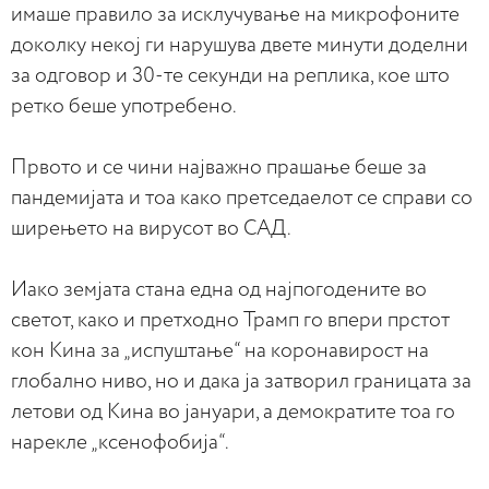
имаше правило за исклучување на микрофоните
доколку некој ги нарушува двете минути доделни
за одговор и 30-те секунди на реплика, кое што
ретко беше употребено.
Првото и се чини најважно прашање беше за
пандемијата и тоа како претседаелот се справи со
ширењето на вирусот во САД.
Иако земјата стана една од најпогодените во
светот, како и претходно Трамп го впери прстот
кон Кина за „испуштање“ на коронавирост на
глобално ниво, но и дака ја затворил границата за
летови од Кина во јануари, a демократите тоа го
нарекле „ксенофобија“.