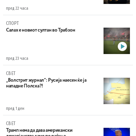
пред 22 часа
СПОРТ
Салах е новиот султан во Трабзон
пред 23 часа
СВЕТ
„Волстрит журнал“: Русија наесен ќе ја
нападне Полска?!
пред 1 ден
СВЕТ
Трамп нема да дава американски