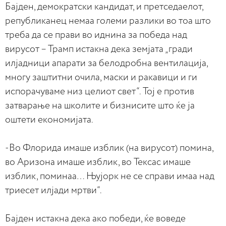
Бајден, демократски кандидат, и претседаелот,
републиканец немаа големи разлики во тоа што
треба да се прави во иднина за победа над
вирусот – Трамп истакна дека земјата „гради
илјадници апарати за белодробна вентилација,
многу заштитни очила, маски и ракавици и ги
испорачуваме низ целиот свет“. Тој е против
затварање на школите и бизнисите што ќе ја
оштети економијата.
-Во Флорида имаше изблик (на вирусот) помина,
во Аризона имаше изблик, во Тексас имаше
изблик, поминаа… Њујорк не се справи имаа над
триесет илјади мртви“.
Бајден истакна дека ако победи, ќе воведе