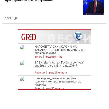
државјанства само по раѓање
пред 1 ден