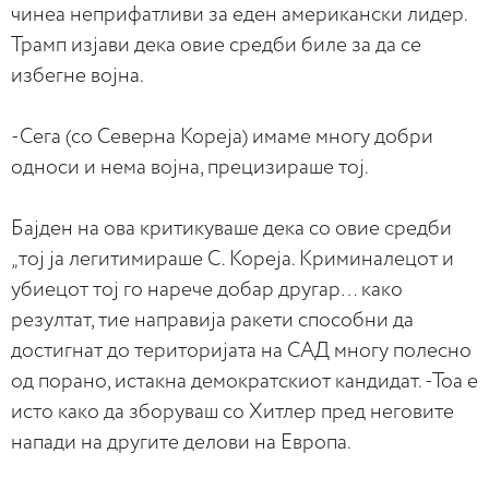
чинеа неприфатливи за еден американски лидер.
Трамп изјави дека овие средби биле за да се
избегне војна.
-Сега (со Северна Кореја) имаме многу добри
односи и нема војна, прецизираше тој.
Бајден на ова критикуваше дека со овие средби
„тој ја легитимираше С. Кореја. Криминалецот и
убиецот тој го нарече добар другар… како
резултат, тие направија ракети способни да
достигнат до територијата на САД многу полесно
од порано, истакна демократскиот кандидат. -Тоа е
исто како да зборуваш со Хитлер пред неговите
напади на другите делови на Европа.