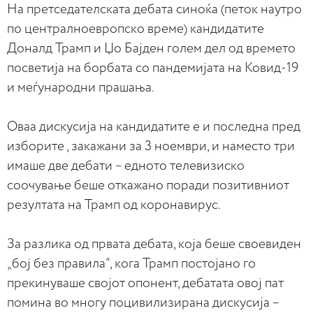
На претседателската дебата синоќа (петок наутро
по централноевропско време) кандидатите
Доналд Трамп и Џо Бајден голем дел од времето
посветија на борбата со пандемијата на Ковид-19
и меѓународни прашања.
Оваа дискусија на кандидатите е и последна пред
изборите , закажани за 3 ноември, и наместо три
имаше две дебати – едното телевизиско
соочување беше откажано поради позитивниот
резултата на Трамп од коронавирус.
За разлика од првата дебата, која беше своевиден
„бој без правила“, кога Трамп постојано го
прекинуваше својот опонент, дебатата овој пат
помина во многу поцивилизирана дискусија –