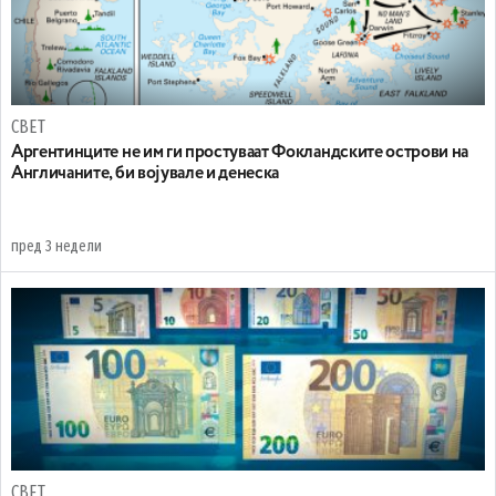
СВЕТ
Аргентинците не им ги простуваат Фокландските острови на
Англичаните, би војувале и денеска
пред 3 недели
СВЕТ