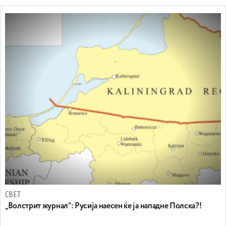
СВЕТ
„Волстрит журнал“: Русија наесен ќе ја нападне Полска?!