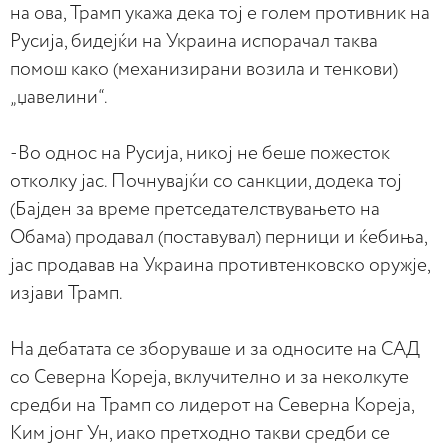
на ова, Трамп укажа дека тој е голем противник на
Русија, бидејќи на Украина испорачал таква
помош како (механизирани возила и тенкови)
„џавелини“.
-Во однос на Русија, никој не беше пожесток
отколку јас. Почнувајќи со санкции, додека тој
(Бајден за време претседателствувањето на
Обама) продавал (поставувал) перници и ќебиња,
јас продавав на Украина противтенковско оружје,
изјави Трамп.
На дебатата се зборуваше и за односите на САД
со Северна Кореја, вклучително и за неколкуте
средби на Трамп со лидерот на Северна Кореја,
Ким јонг Ун, иако претходно такви средби се