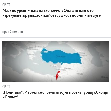
СВЕТ
Маск до уредничката на Економист: Она што лажно го
нарекувате „крајна десница“ се всушност нормалните луѓе
пред 2 недели
СВЕТ
„Политико“: Израел се спрема за војна против Турција,Сирија
и Египет!