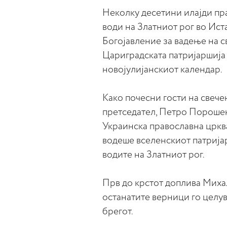
Неколку десетини илајди пр
води на Златниот рог во Ист
Богојавление за вадење на с
Цариградската патријаршија 
новојулијанскиот календар.
Како почесни гости на свече
претседател, Петро Порошен
Украинска православна црква
водеше вселенскиот патријар
водите на Златниот рог.
Прв до крстот доплива Миха
останатите верници го целув
брегот.