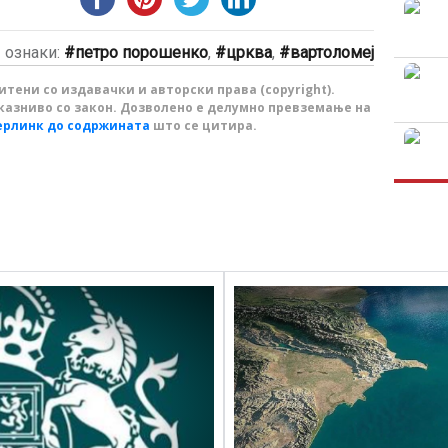
ознаки:
петро порошенко
,
црква
,
вартоломеј
тени со издавачки и авторски права (copyright).
казниво со закон. Дозволено е делумно превземање на
ерлинк до содржината
што се цитира.