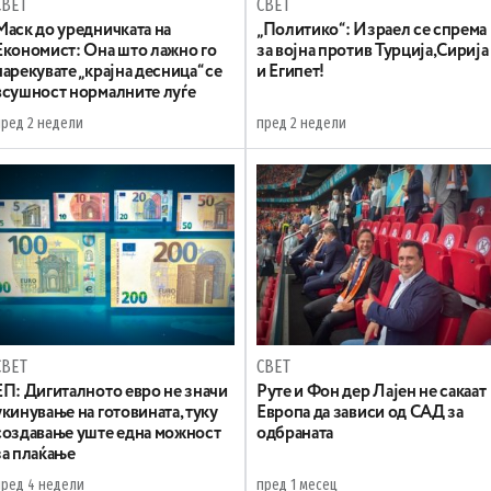
СВЕТ
СВЕТ
Маск до уредничката на
„Политико“: Израел се спрема
Економист: Она што лажно го
за војна против Турција,Сирија
нарекувате „крајна десница“ се
и Египет!
всушност нормалните луѓе
пред 2 недели
пред 2 недели
СВЕТ
СВЕТ
ЕП: Дигиталното евро не значи
Руте и Фон дер Лајен не сакаат
укинување на готовината, туку
Европа да зависи од САД за
создавање уште една можност
одбраната
за плаќање
пред 4 недели
пред 1 месец