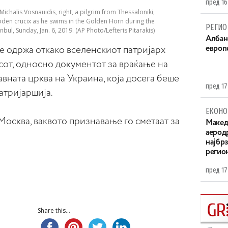
пред 16
ichalis Vosnauidis, right, a pilgrim from Thessaloniki,
den crucifix as he swims in the Golden Horn during the
РЕГИО
bul, Sunday, Jan. 6, 2019. (AP Photo/Lefteris Pitarakis)
Aлбан
европ
е одржа откако вселенскиот патријарх
сот, односно документот за враќање на
ната црква на Украина, која досега беше
пред 17
атријаршија.
ЕКОНО
Москва, ваквото признавање го сметаат за
Maкед
аерод
најбр
регио
пред 17
Share this...