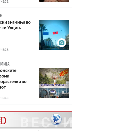
 часа
Н
ски знамиња во
ски Улцињ
 часа
МИЈА
онските
роми
зорастечки во
нот
 часа