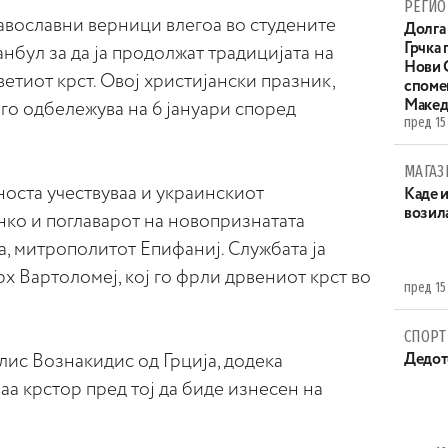
РЕГИО
авославни верници влегоа во студените
Долга 
Грчка 
анбул за да ја продолжат традицијата на
Нови С
ветиот крст. Овој христијански празник,
споме
Макед
го одбележува на 6 јануари според
пред 15
МАГАЗ
носта учествуваа и украинскиот
Каде 
возила
ко и поглаварот на новопризнатата
, митрополитот Епифаниј. Службата ја
х Вартоломеј, кој го фрли дрвениот крст во
пред 15
СПОРТ
лис Вознакидис од Грција, додека
Дедот
аа крстор пред тој да биде изнесен на