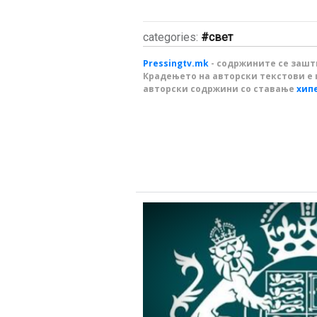
categories:
свет
Pressingtv.mk
- содржините се зашти
Крадењето на авторски текстови е 
авторски содржини со ставање
хип