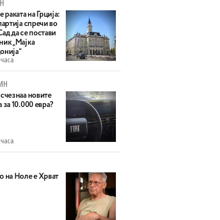
Н
е раката на Грција:
партија спречи во
ад да се постави
ник „Мајка
онија“
 часа
ИН
исчезнаа новите
 за 10.000 евра?
 часа
о на Ноле е Хрват