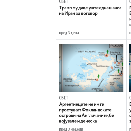
СВЕТ
Tрамп му даде уште една шанса
на Иран за договор
пред 3 дена
СВЕТ
Аргентинците не им ги
простуваат Фокландските
острови на Англичаните, би
војувале и денеска
пред 3 недели