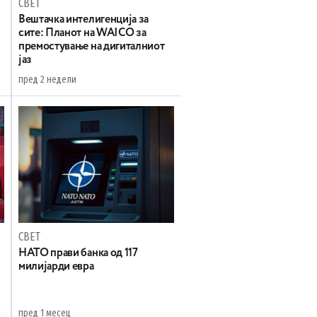
СВЕТ
Вештачка интелигенција за
сите: Планот на WAICO за
премостување на дигиталниот
јаз
пред 2 недели
СВЕТ
НАТО прави банка од 117
милијарди евра
пред 1 месец