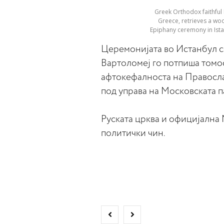
Greek Orthodox faithful M
Greece, retrieves a woo
Epiphany ceremony in Istan
Церемонијата во Истанбул с
Вартоломеј го потпиша томо
афтокефалноста на Православ
под управа на Московската п
Руската црква и официјална 
политички чин.