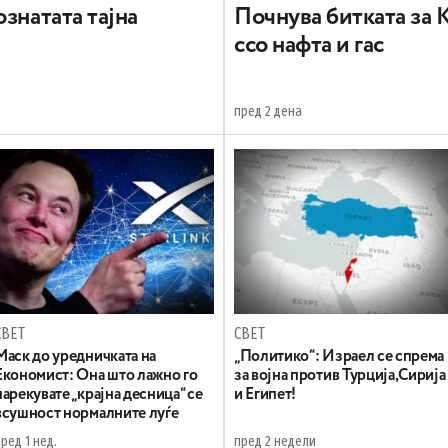
знатата тајна
Почнува битката за 
ссо нафта и гас
пред 2 дена
СВЕТ
СВЕТ
Маск до уредничката на
„Политико“: Израел се спрема
Економист: Она што лажно го
за војна против Турција,Сирија
нарекувате „крајна десница“ се
и Египет!
всушност нормалните луѓе
ред 1 нед.
пред 2 недели