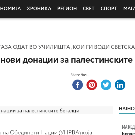
ОНОМИЈА
ХРОНИКА
РЕГИОН
СВЕТ
СПОРТ
МАГ
 ГАЗА ОДАТ ВО УЧИЛИШТА, КОИ ГИ ВОДИ СВЕТС
нови донации за палестинските
Share this...
НАЈНО
МАКЕД
а на Обединети Нации (УНРВА) која
Борче 