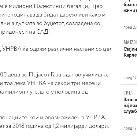
братст
еќе милиони Палестинци бегалци, Пјер
жими 
ите годинава да бидат дарежливи како и
олнија дупката во буџетот, создадена со
пред 23
 придонеси на САД.
МАГАЗ
, УНРВА ќе одржи различни настани со цел
Стајли
Карле
00 деца во Појасот Газа одат во училишта,
пред 17
о и тоа дека УНРВА на секои три месеци
а милион луѓе, што е половина од
СВЕТ
.
Запоз
најпоз
служба
 донациите, кои и овозможиле на УНРВА
 за 2018 година од 1,2 милијарди долари.
пред 17