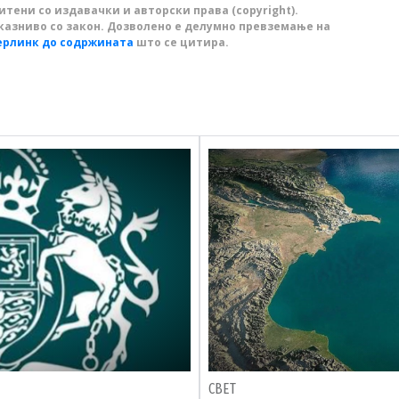
тени со издавачки и авторски права (copyright).
казниво со закон. Дозволено е делумно превземање на
ерлинк до содржината
што се цитира.
СВЕТ