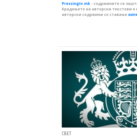
Pressingtv.mk
- содржините се зашти
Крадењето на авторски текстови е 
авторски содржини со ставање
хип
СВЕТ