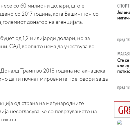
несе со 60 милиони долари, што е
СПОРТ
Јелен
дено со 2017 година, кога Вашингтон со
магич
јголемиот донатор на агенцијата.
буџет од 1,2 милијарди долари, но за
пред 18
ни, САД воопшто нема да учествува во
МАГАЗ
Сте се
колку
Доналд Трамп во 2018 година истакна дека
потка
но да ги почнат мировните преговори за да
пред 18
кција од страна на меѓународните
зија несогласување со поврзувањето на
тиката.