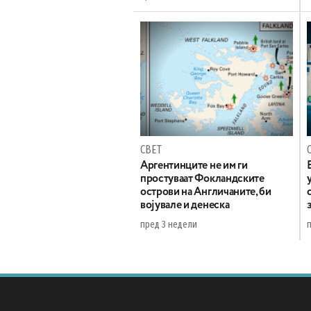
СВЕТ
Аргентинците не им ги
простуваат Фокландските
острови на Англичаните, би
војувале и денеска
пред 3 недели