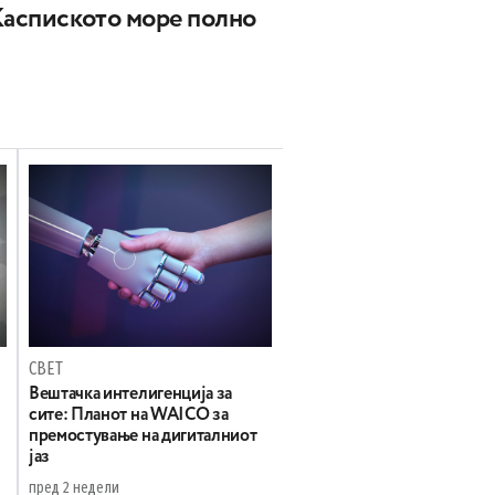
Каспиското море полно
СВЕТ
Вештачка интелигенција за
сите: Планот на WAICO за
премостување на дигиталниот
јаз
пред 2 недели