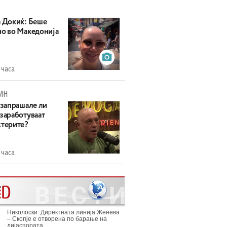
а Докиќ: Беше
но во Македонија
 часа
ИН
 запрашале ли
 заработуваат
стерите?
 часа