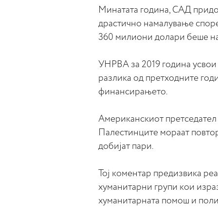
Минатата година, САД придо
драстично намалување споре
360 милиони долари беше на
УНРВА за 2019 година усвои 
разлика од претходните годи
финансирањето.
Американскиот претседател 
Палестинците мораат повтор
добијат пари.
Тој коментар предизвика реа
хуманитарни групи кои изра
хуманитарната помош и поли