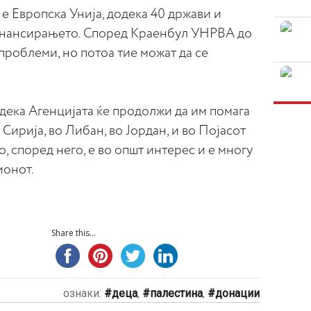
е Европска Унија, додека 40 држави и
инансирањето. Според Краенбул УНРВА до
проблеми, но потоа тие можат да се
 дека Агенцијата ќе продолжи да им помага
Сирија, во Либан, во Јордан, и во Појасот
о, според него, е во општ интерес и е многу
ионот.
Share this...
ознаки:
деца
,
палестина
,
донации