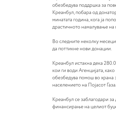
обезбедува поддршка за пов
Креанбул, побара од донатор
минатата година, кога ја поп
драстичното намалување на
Во следните неколку месеци
да поттикне нови донации.
Креанбул истакна дека 280.0
кои ги води Агенцијата, как
обезбедува помош во храна з
населението на Појасот Газа
Креанбул се заблагодари за
финансирање на целиот буџет