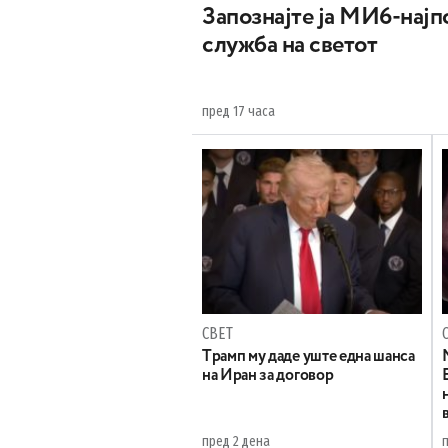
Запознајте ја МИ6-најпо
служба на светот
пред 17 часа
СВЕТ
Tрамп му даде уште една шанса
на Иран за договор
пред 2 дена
п