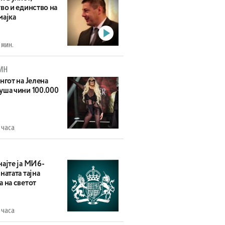
во и единство на
мајка
 мин.
ИН
нгот на Јелена
уша чини 100.000
 часа
најте ја МИ6-
натата тајна
 на светот
 часа