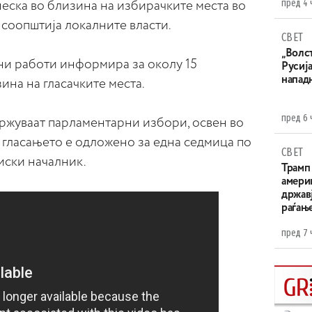
пред 4 
неска во близина на избирачките места во
 соопштија локалните власти.
СВЕТ
„Волс
и работи информира за околу 15
Русија
напад
ина на гласачките места.
пред 6 
држуваат парламентарни избори, освен во
 гласањето е одложено за една седмица по
СВЕТ
иски началник.
Трамп 
амери
државј
раѓањ
пред 7 