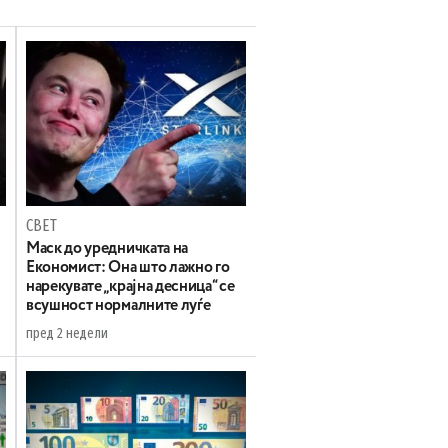
СВЕТ
Маск до уредничката на
Економист: Она што лажно го
нарекувате „крајна десница“ се
всушност нормалните луѓе
пред 2 недели