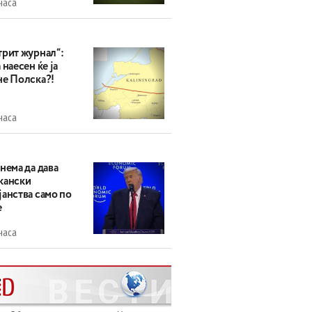
часа
трит журнал“:
 наесен ќе ја
не Полска?!
часа
нема да дава
кански
анства само по
е
часа