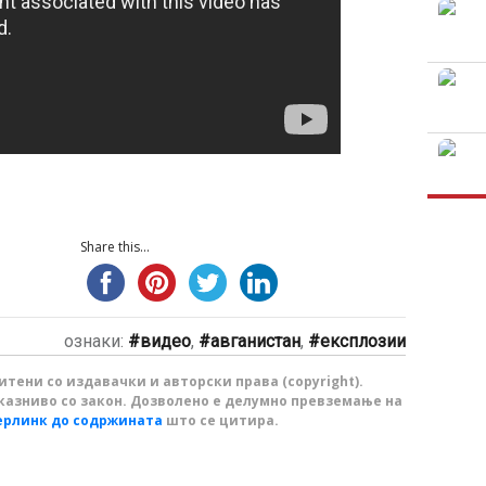
Share this...
ознаки:
видео
,
авганистан
,
експлозии
тени со издавачки и авторски права (copyright).
казниво со закон. Дозволено е делумно превземање на
ерлинк до содржината
што се цитира.