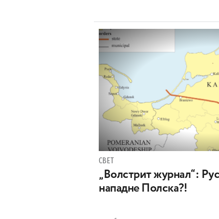
СВЕТ
„Волстрит журнал“: Руси
нападне Полска?!