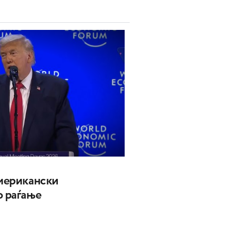
американски
о раѓање