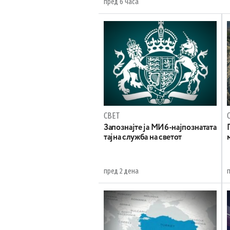
пред 6 часа
СВЕТ
Запознајте ја МИ6-најпознатата
тајна служба на светот
пред 2 дена