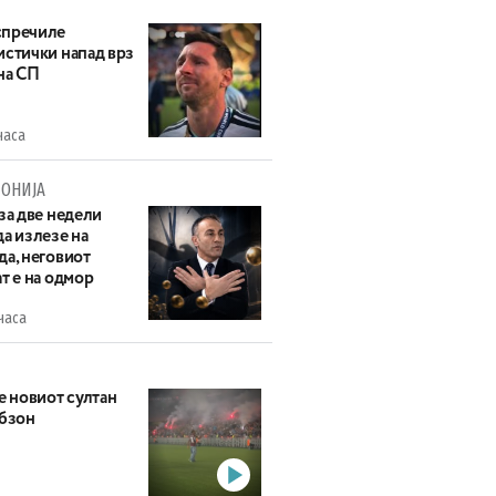
пречиле
истички напад врз
на СП
часа
ОНИЈА
за две недели
а излезе на
да, неговиот
т е на одмор
часа
е новиот султан
абзон