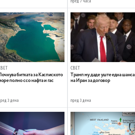
пред 7 часа
СВЕТ
СВЕТ
Почнува битката за Каспиското
Tрамп му даде уште една шанса
море полно ссо нафта и гас
на Иран за договор
пред 3 дена
пред 3 дена