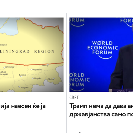
СВЕТ
ја наесен ќе ја
Трамп нема да дава 
државјанства само п