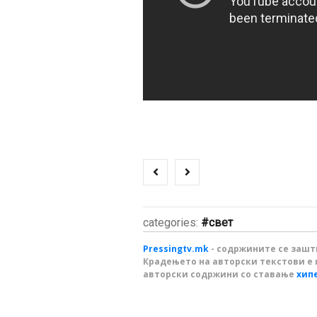
categories:
свет
Pressingtv.mk
- содржините се зашти
Крадењето на авторски текстови е 
авторски содржини со ставање
хип