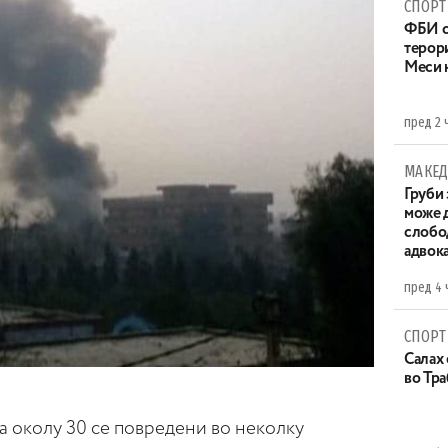
СПОРТ
ФБИ с
терор
Меси 
пред 2 
МАКЕД
Груби 
може д
слобо
адвока
пред 4 
СПОРТ
Салах 
во Тр
 а околу 30 се повредени во неколку