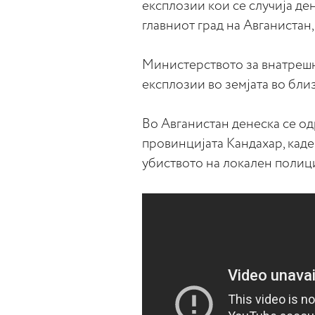
експлозии кои се случија де
главниот град на Авганистан,
Министерството за внатрешн
експлозии во земјата во близ
Во Авганистан денеска се о
провинцијата Кандахар, каде
убиството на локален полиц