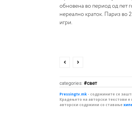
обновена во период од пет г
нереално краток. Париз во 
игри.
categories:
свет
Pressingtv.mk
- содржините се зашти
Крадењето на авторски текстови е 
авторски содржини со ставање
хип