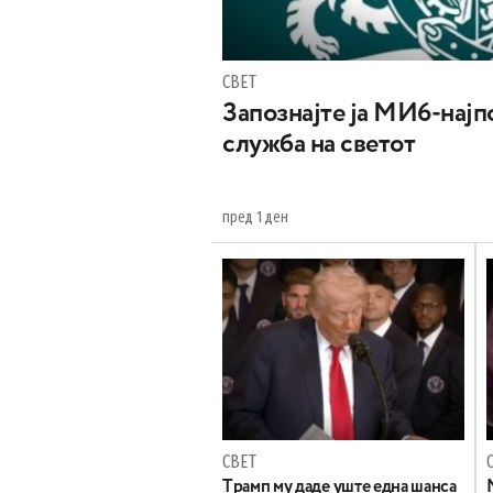
СВЕТ
Запознајте ја МИ6-најпо
служба на светот
пред 1 ден
СВЕТ
Tрамп му даде уште една шанса