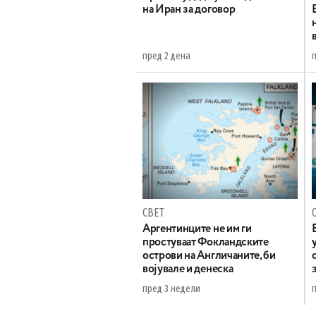
на Иран за договор
пред 2 дена
СВЕТ
Аргентинците не им ги
простуваат Фокландските
острови на Англичаните, би
војувале и денеска
пред 3 недели