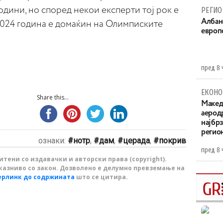
одини, но според некои експерти тој рок е
РЕГИО
Aлбан
2024 година е домаќин на Олимписките
европ
пред 8 
ЕКОНО
Share this...
Maкед
аерод
најбр
регио
ознаки:
нотр
,
дам
,
церада
,
покрив
пред 8 
тени со издавачки и авторски права (copyright).
казниво со закон. Дозволено е делумно превземање на
ерлинк до содржината
што се цитира.