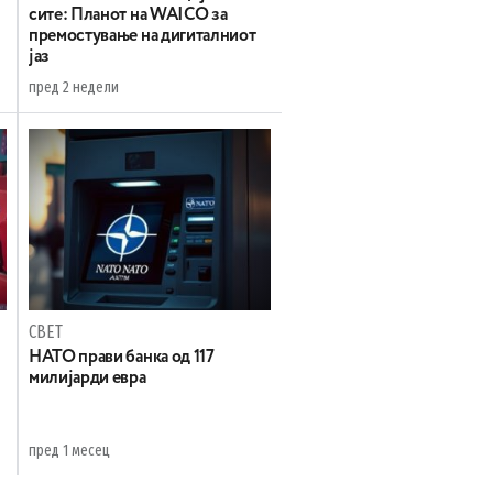
сите: Планот на WAICO за
премостување на дигиталниот
јаз
пред 2 недели
СВЕТ
НАТО прави банка од 117
милијарди евра
пред 1 месец