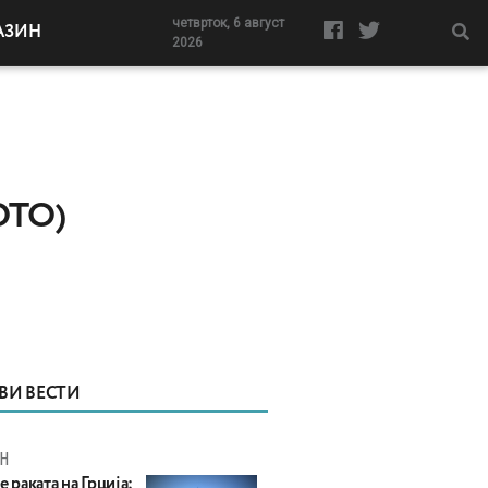
четврток, 6 август
АЗИН
2026
ОТО)
ВИ ВЕСТИ
Н
е раката на Грција: