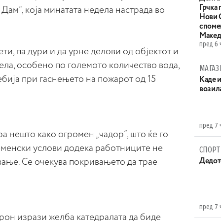
Грчка 
 Дам“, која минатата недела настрада во
Нови С
споме
Макед
пред 6 
ти, па дури и да урне делови од објектот и
ла, особено по големото количество вода,
МАГАЗ
бија при гаснењето на пожарот од 15
Каде 
возила
пред 7 
а нешто како огромен „чадор“, што ќе го
еменски услови додека работниците не
СПОРТ
вање. Се очекува покривањето да трае
Дедот
пред 7 
он изрази желба катедралата да биде