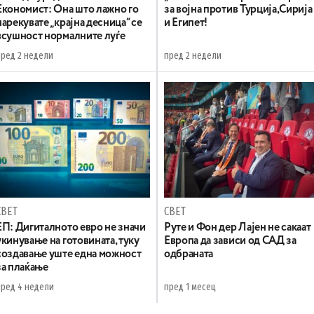
Економист: Она што лажно го
за војна против Турција,Сирија
нарекувате „крајна десница“ се
и Египет!
всушност нормалните луѓе
пред 2 недели
пред 2 недели
СВЕТ
СВЕТ
ЕП: Дигиталното евро не значи
Руте и Фон дер Лајен не сакаат
укинување на готовината, туку
Европа да зависи од САД за
создавање уште една можност
одбраната
за плаќање
пред 4 недели
пред 1 месец