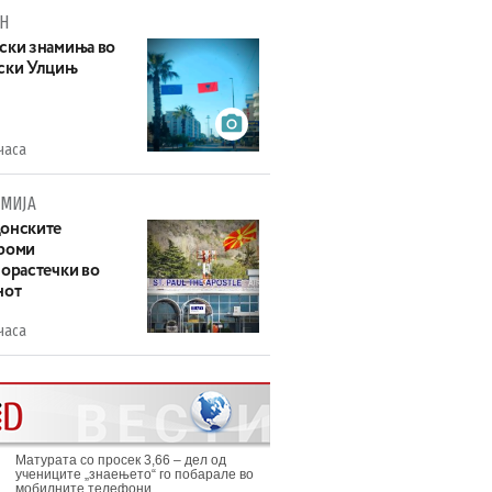
Н
ски знамиња во
ски Улцињ
часа
МИЈА
онските
роми
зорастечки во
нот
часа