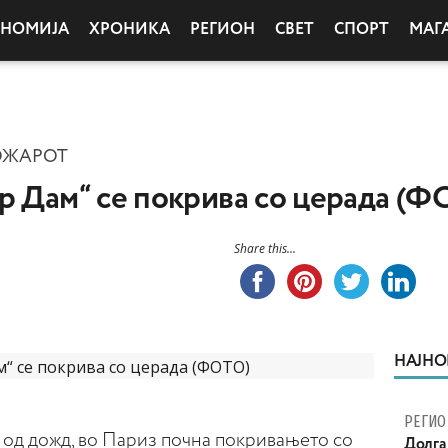
ОНОМИЈА
ХРОНИКА
РЕГИОН
СВЕТ
СПОРТ
МАГ
ОЖАРОТ
р Дам“ се покрива со церада (Ф
Share this...
НАЈНО
РЕГИО
од дожд, во Париз почна покривањето со
Долга 