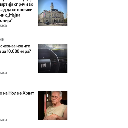
партија спречи во
ад да се постави
ник „Мајка
онија“
часа
ИН
исчезнаа новите
 за 10.000 евра?
часа
о на Ноле е Хрват
часа