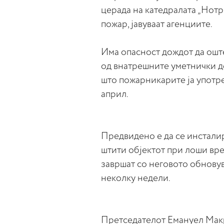
церада на катедралата „Нотр
пожар, јавуваат агенциите.
Има опасност дождот да оште
од внатрешните уметнички де
што пожарникарите ја употре
април.
Предвидено е да се инсталир
штити објектот при лоши вр
завршат со неговото обнову
неколку недели.
Претседателот Емануел Макр