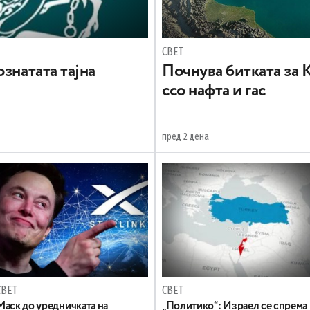
СВЕТ
знатата тајна
Почнува битката за 
ссо нафта и гас
пред 2 дена
СВЕТ
СВЕТ
Маск до уредничката на
„Политико“: Израел се спрема