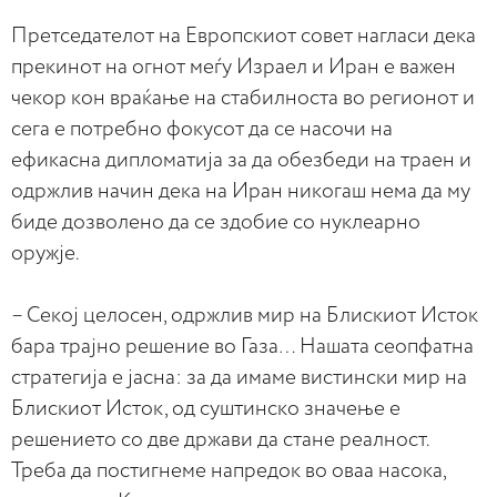
Претседателот на Европскиот совет нагласи дека
прекинот на огнот меѓу Израел и Иран е важен
чекор кон враќање на стабилноста во регионот и
сега е потребно фокусот да се насочи на
ефикасна дипломатија за да обезбеди на траен и
одржлив начин дека на Иран никогаш нема да му
биде дозволено да се здобие со нуклеарно
оружје.
– Секој целосен, одржлив мир на Блискиот Исток
бара трајно решение во Газа… Нашата сеопфатна
стратегија е јасна: за да имаме вистински мир на
Блискиот Исток, од суштинско значење е
решението со две држави да стане реалност.
Треба да постигнеме напредок во оваа насока,