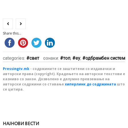
Share this...
categories:
свет
ознаки:
топ
,
еу
,
одбрамбен систем
Pressingtv.mk
- содржините се заштитени со издавачки и
авторски права (copyright). Крадењето на авторски текстови е
казниво со закон. Дозволено е делумно превземање на
авторски содржини со ставање
хиперлинк до содржината
што
се цитира.
НАЈНОВИ ВЕСТИ