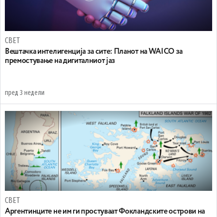
СВЕТ
Вештачка интелигенција за сите: Планот на WAICO за
премостување на дигиталниот јаз
пред 3 недели
СВЕТ
Аргентинците не им ги простуваат Фокландските острови на