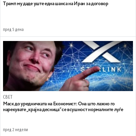
Tрамп му даде уште една шанса на Иран за договор
пред 5 дена
СВЕТ
Маск до уредничката на Економист: Она што лажно го
нарекувате „крајна десница“ се всушност нормалните луѓе
пред 2 недели