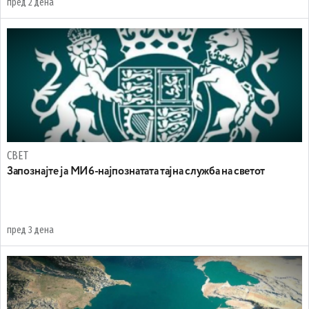
пред 2 дена
СВЕТ
Запознајте ја МИ6-најпознатата тајна служба на светот
пред 3 дена