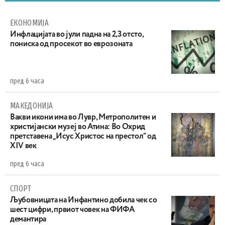
ЕКОНОМИЈА
Инфлацијата во јули падна на 2,3 отсто,
пониска од просекот во еврозоната
пред 6 часа
МАКЕДОНИЈА
Вакви икони има во Лувр, Метрополитен и
христијански музеј во Атина: Во Охрид
претставена „Исус Христос на престол“ од
XIV век
пред 6 часа
СПОРТ
Љубовницата на Инфантино добила чек со
шест цифри, првиот човек на ФИФА
демантира