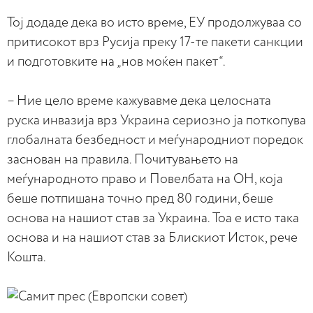
Тој додаде дека во исто време, ЕУ продолжуваа со
притисокот врз Русија преку 17-те пакети санкции
и подготовките на „нов моќен пакет“.
– Ние цело време кажувавме дека целосната
руска инвазија врз Украина сериозно ја поткопува
глобалната безбедност и меѓународниот поредок
заснован на правила. Почитувањето на
меѓународното право и Повелбата на ОН, која
беше потпишана точно пред 80 години, беше
основа на нашиот став за Украина. Тоа е исто така
основа и на нашиот став за Блискиот Исток, рече
Кошта.