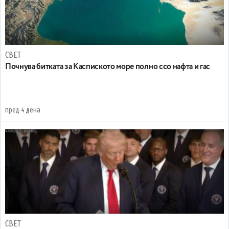
СВЕТ
Почнува битката за Каспиското море полно ссо нафта и гас
пред 4 дена
СВЕТ