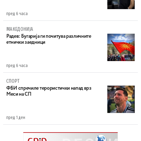
пред 6 часа
МАКЕДОНИЈА
Радев: Бугарија ги почитува различните
етнички заедници
пред 6 часа
СПОРТ
ФБИ спречиле терористички напад врз
Меси на СП
пред 1 ден