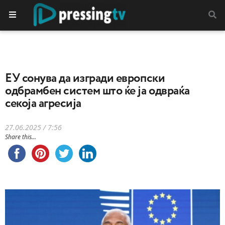
EУ сонува да изгради европски
одбрамбен систем што ќе ја одвраќа
секоја агресија
27.06.2025 / 7:56
Share this...