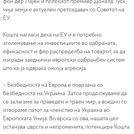
фон дер Лајен и полскиот премиер Доналд Туск,
чија земја е актуелен претседавач со Советот на
ЕУ.
Кошта нагласи дека на ЕУ и е потребно
зголемување на инвестициите во одбраната,
ефикасност и фер распределба на товарот, за да
изгради заеднички европски одбранбен систем
што ќе ја одвраќа секоја агресија.
– Безбедноста на Европа е поврзана со
безбедноста на Украина. Затоа продолжуваме да
се залагаме за праведен и траен мир, а воедно го
отвораме патот за членство на Украина во
Европската Унија. Во врска со ова, нашата цел
останува цврста и непроменета, потенцира Кошта.