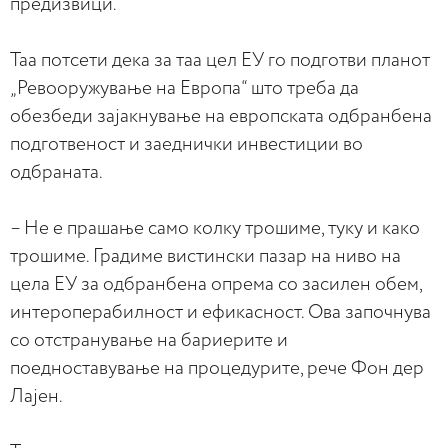
предизвици.
Таа потсети дека за таа цел ЕУ го подготви планот
„Ревооружување на Европа“ што треба да
обезбеди зајакнување на европската одбранбена
подготвеност и заеднички инвестиции во
одбраната.
– Не е прашање само колку трошиме, туку и како
трошиме. Градиме вистински пазар на ниво на
цела ЕУ за одбранбена опрема со засилен обем,
интероперабилност и ефикасност. Ова започнува
со отстранување на бариерите и
поедноставување на процедурите, рече Фон дер
Лајен.