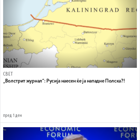
СВЕТ
„Волстрит журнал“: Русија наесен ќе ја нападне Полска?!
пред 1 ден