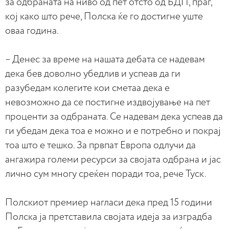
за одбраната на ниво од пет отсто од БДП, праг,
кој како што рече, Полска ќе го достигне уште
оваа година.
– Денес за време на нашата дебата се надевам
дека бев доволно убедлив и успеав да ги
разубедам колегите кои сметаа дека е
невозможно да се постигне издвојување на пет
проценти за одбраната. Се надевам дека успеав да
ги убедам дека тоа е можно и е потребно и покрај
тоа што е тешко. За првпат Европа одлучи да
ангажира големи ресурси за својата одбрана и јас
лично сум многу среќен поради тоа, рече Туск.
Полскиот премиер нагласи дека пред 15 години
Полска ја претставила својата идеја за изградба