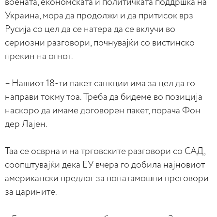
воената, економската и политичката поддршка на
Украина, мора да продолжи и да притисок врз
Русија со цел да се натера да се вклучи во
сериозни разговори, почнувајќи со вистинско
прекин на огнот.
– Нашиот 18-ти пакет санкции има за цел да го
направи токму тоа. Треба да бидеме во позиција
наскоро да имаме договорен пакет, порача Фон
дер Лајен.
Таа се осврна и на трговските разговори со САД,
соопштувајќи дека ЕУ вчера го добила најновиот
американски предлог за понатамошни преговори
за царините.