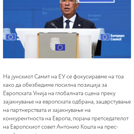
На јунскиот Самит на ЕУ се фокусиравме на тоа
како да обезбедиме посилна позиција за
Европската Унија на глобалната сцена преку
зајакнување на европската одбрана, зацврстување
на партнерствата и зајакнување на
конкурентноста на Европа, порача претседателот
на Европскиот совет Антонио Кошта на прес-