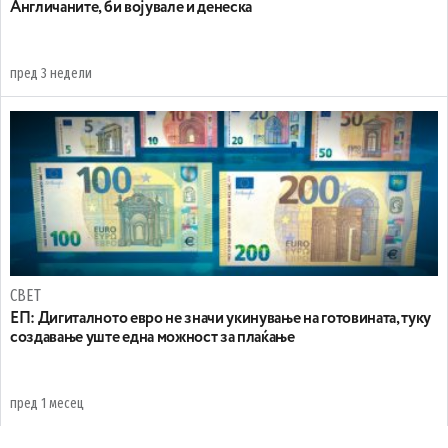
Англичаните, би војувале и денеска
пред 3 недели
СВЕТ
ЕП: Дигиталното евро не значи укинување на готовината, туку
создавање уште една можност за плаќање
пред 1 месец