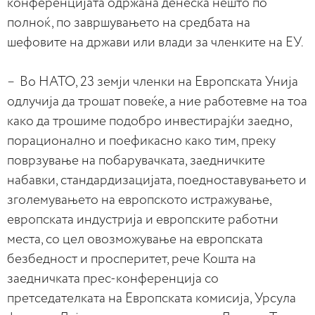
конференцијата одржана денеска нешто по
полноќ, по завршувањето на средбата на
шефовите на држави или влади за членките на ЕУ.
– Во НАТО, 23 земји членки на Европската Унија
одлучија да трошат повеќе, а ние работевме на тоа
како да трошиме подобро инвестирајќи заедно,
порационално и поефикасно како тим, преку
поврзување на побарувачката, заедничките
набавки, стандардизацијата, поедноставувањето и
зголемувањето на европското истражување,
европската индустрија и европските работни
места, со цел овозможување на европската
безбедност и просперитет, рече Кошта на
заедничката прес-конференција со
претседателката на Европската комисија, Урсула