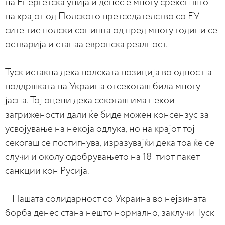
на Енергетска унија и денес е многу среќен што
на крајот од Полското претседателство со ЕУ
сите тие полски соништа од пред многу години се
остварија и станаа европска реалност.
Туск истакна дека полската позиција во однос на
поддршката на Украина отсекогаш била многу
јасна. Тој оцени дека секогаш има некои
загрижености дали ќе биде можен консензус за
усвојување на некоја одлука, но на крајот тој
секогаш се постигнува, изразувајќи дека тоа ќе се
случи и околу одобрувањето на 18-тиот пакет
санкции кон Русија.
– Нашата солидарност со Украина во нејзината
борба денес стана нешто нормално, заклучи Туск