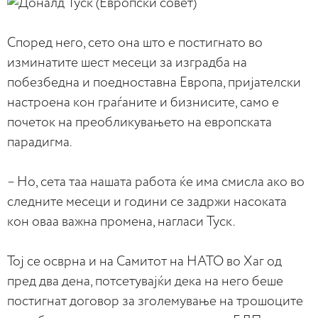
Според него, сето она што е постигнато во
изминатите шест месеци за изградба на
побезбедна и поедноставна Европа, пријателски
настроена кон граѓаните и бизнисите, само е
почеток на преобликувањето на европската
парадигма.
– Но, сета таа нашата работа ќе има смисла ако во
следните месеци и години се задржи насоката
кон оваа важна промена, нагласи Туск.
Тој се осврна и на Самитот на НАТО во Хаг од
пред два дена, потсетувајќи дека на него беше
постигнат договор за зголемување на трошоците