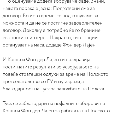
– Го оценуваме додека зборуваме овде. Значи,
нашата порака е јасна: Подготвени сме за
договор. Во исто време, се подготвуваме за
можноста и да не се постигне задоволителен
договор. Доколку е потребно ќе го браниме
европскиот интерес. Накратко, сите опции
остануваат на маса, додаде Фон дер Лајен.
И Кошта и Фон дер Лајен ги поздравија
постигнатите резултати во усвојувањето на
повеќе стратешки одлуки за време на Полското
претседателство со ЕУ и му изразија
благодарност на Туск за заложбите на Полска.
Туск се заблагодари на пофалните зборови на
Кошта и Фон дер Лајен за работата на Полското