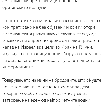
американски претставници, пренесоа
британските медиуми.
Подготовките за минирање на важниот воден пат,
кои претходно не беа објавени и кои ги откри
американската разузнавачка служба, се случија
откако мина одредено време од првиот ракетен
напад на Израел врз цели во Иран на 13 јуни,
изјавија претставниците, кои зборуваа под услов
да останат анонимни поради чувствителноста на
информациите.
Товарувањето на мини на бродовите, што сè уште
не се поставени во теснецот, сугерира дека
Техеран можеби сериозно размислувал за
затворање на еден од најпрометните водни