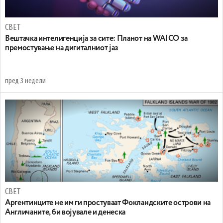
СВЕТ
Вештачка интелигенција за сите: Планот на WAICO за
премостување на дигиталниот јаз
пред 3 недели
СВЕТ
Аргентинците не им ги простуваат Фокландските острови на
Англичаните, би војувале и денеска