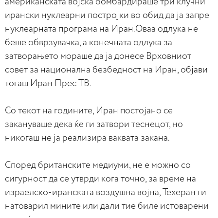
американската војска бомбардираше три клучни
ирански нуклеарни постројки во обид да ја запре
нуклеарната програма на Иран.Оваа одлука не
беше обврзувачка, а конечната одлука за
затворањето мораше да ја донесе Врховниот
совет за национална безбедност на Иран, објави
тогаш Иран Прес ТВ.
Со текот на годините, Иран постојано се
закануваше дека ќе ги затвори теснецот, но
никогаш не ја реализира ваквата закана.
Според британските медиуми, не е можно со
сигурност да се утврди кога точно, за време на
израелско-иранската воздушна војна, Техеран ги
натоварил мините или дали тие биле истоварени