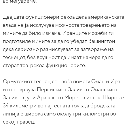
во меѓувреме.
Двајцата функционери рекоа дека американската
влада не ја исклучува можноста товарењето на
мините да било измама. Иранците можеби ги
подготвиле мините за да го убедат Вашингтон
дека сериозно размислуваат за затворање на
теснецот, без всушност да имаат намера да го
сторат тоа, рекоа функционерите.
Ормутскиот теснец се наоѓа помеѓу Оман и Иран
и го поврзува Персискиот Залив со Оманскиот
Залив на југ и Арапското Море на исток. Широк е
34 километри во најтесната точка, а бродската
линија е широка само околу три километри во
секој правец.