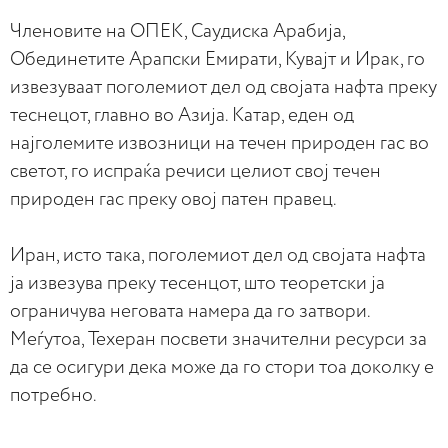
Членовите на ОПЕК, Саудиска Арабија,
Обединетите Арапски Емирати, Кувајт и Ирак, го
извезуваат поголемиот дел од својата нафта преку
теснецот, главно во Азија. Катар, еден од
најголемите извозници на течен природен гас во
светот, го испраќа речиси целиот свој течен
природен гас преку овој патен правец.
Иран, исто така, поголемиот дел од својата нафта
ја извезува преку тесенцот, што теоретски ја
ограничува неговата намера да го затвори.
Меѓутоа, Техеран посвети значителни ресурси за
да се осигури дека може да го стори тоа доколку е
потребно.