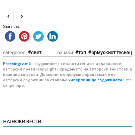
Share this...
categories:
свет
ознаки:
топ
,
ормускиот теснец
Pressingtv.mk
- содржините се заштитени со издавачки и
авторски права (copyright). Крадењето на авторски текстови е
казниво со закон. Дозволено е делумно превземање на
авторски содржини со ставање
хиперлинк до содржината
што
се цитира.
НАЈНОВИ ВЕСТИ