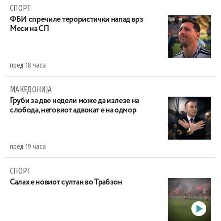
СПОРТ
ФБИ спречиле терористички напад врз
Меси на СП
пред 18 часа
МАКЕДОНИЈА
Груби за две недели може да излезе на
слобода, неговиот адвокат е на одмор
пред 19 часа
СПОРТ
Салах е новиот султан во Трабзон