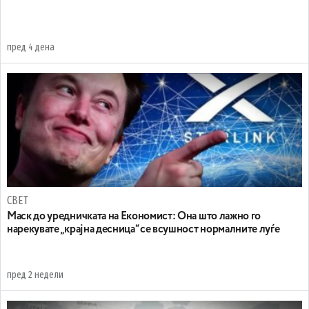
пред 4 дена
СВЕТ
Маск до уредничката на Економист: Она што лажно го
нарекувате „крајна десница“ се всушност нормалните луѓе
пред 2 недели