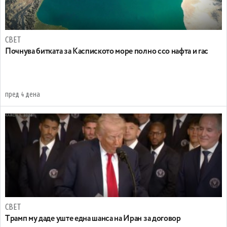
СВЕТ
Почнува битката за Каспиското море полно ссо нафта и гас
пред 4 дена
СВЕТ
Tрамп му даде уште една шанса на Иран за договор