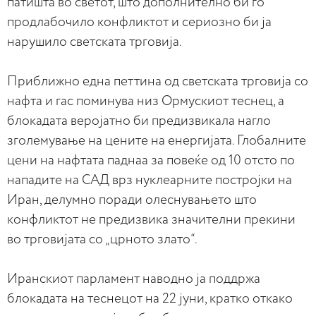
патишта во светот, што дополнително би го
продлабочило конфликтот и сериозно би ја
нарушило светската трговија.
Приближно една петтина од светската трговија со
нафта и гас поминува низ Ормускиот теснец, а
блокадата веројатно би предизвикала нагло
зголемување на цените на енергијата. Глобалните
цени на нафтата паднаа за повеќе од 10 отсто по
нападите на САД врз нуклеарните постројки на
Иран, делумно поради олеснувањето што
конфликтот не предизвика значителни прекини
во трговијата со „црното злато“.
Иранскиот парламент наводно ја поддржа
блокадата на теснецот на 22 јуни, кратко откако