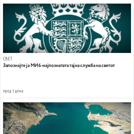
СВЕТ
Запознајте ја МИ6-најпознатата тајна служба на светот
пред 3 дена