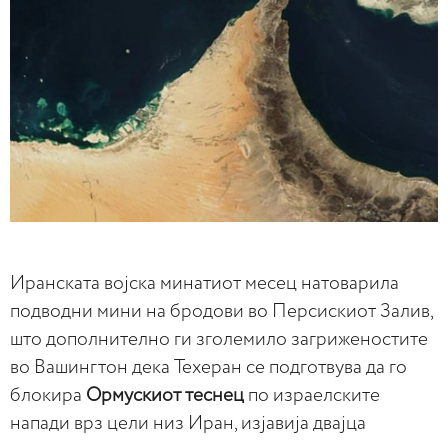
Иранската војска минатиот месец натоварила
подводни мини на бродови во Персискиот Залив,
што дополнително ги зголемило загриженостите
во Вашингтон дека Техеран се подготвува да го
блокира
Ормускиот теснец
по израелските
напади врз цели низ Иран, изјавија двајца