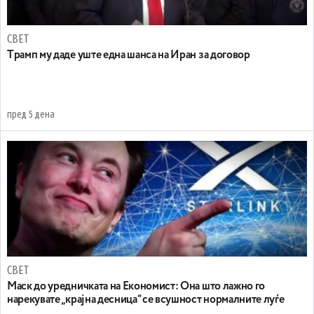
СВЕТ
Tрамп му даде уште една шанса на Иран за договор
пред 5 дена
СВЕТ
Маск до уредничката на Економист: Она што лажно го
нарекувате „крајна десница“ се всушност нормалните луѓе