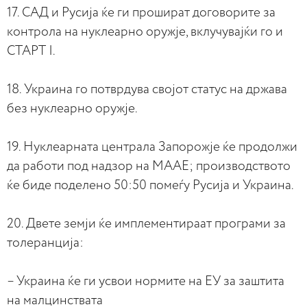
17. САД и Русија ќе ги прошират договорите за
контрола на нуклеарно оружје, вклучувајќи го и
СТАРТ I.
18. Украина го потврдува својот статус на држава
без нуклеарно оружје.
19. Нуклеарната централа Запорожје ќе продолжи
да работи под надзор на МААЕ; производството
ќе биде поделено 50:50 помеѓу Русија и Украина.
20. Двете земји ќе имплементираат програми за
толеранција:
– Украина ќе ги усвои нормите на ЕУ за заштита
на малцинствата