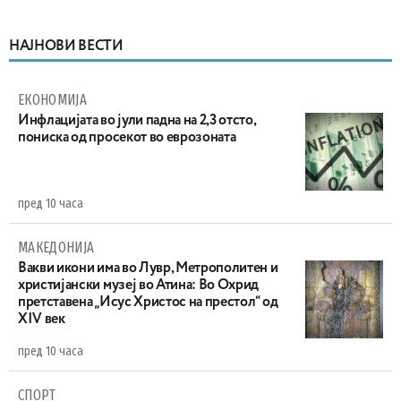
НАЈНОВИ ВЕСТИ
ЕКОНОМИЈА
Инфлацијата во јули падна на 2,3 отсто,
пониска од просекот во еврозоната
пред 10 часа
МАКЕДОНИЈА
Вакви икони има во Лувр, Метрополитен и
христијански музеј во Атина: Во Охрид
претставена „Исус Христос на престол“ од
XIV век
пред 10 часа
СПОРТ