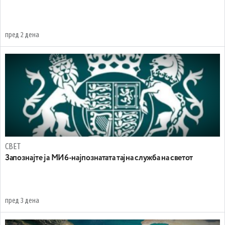
пред 2 дена
СВЕТ
Запознајте ја МИ6-најпознатата тајна служба на светот
пред 3 дена