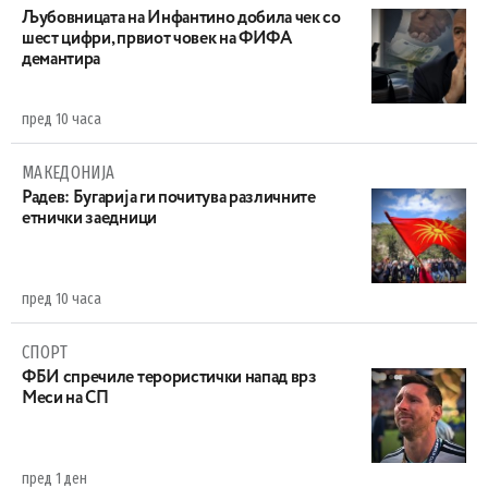
Љубовницата на Инфантино добила чек со
шест цифри, првиот човек на ФИФА
демантира
пред 10 часа
МАКЕДОНИЈА
Радев: Бугарија ги почитува различните
етнички заедници
пред 10 часа
СПОРТ
ФБИ спречиле терористички напад врз
Меси на СП
пред 1 ден