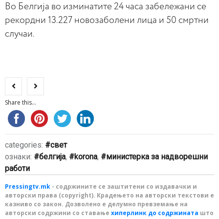
Во Белгија во изминатите 24 часа забележани се
рекордни 13.227 новозаболени лица и 50 смртни
случаи.
Share this...
categories:
свет
ознаки:
белгија
,
korona
,
министерка за надворешни
работи
Pressingtv.mk
- содржините се заштитени со издавачки и
авторски права (copyright). Крадењето на авторски текстови е
казниво со закон. Дозволено е делумно превземање на
авторски содржини со ставање
хиперлинк до содржината
што