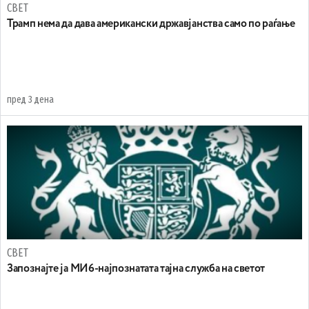
СВЕТ
Трамп нема да дава американски државјанства само по раѓање
пред 3 дена
СВЕТ
Запознајте ја МИ6-најпознатата тајна служба на светот