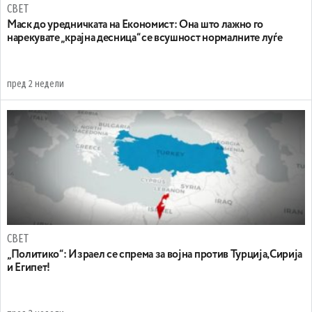
СВЕТ
Маск до уредничката на Економист: Она што лажно го
нарекувате „крајна десница“ се всушност нормалните луѓе
пред 2 недели
СВЕТ
„Политико“: Израел се спрема за војна против Турција,Сирија
и Египет!