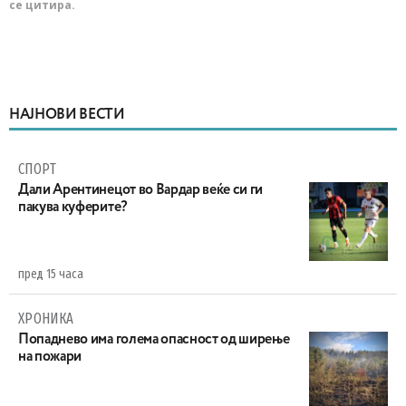
се цитира.
НАЈНОВИ ВЕСТИ
СПОРТ
Дали Арентинецот во Вардар веќе си ги
пакува куферите?
пред 15 часа
ХРОНИКА
Попаднево има голема опасност од ширење
на пожари