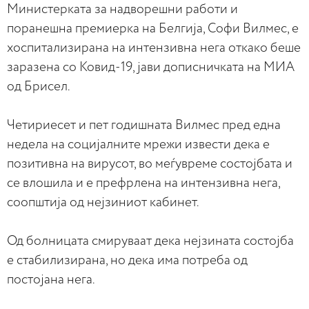
Министерката за надворешни работи и
поранешна премиерка на Белгија, Софи Вилмес, е
хоспитализирана на интензивна нега откако беше
заразена со Ковид-19, јави дописничката на МИА
од Брисел.
Четириесет и пет годишната Вилмес пред една
недела на социјалните мрежи извести дека е
позитивна на вирусот, во меѓувреме состојбата и
се влошила и е префрлена на интензивна нега,
соопштија од нејзиниот кабинет.
Од болницата смируваат дека нејзината состојба
е стабилизирана, но дека има потреба од
постојана нега.