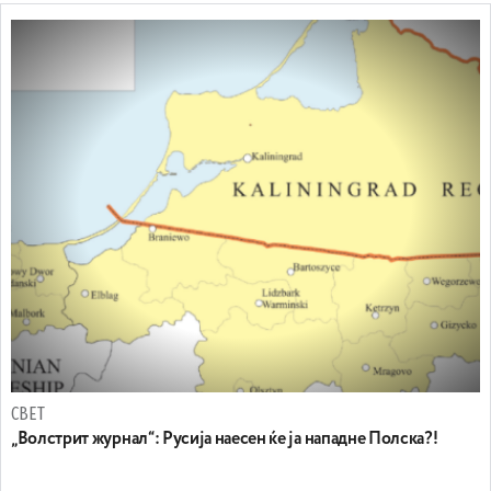
СВЕТ
„Волстрит журнал“: Русија наесен ќе ја нападне Полска?!