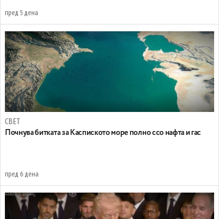
пред 5 дена
СВЕТ
Почнува битката за Каспиското море полно ссо нафта и гас
пред 6 дена