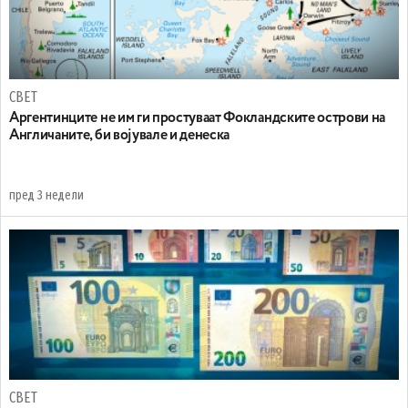
СВЕТ
Аргентинците не им ги простуваат Фокландските острови на
Англичаните, би војувале и денеска
пред 3 недели
СВЕТ