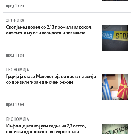
пред 1 ден
ХРОНИКА
Скопјанец возел со 2,13 промили алкохол,
одземени му се и возилото и возачката
пред 1 ден
ЕКОНОМИЈА
Грција ја стави Македонија во листа на земји
со привилегиран даночен режим
пред 1 ден
ЕКОНОМИЈА
Инфлацијата во јули падна на 2,3 отсто,
пониска од просекот во еврозоната