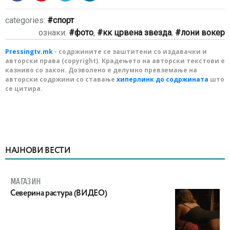
categories:
спорт
ознаки:
фото
,
кк црвена звезда
,
лони вокер
Pressingtv.mk
- содржините се заштитени со издавачки и
авторски права (copyright). Крадењето на авторски текстови е
казниво со закон. Дозволено е делумно превземање на
авторски содржини со ставање
хиперлинк до содржината
што
се цитира.
НАЈНОВИ ВЕСТИ
МАГАЗИН
Северина растура (ВИДЕО)