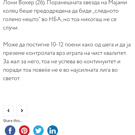
Лони Вокер (26). Поранешната ѕвезда на Мајами
колеџ беше предодредена да биде „следното
големо нешто“ во НБА, но тоа никогаш не се
случи.
Може да постигне 10-12 поени како од шега и да ја
преземе контролата врз играта на чист квалитет.
За жал за него, тоа не успева во континуитет и
поради тоа повеќе не е во најсилната лига во
светот.
Share this...