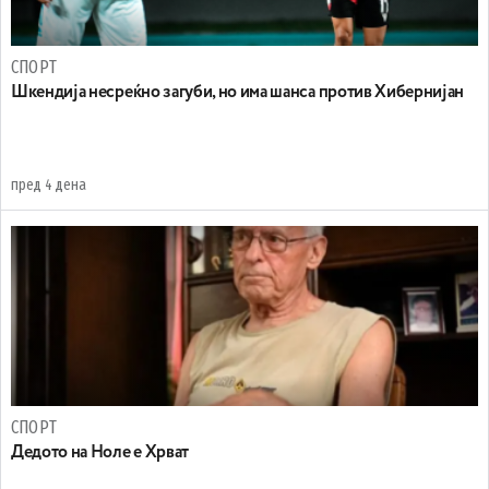
СПОРТ
Шкендија несреќно загуби, но има шанса против Хибернијан
пред 4 дена
СПОРТ
Дедото на Ноле е Хрват