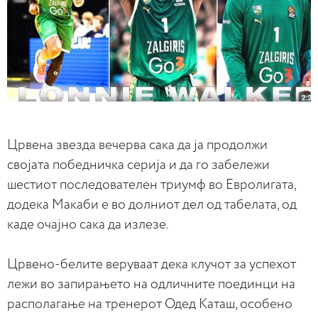
Црвена звезда вечерва сака да ја продолжи
својата победничка серија и да го забележи
шестиот последователен триумф во Евролигата,
додека Макаби е во долниот дел од табелата, од
каде очајно сака да излезе.
Црвено-белите веруваат дека клучот за успехот
лежи во запирањето на одличните поединци на
располагање на тренерот Одед Каташ, особено