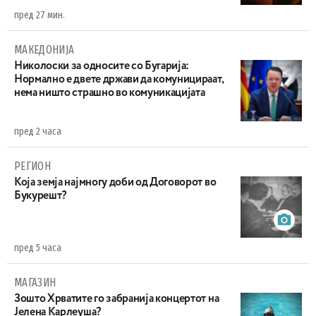
пред 27 мин.
МАКЕДОНИЈА
Николоски за односите со Бугарија:
Нормално е двете држави да комуницираат,
нема ништо страшно во комуникацијата
пред 2 часа
РЕГИОН
Која земја најмногу доби од Договорот во
Букурешт?
пред 5 часа
МАГАЗИН
Зошто Хрватите го забранија концертот на
Јелена Карлеуша?