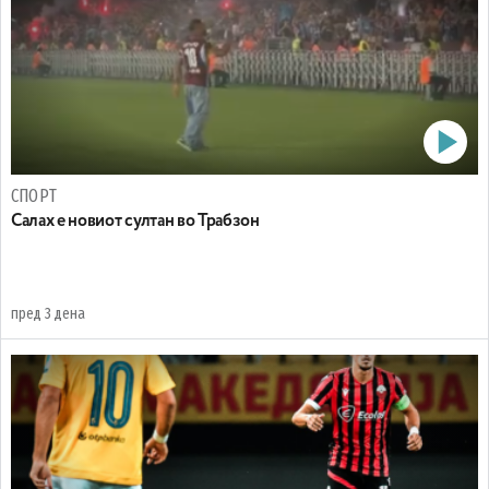
СПОРТ
Салах е новиот султан во Трабзон
пред 3 дена