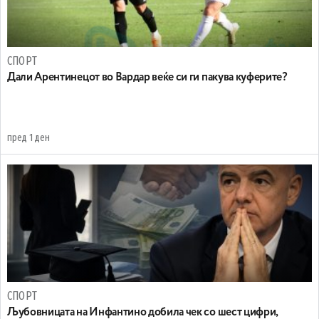
СПОРТ
Дали Арентинецот во Вардар веќе си ги пакува куферите?
пред 1 ден
СПОРТ
Љубовницата на Инфантино добила чек со шест цифри,