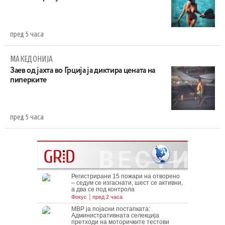
пред 5 часа
МАКЕДОНИЈА
Заев од јахта во Грција ја диктира цената на
пиперките
пред 5 часа