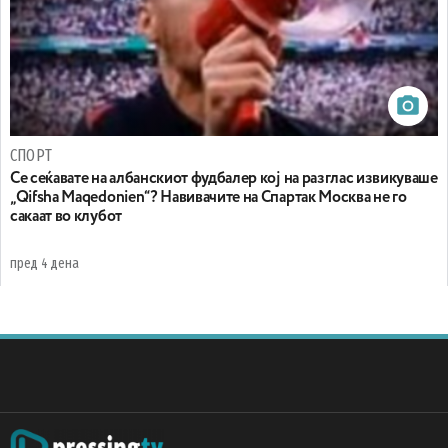
СПОРТ
Се сеќавате на албанскиот фудбалер кој на разглас извикуваше
„Qifsha Maqedonien“? Навивачите на Спартак Москва не го
сакаат во клубот
пред 4 дена