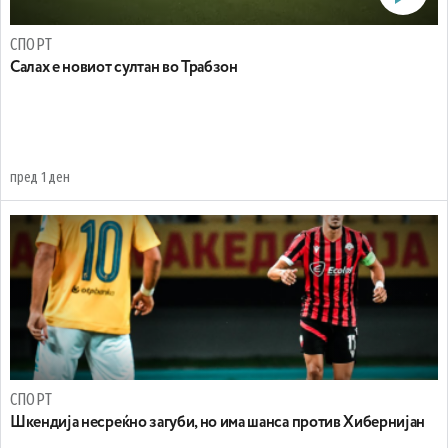
СПОРТ
Салах е новиот султан во Трабзон
пред 1 ден
СПОРТ
Шкендија несреќно загуби, но има шанса против Хибернијан