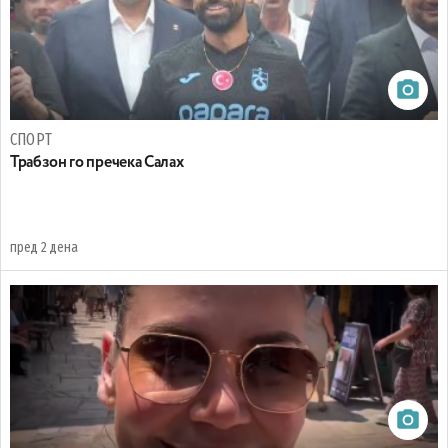
СПОРТ
Трабзон го пречека Салах
пред 2 дена