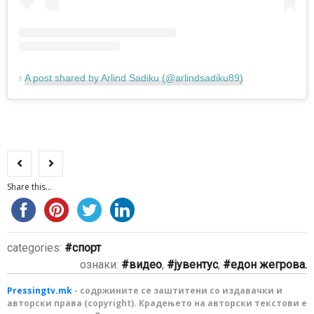
A post shared by Arlind Sadiku (@arlindsadiku89)
Share this...
categories:
спорт
ознаки:
видео
,
јувентус
,
едон жегрова.
Pressingtv.mk
- содржините се заштитени со издавачки и
авторски права (copyright). Крадењето на авторски текстови е