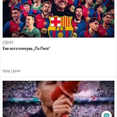
СПОРТ
Еве кога почнува „Ла Лига“
пред 2 дена