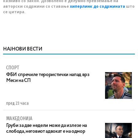
казниво со закон. Дозволено е делумно превземање на
авторски содржини со ставање
хиперлинк до содржината
што
се цитира.
НАЈНОВИ ВЕСТИ
СПОРТ
ФБИ спречиле терористички напад врз
Меси на СП
пред 23 часа
МАКЕДОНИЈА
Груби за две недели може да излезе на
слобода, неговиот адвокат е на одмор