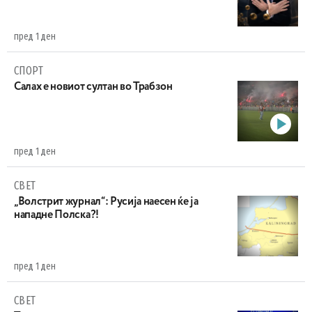
пред 1 ден
СПОРТ
Салах е новиот султан во Трабзон
пред 1 ден
СВЕТ
„Волстрит журнал“: Русија наесен ќе ја
нападне Полска?!
пред 1 ден
СВЕТ