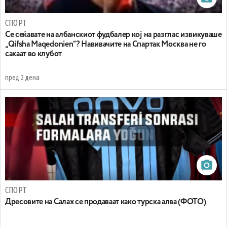
СПОРТ
Се сеќавате на албанскиот фудбалер кој на разглас извикуваше
„Qifsha Maqedonien“? Навивачите на Спартак Москва не го
сакаат во клубот
пред 2 дена
СПОРТ
Дресовите на Салах се продаваат како турска алва (ФОТО)