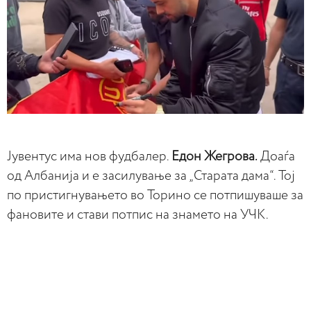
Јувентус има нов фудбалер.
Едон Жегрова.
Доаѓа
од Албанија и е засилување за „Старата дама“. Тој
по пристигнувањето во Торино се потпишуваше за
фановите и стави потпис на знамето на УЧК.