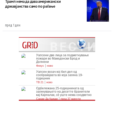
Трамп нема да дава американски
државјанства само по раѓање
пред 1 ден