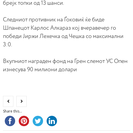
брејк топки од 13 шанси.
Следниот противник на Ѓоковиќ ќе биде
Шпанецот Карлос Алкараз кој вчеравечер го
победи Јиржи Лехечка од Чешка со максимални
3:0.
Вкупниот награден фонд на Грен слемот УС Опен
изнесува 90 милиони долари
Share this...