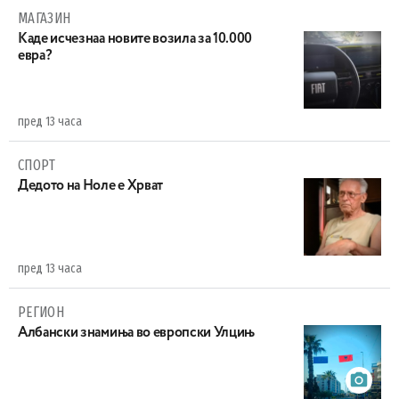
МАГАЗИН
Каде исчезнаа новите возила за 10.000
евра?
пред 13 часа
СПОРТ
Дедото на Ноле е Хрват
пред 13 часа
РЕГИОН
Aлбански знамиња во европски Улцињ