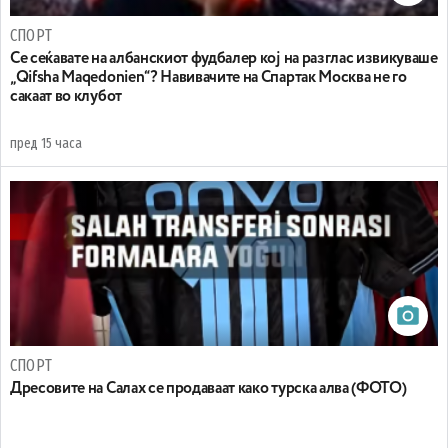
СПОРТ
Се сеќавате на албанскиот фудбалер кој на разглас извикуваше
„Qifsha Maqedonien“? Навивачите на Спартак Москва не го
сакаат во клубот
пред 15 часа
СПОРТ
Дресовите на Салах се продаваат како турска алва (ФОТО)