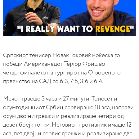
Српскиот тенисер Новак Ѓоковиќ ноќеска го
победи Американецот Тејлор Фриц во
четвртфиналето на турнирот на Отвореното
првенство на САД со 6:3, 7:5, 3:6 и 6:4.
Мечот траеше 3 часа и 27 минути. Триесет и
осумгодишниот Србин сервираше 10 аса, направи
осум двојни грешки и реализираше четири од
девет брејк топки. Неговиот противник имаше 12
аса, пет двојни сервис грешки и реализираше две