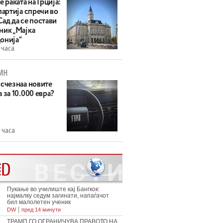
е раката на Грција:
партија спречи во
ад да се постави
ник „Мајка
онија“
 часа
ИН
исчезнаа новите
 за 10.000 евра?
 часа