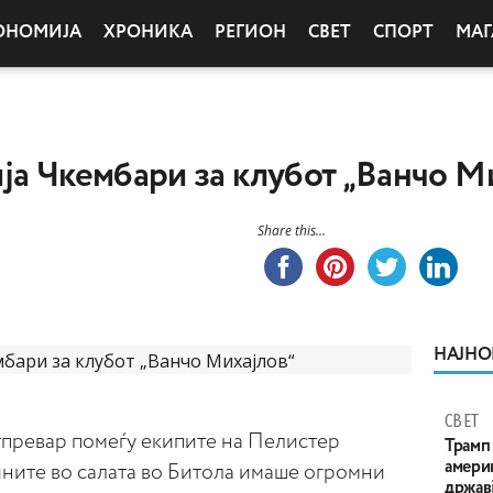
ОНОМИЈА
ХРОНИКА
РЕГИОН
СВЕТ
СПОРТ
МАГ
ја Чкембари за клубот „Ванчо М
Share this...
НАЈНО
СВЕТ
тпревар помеѓу екипите на Пелистер
Трамп 
амери
ните во салата во Битола имаше огромни
државј