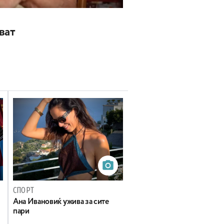
ват
СПОРТ
Ана Ивановиќ ужива за сите
пари