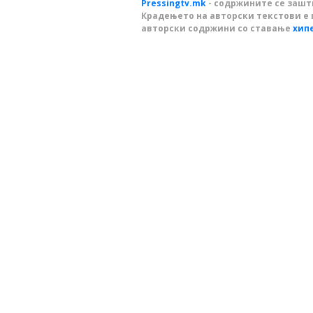
Pressingtv.mk
- содржините се зашти
Крадењето на авторски текстови е 
авторски содржини со ставање
хип