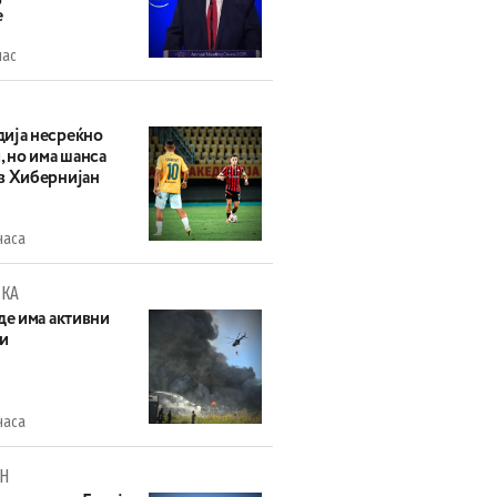
е
час
ија несреќно
, но има шанса
в Хибернијан
часа
КА
де има активни
и
часа
Н