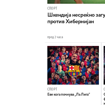
СПОРТ
Шкендија несреќно загу
против Хибернијан
пред 2 часа
СПОРТ
Еве кога почнува „Ла Лига“