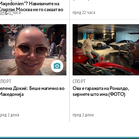
Maqedonien“? Навивачите на
Спартак Москва не го сакаат во
пред 22 часа
пред 22 часа
клубот
СПОРТ
СПОРТ
Јелена Докиќ: Беше магично во
Ова е гаражата на Роналдо,
Македонија
ѕирнете што има (ФОТО)
пред 2 дена
пред 2 дена