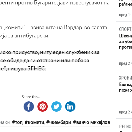
енти против Бугарите, јави известувачот на
раѓањ
пред 1 
 „комити“, навивачите на Вардар, во салата
СПОРТ
ија за антибугарски.
Шкенд
загуби
проти
иско присуство, ниту еден службеник за
се обиде да ги отстрани или побара
пред 2 
е“, пишува БГНЕС.
ХРОНИ
Eве ка
пожар
Share this...
пред 2 
наки:
топ
,
комити
,
чкембари
,
ванчо михајлов
РЕГИО