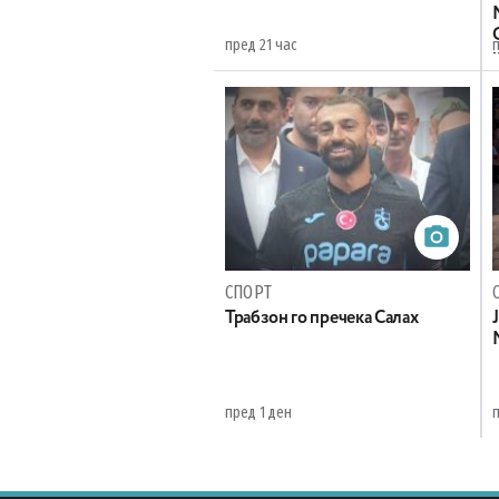
пред 21 час
СПОРТ
Трабзон го пречека Салах
пред 1 ден