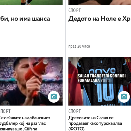
СПОРТ
би, но има шанса
Дедото на Ноле е Хр
пред 20 часа
СПОРТ
СПОРТ
Се сеќавате на албанскиот
Дресовите на Салах се
фудбалер кој на разглас
продаваат како турска алва
извикуваше „Qifsha
(ФОТО)