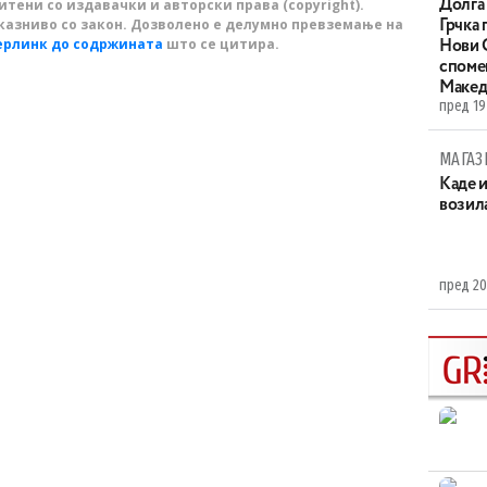
тени со издавачки и авторски права (copyright).
Долга 
казниво со закон. Дозволено е делумно превземање на
Грчка 
ерлинк до содржината
што се цитира.
Нови С
споме
Макед
пред 19
МАГАЗ
Каде 
возила
пред 20