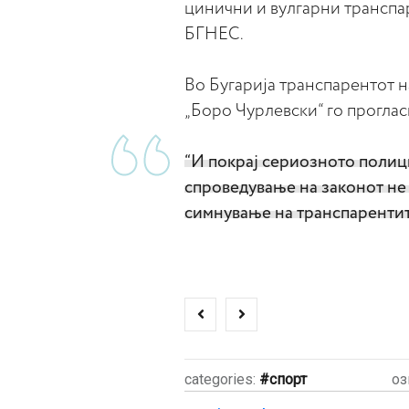
цинични и вулгарни транспар
БГНЕС.
Во Бугарија транспарентот на
„Боро Чурлевски“ го проглас
“И покрај сериозното полиц
спроведување на законот не 
симнување на транспарентит
categories:
спорт
оз