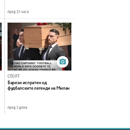
пред 23 часа
СПОРТ
Барези испратен од
фудбалските легенди на Милан
пред 3 дена