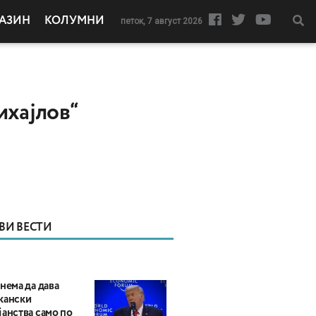
АЗИН
КОЛУМНИ
петок, 7 август 2026
ихајлов“
ВИ ВЕСТИ
нема да дава
кански
анства само по