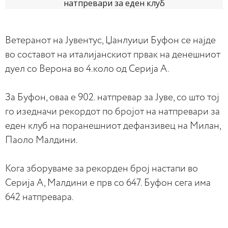
Ветеранот на Јувентус, Џанлуиџи Буфон се најде
во составот на италијанскиот првак на денешниот
дуел со Верона во 4.коло од Серија А.
За Буфон, оваа е 902. натпревар за Јуве, со што тој
го изедначи рекордот по бројот на натпревари за
еден клуб на поранешниот дефанзивец на Милан,
Паоло Малдини.
Кога зборуваме за рекорден број настапи во
Серија А, Малдини е прв со 647. Буфон сега има
642 натпревара.