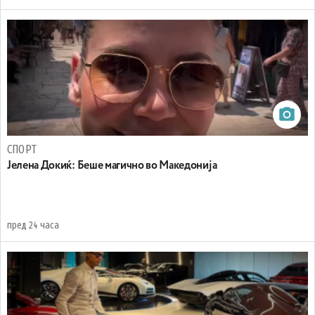
СПОРТ
Јелена Докиќ: Беше магично во Македонија
пред 24 часа