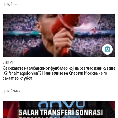
пред 1 час
СПОРТ
Се сеќавате на албанскиот фудбалер кој на разглас извикуваше
„Qifsha Maqedonien“? Навивачите на Спартак Москва не го
сакаат во клубот
пред 2 часа