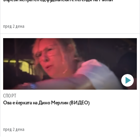
Барези испратен од фудбалските легенди на Милан
пред 2 дена
СПОРТ
Oва е ќерката на Дино Мерлин (ВИДЕО)
пред 2 дена