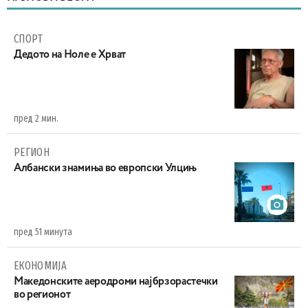
СПОРТ
Дедото на Ноле е Хрват
пред 2 мин.
РЕГИОН
Aлбански знамиња во европски Улцињ
пред 51 минута
ЕКОНОМИЈА
Maкедонските аеродроми најбрзорастечки
во регионот