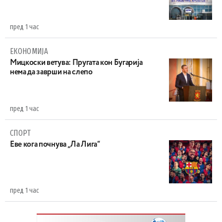
пред 1 час
ЕКОНОМИЈА
Mицкоски ветува: Пругата кон Бугарија
нема да заврши на слепо
пред 1 час
СПОРТ
Еве кога почнува „Ла Лига“
пред 1 час