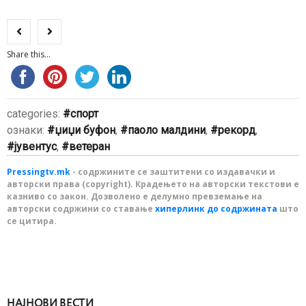
Share this...
categories:
спорт
ознаки:
џиџи буфон
,
паоло малдини
,
рекорд
,
јувентус
,
ветеран
Pressingtv.mk
- содржините се заштитени со издавачки и
авторски права (copyright). Крадењето на авторски текстови е
казниво со закон. Дозволено е делумно превземање на
авторски содржини со ставање
хиперлинк до содржината
што
се цитира.
НАЈНОВИ ВЕСТИ