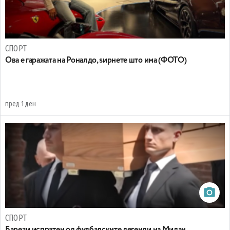
СПОРТ
Ова е гаражата на Роналдо, ѕирнете што има (ФОТО)
пред 1 ден
СПОРТ