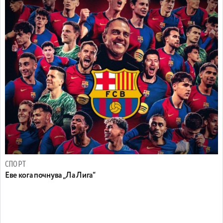
СПОРТ
Еве кога почнува „Ла Лига“