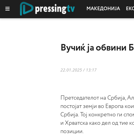
МАКЕДОНИЈА
ЕК
Вучиќ ја обвини Б
22.01.2025 / 13:17
Претседателот на Србија, Ал
постојат земји во Европа ко
Србија. Тој конкретно ги спо
и Хрватска како дел од тие 
позиции.