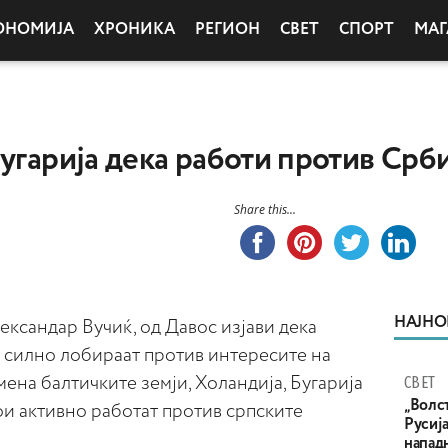
ОНОМИЈА
ХРОНИКА
РЕГИОН
СВЕТ
СПОРТ
МАГ
угарија дека работи против Срби
Share this...
НАЈНО
ександар Вучиќ, од Давос изјави дека
и силно лобираат против интересите на
СВЕТ
мена балтичките земји, Холандија, Бугарија
„Волс
кои активно работат против српските
Русија
напад