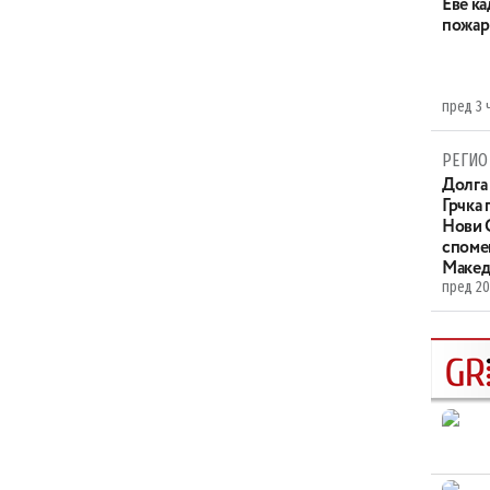
Eве ка
пожар
пред 3 
РЕГИО
Долга 
Грчка 
Нови С
споме
Макед
пред 20