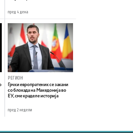
пред 4 дена
РЕГИОН
о
Грчки европратеник се закани
со блокада на Македонија во
ЕУ, сме краделе историја
пред 2 недели