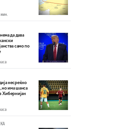
 мин.
нема да дава
кански
анства само по
е
часа
ија несреќно
, но има шанса
в Хибернијан
часа
КА