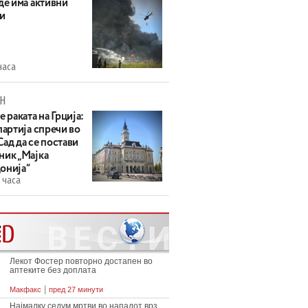
де има активни
и
часа
Н
е раката на Грција:
партија спречи во
ад да се постави
ник „Мајка
онија“
 часа