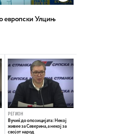
о европски Улцињ
РЕГИОН
Вучиќ до опозицијата: Некој
живее за Северина, а некој за
својот народ