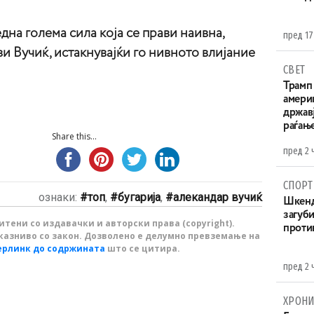
една голема сила која се прави наивна,
пред 17
ви Вучиќ, истакнувајќи го нивното влијание
СВЕТ
Трамп 
амери
државј
раѓањ
Share this...
пред 2 
СПОРТ
ознаки:
топ
,
бугарија
,
алекандар вучиќ
Шкенд
загуби
тени со издавачки и авторски права (copyright).
проти
казниво со закон. Дозволено е делумно превземање на
ерлинк до содржината
што се цитира.
пред 2 
ХРОНИ