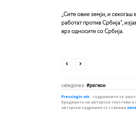
„Сите овие земји, и секогаш 
работат против Србија“, изја
врз односите со Србија.
categories:
регион
Pressingtv.mk
- содржините се зашти
Крадењето на авторски текстови е 
авторски содржини со ставање
хип