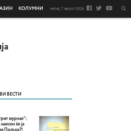
АЗИН
КОЛУМНИ
петок, 7 август 2026
ја
ВИ ВЕСТИ
трит журнал“:
 наесен ќе ја
не Полска?!