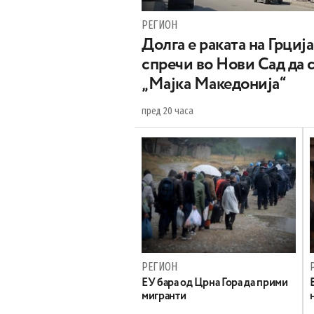
РЕГИОН
Долга е раката на Грција
спречи во Нови Сад да 
„Мајка Македонија“
пред 20 часа
РЕГИОН
EУ бара од Црна Гора да прими
мигранти