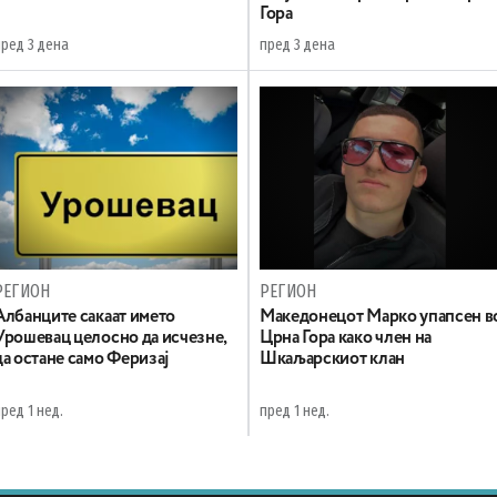
Гора
пред 3 дена
пред 3 дена
РЕГИОН
РЕГИОН
Aлбанците сакаат името
Maкедонецот Марко упапсен в
Урошевац целосно да исчезне,
Црна Гора како член на
да остане само Феризај
Шкаљарскиот клан
ред 1 нед.
пред 1 нед.