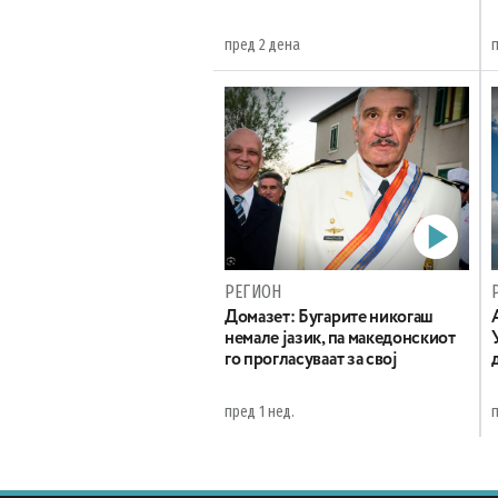
пред 2 дена
РЕГИОН
Домазет: Бугарите никогаш
немале јазик, па македонскиот
го прогласуваат за свој
пред 1 нед.
п