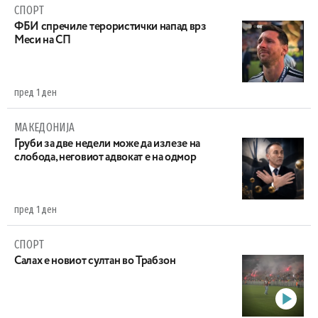
СПОРТ
ФБИ спречиле терористички напад врз
Меси на СП
пред 1 ден
МАКЕДОНИЈА
Груби за две недели може да излезе на
слобода, неговиот адвокат е на одмор
пред 1 ден
СПОРТ
Салах е новиот султан во Трабзон