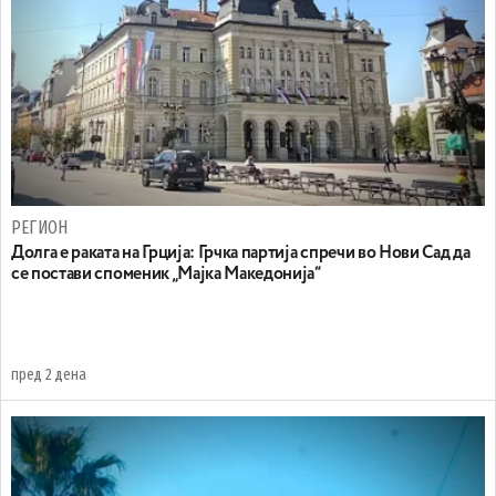
РЕГИОН
Долга е раката на Грција: Грчка партија спречи во Нови Сад да
се постави споменик „Мајка Македонија“
пред 2 дена