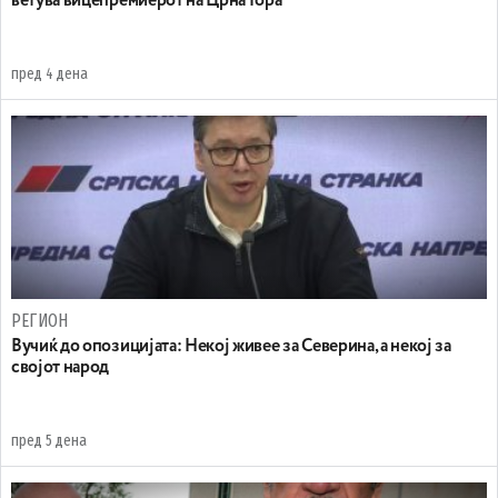
ветува вицепремиерот на Црна Гора
пред 4 дена
РЕГИОН
Вучиќ до опозицијата: Некој живее за Северина, а некој за
својот народ
пред 5 дена