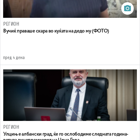
РЕГИОН
Вучиќ праваше скара во куќата на дедо му (ФОТО)
пред 4 дена
РЕГИОН
Улцињ е албански град, ќе го ослободиме следната година-