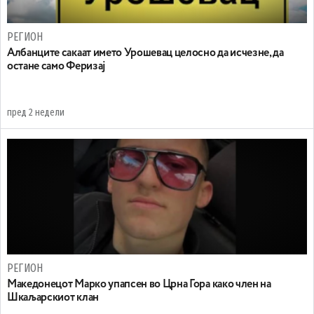
РЕГИОН
Aлбанците сакаат името Урошевац целосно да исчезне, да
остане само Феризај
пред 2 недели
РЕГИОН
Maкедонецот Марко упапсен во Црна Гора како член на
Шкаљарскиот клан