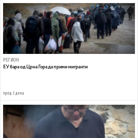
РЕГИОН
EУ бара од Црна Гора да прими мигранти
пред 3 дена