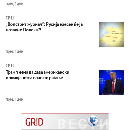
пред 1 ден
СВЕТ
„Волстрит журнал“: Русија наесен ќе ја
нападне Полска?!
пред 1 ден
СВЕТ
Трамп нема да дава американски
државјанства само по раѓање
пред 1 ден