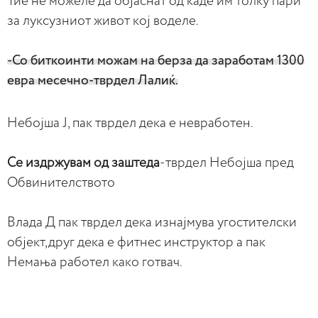
Тие не можеле да објаснат од каде им толку пари
за луксузниот живот кој воделе.
-Со биткоинти можам на берза да заработам 1300
евра месечно-тврдел Лалиќ.
Небојша Ј, пак тврдел дека е невработен.
Се издржувам од заштеда
-тврдел Небојша пред
Обвинителството
Влада Д пак тврдел дека изнајмува угостителски
објект,друг дека е фитнес инструктор а пак
Немања работел како готвач.