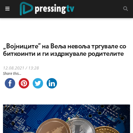
„Војниците“ на Веља невоља тргувале со
биткоинти и ги издржувале родителите
12.08.2021 / 13:28
Share this...