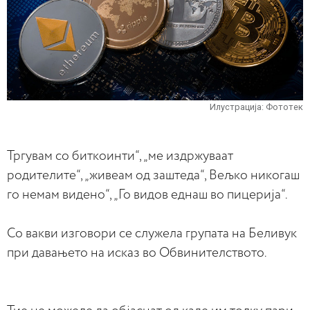
Илустрација: Фототек
Тргувам со биткоинти“, „ме издржуваат
родителите“, „живеам од заштеда“, Вељко никогаш
го немам видено“, „Го видов еднаш во пицерија“.
Со вакви изговори се служела групата на Беливук
при давањето на исказ во Обвинителството.