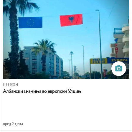
РЕГИОН
Aлбански знамиња во европски Улцињ
пред 2 дена