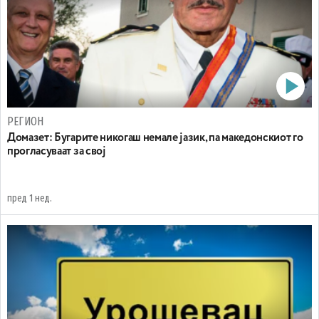
РЕГИОН
Домазет: Бугарите никогаш немале јазик, па македонскиот го
прогласуваат за свој
пред 1 нед.