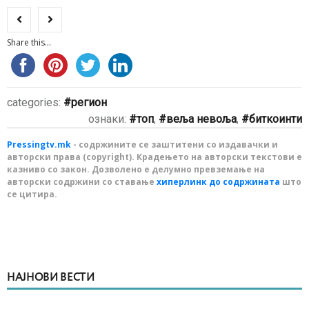
Share this...
categories:
регион
ознаки:
топ
,
веља невоља
,
биткоинти
Pressingtv.mk
- содржините се заштитени со издавачки и
авторски права (copyright). Крадењето на авторски текстови е
казниво со закон. Дозволено е делумно превземање на
авторски содржини со ставање
хиперлинк до содржината
што
се цитира.
НАЈНОВИ ВЕСТИ