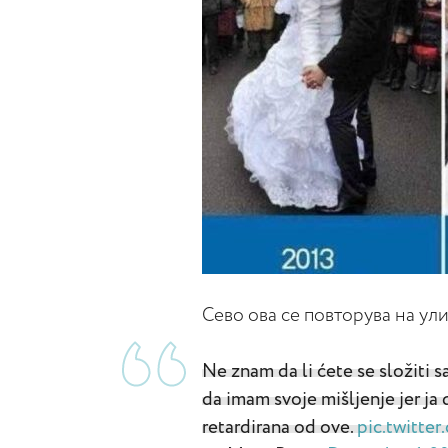
Сево ова се повторува на ул
Ne znam da li ćete se složiti 
da imam svoje mišljenje jer ja 
retardirana od ove.
pic.twitt