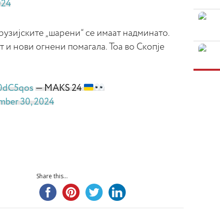
024
узијските „шарени“ се имаат надминато.
т и нови огнени помагала. Тоа во Скопје
i0dC5qos
— MAKS 24
ber 30, 2024
Share this...