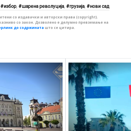
,
избор
,
шарена револуција
,
грузија
,
нови сад
тени со издавачки и авторски права (copyright).
казниво со закон. Дозволено е делумно превземање на
ерлинк до содржината
што се цитира.