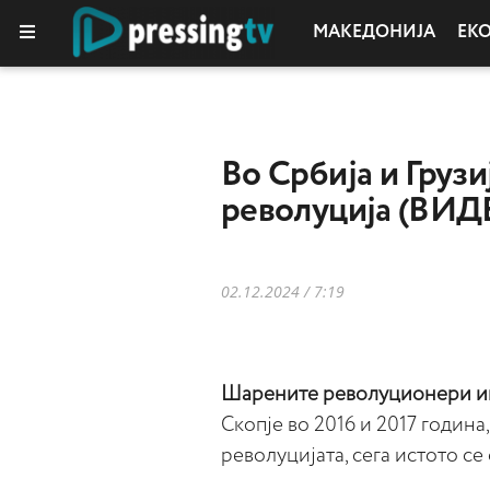
МАКЕДОНИЈА
ЕК
Во Србија и Груз
револуција (ВИД
02.12.2024 / 7:19
Шарените револуционери има
Скопје во 2016 и 2017 година
револуцијата, сега истото се 