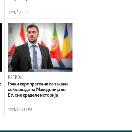
пред 5 дена
РЕГИОН
о
Грчки европратеник се закани
со блокада на Македонија во
ЕУ, сме краделе историја
пред 2 недели