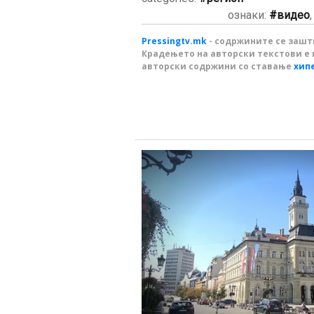
ознаки:
видео
Pressingtv.mk
- содржините се зашти
Крадењето на авторски текстови е 
авторски содржини со ставање
хип