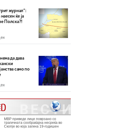
трит журнал“:
 наесен ќе ја
не Полска?!
ден
нема да дава
кански
анства само по
е
ден