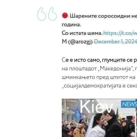
Шарените соросоидни не
година.
Со истата шема.
https://t.co
М (@arozgj)
December 1, 202
С
е е исто само, глумците се 
на плоштадот „Македонија“, 
шминкањето пред штитот на 
„социјалдемократијата е секс