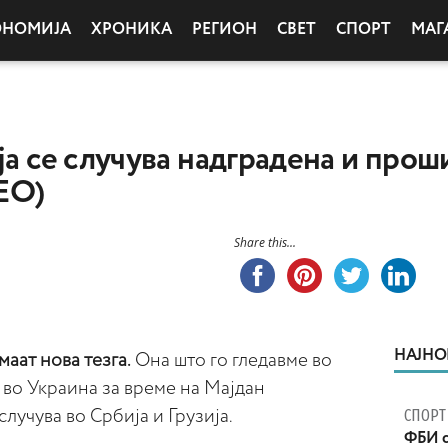
ОНОМИЈА
ХРОНИКА
РЕГИОН
СВЕТ
СПОРТ
МАГ
ија се случува надградена и про
ЕО)
Share this...
НАЈНО
ат нова тезга.
Она што го гледавме во
, во Украина за време на Мајдан
СПОРТ
случува во Србија и Грузија.
ФБИ с