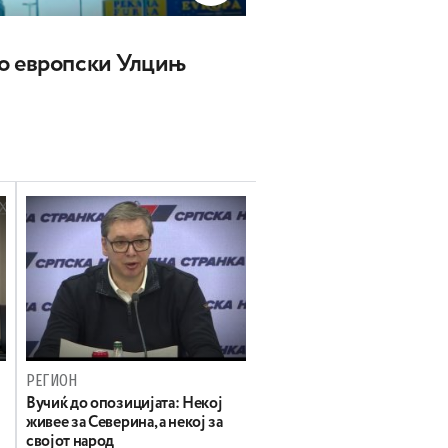
о европски Улцињ
РЕГИОН
Вучиќ до опозицијата: Некој
живее за Северина, а некој за
својот народ