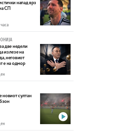
истички напад врз
на СП
 часа
ОНИЈА
за две недели
а излезе на
да, неговиот
т е на одмор
ден
е новиот султан
абзон
ден