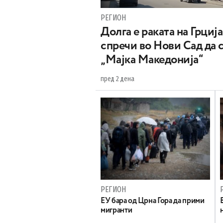
РЕГИОН
Долга е раката на Грција
спречи во Нови Сад да 
„Мајка Македонија“
пред 2 дена
РЕГИОН
EУ бара од Црна Гора да прими
мигранти