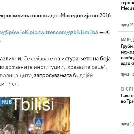
терор
Меси 
крофили на плоштадот Македонија во 2016
пред 23
/wvgSp6wFeK
pic.twitter.com/gzkNlJmFb5
— ☀
МАКЕД
4
Груби 
може д
слобо
различни.
Се сеќавате н
а истурањето на боја
адвока
по државните институции, „крвавите раце“,
пред 1 
полицајците,
запросувањата
бидејќи
и“ и сл.
СПОРТ
Салах 
во Тр
пред 1 