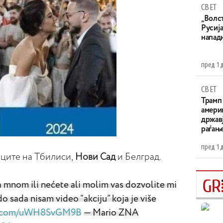
СВЕТ
„Волс
Русија
напад
пред 1 
СВЕТ
Трамп 
амери
државј
раѓањ
пред 1 
иците на Тбилиси,
Нови Сад
и Белград.
sa mnom ili nećete ali molim vas dozvolite mi
do sada nisam video “akciju” koja je više
er.com/uWH8SvGM9B
— Mario ZNA