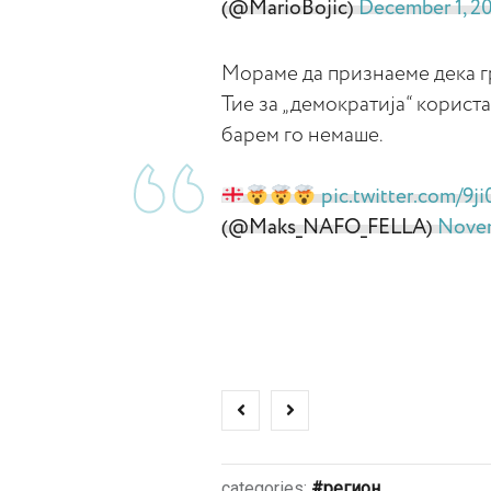
(@MarioBojic)
December 1, 2
Мораме да признаеме дека гр
Тие за „демократија“ користа
барем го немаше.
pic.twitter.com/9j
(@Maks_NAFO_FELLA)
Novem
categories:
регион