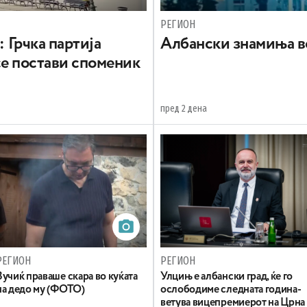
РЕГИОН
: Грчка партија
Aлбански знамиња в
се постави споменик
пред 2 дена
РЕГИОН
РЕГИОН
Вучиќ праваше скара во куќата
Улцињ е албански град, ќе го
на дедо му (ФОТО)
ослободиме следната година-
ветува вицепремиерот на Црна