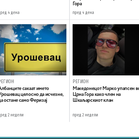
Гора
пред 4 дена
пред 4 дена
РЕГИОН
РЕГИОН
Aлбанците сакаат името
Maкедонецот Марко упапсен в
Урошевац целосно да исчезне,
Црна Гора како член на
да остане само Феризај
Шкаљарскиот клан
пред 2 недели
пред 2 недели