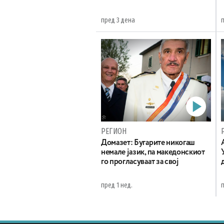
пред 3 дена
РЕГИОН
Домазет: Бугарите никогаш
немале јазик, па македонскиот
го прогласуваат за свој
пред 1 нед.