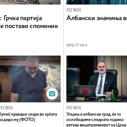
РЕГИОН
: Грчка партија
Aлбански знамиња в
се постави споменик
пред 23 часа
РЕГИОН
РЕГИОН
Вучиќ праваше скара во куќата
Улцињ е албански град, ќе го
на дедо му (ФОТО)
ослободиме следната година-
ветува вицепремиерот на Црна