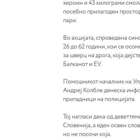
хероин и 43 килограми смола
посебно прилагоден простор
пари.
Во акцијата, спроведена сино
26 до 62 години, кои се осо
за шверц на дрога, која дејс
Балканот и ЕУ.
Помошникот началник на Упр
Андреј Колбле денеска инфор
припадници на полицијата.
Тој нагласи дека од деветтем
Словенија, а еден освен слов
но не посочи која.