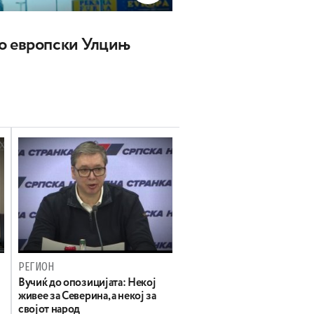
о европски Улцињ
РЕГИОН
Вучиќ до опозицијата: Некој
живее за Северина, а некој за
својот народ