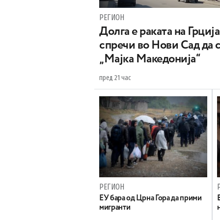
РЕГИОН
Долга е раката на Грција
спречи во Нови Сад да 
„Мајка Македонија“
пред 21 час
РЕГИОН
EУ бара од Црна Гора да прими
мигранти