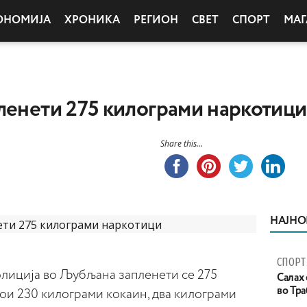
ОНОМИЈА
ХРОНИКА
РЕГИОН
СВЕТ
СПОРТ
МАГ
ленети 275 килограми наркотици
Share this...
НАЈНО
СПОРТ
олиција во Љубљана запленети се 275
Салах 
во Тр
ои 230 килограми кокаин, два килограми