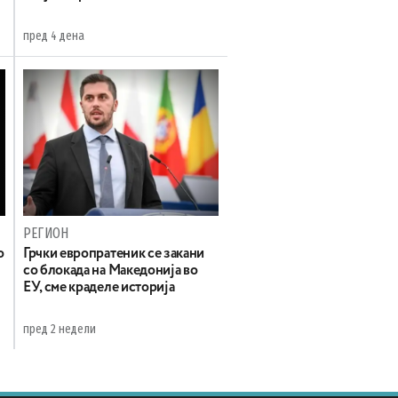
пред 4 дена
РЕГИОН
о
Грчки европратеник се закани
со блокада на Македонија во
ЕУ, сме краделе историја
пред 2 недели