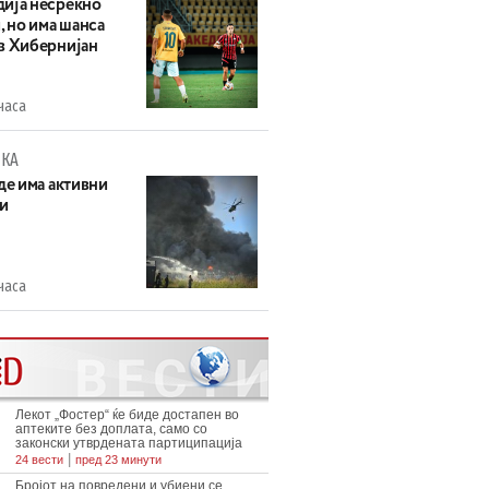
ија несреќно
, но има шанса
в Хибернијан
часа
КА
де има активни
и
часа