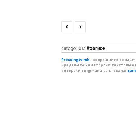
categories:
регион
Pressingtv.mk
- содржините се зашти
Крадењето на авторски текстови е 
авторски содржини со ставање
хип