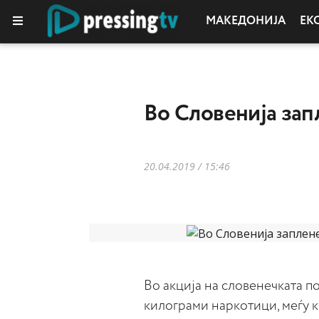
МАКЕДОНИЈА
ЕК
Во Словенија зап
20.04.2019 / 15:46
Во акција на словенечката п
килограми наркотици, меѓу к