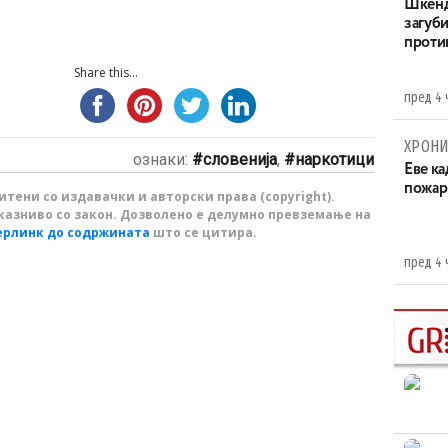
Шкенд
загуби
проти
Share this...
пред 4 
ХРОНИ
ознаки:
словенија
,
наркотици
Eве ка
пожар
тени со издавачки и авторски права (copyright).
казниво со закон. Дозволено е делумно превземање на
ерлинк до содржината
што се цитира.
пред 4 