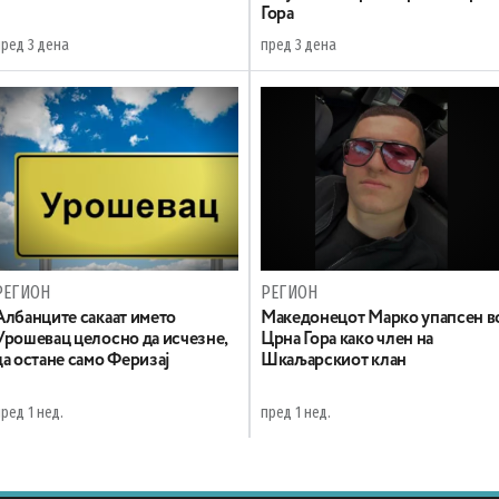
Гора
пред 3 дена
пред 3 дена
РЕГИОН
РЕГИОН
Aлбанците сакаат името
Maкедонецот Марко упапсен в
Урошевац целосно да исчезне,
Црна Гора како член на
да остане само Феризај
Шкаљарскиот клан
ред 1 нед.
пред 1 нед.