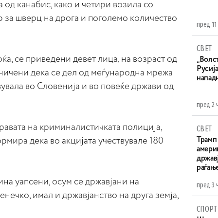
 од канабис, како и четири возила со
 за шверц на дрога и поголемо количество
пред 11
СВЕТ
ќа, се приведени девет лица, на возраст од
„Волс
Русија
мничени дека се дел од меѓународна мрежа
напад
твувала во Словенија и во повеќе држави од
пред 2 
авата на криминалистичката полиција,
СВЕТ
мира дека во акцијата учествувале 180
Трамп 
амери
државј
раѓањ
ина уапсени, осум се државјани на
пред 3 
енечко, имал и државјанство на друга земја,
СПОРТ