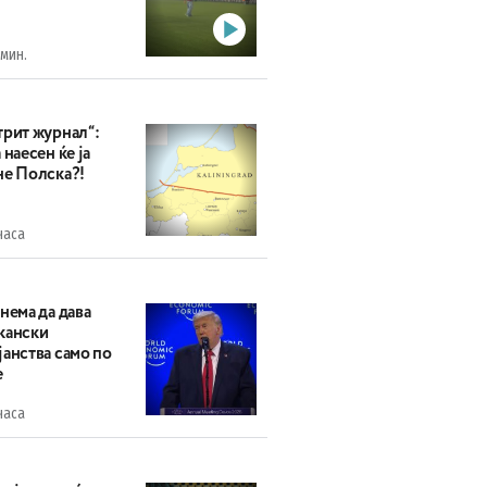
 мин.
трит журнал“:
 наесен ќе ја
не Полска?!
часа
нема да дава
кански
анства само по
е
часа