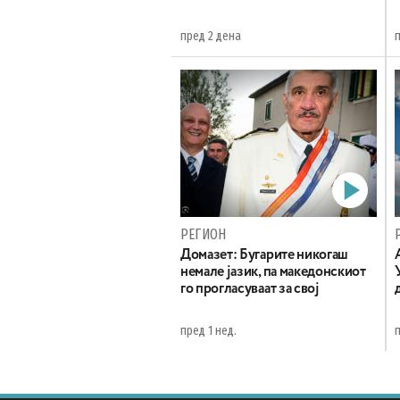
пред 2 дена
РЕГИОН
Домазет: Бугарите никогаш
немале јазик, па македонскиот
го прогласуваат за свој
пред 1 нед.
п