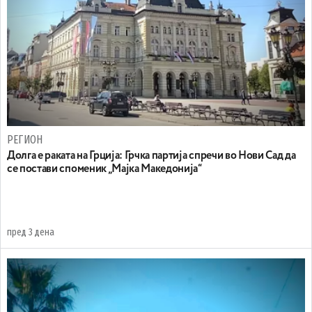
РЕГИОН
Долга е раката на Грција: Грчка партија спречи во Нови Сад да
се постави споменик „Мајка Македонија“
пред 3 дена