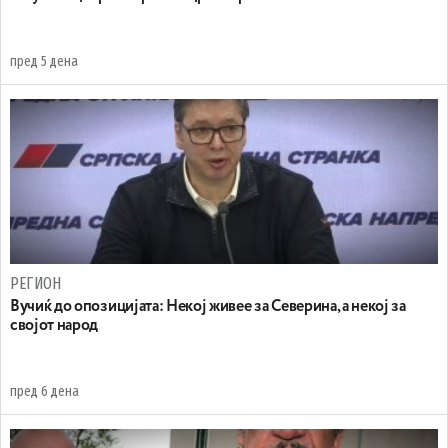
пред 5 дена
РЕГИОН
Вучиќ до опозицијата: Некој живее за Северина, а некој за
својот народ
пред 6 дена