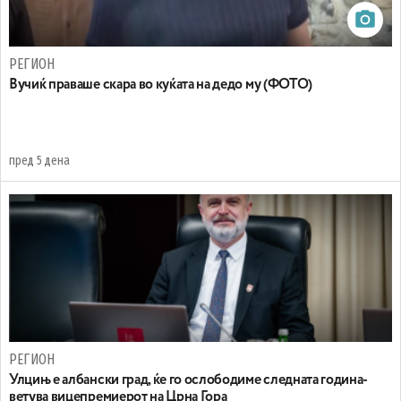
РЕГИОН
Вучиќ праваше скара во куќата на дедо му (ФОТО)
пред 5 дена
РЕГИОН
Улцињ е албански град, ќе го ослободиме следната година-
ветува вицепремиерот на Црна Гора