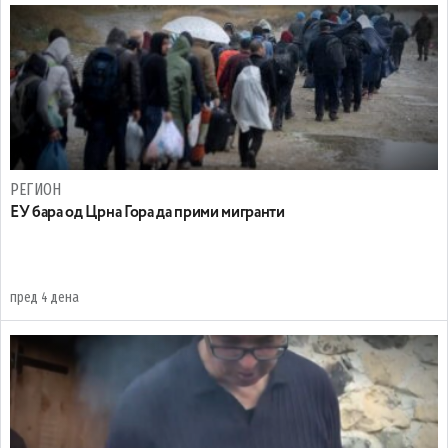
РЕГИОН
EУ бара од Црна Гора да прими мигранти
пред 4 дена