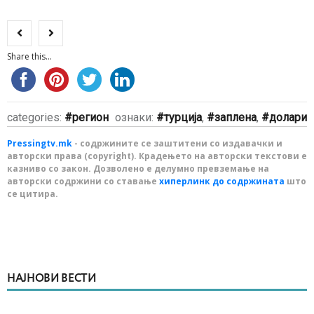
Share this...
categories:
регион
ознаки:
турција
,
заплена
,
долари
Pressingtv.mk
- содржините се заштитени со издавачки и
авторски права (copyright). Крадењето на авторски текстови е
казниво со закон. Дозволено е делумно превземање на
авторски содржини со ставање
хиперлинк до содржината
што
се цитира.
НАЈНОВИ ВЕСТИ