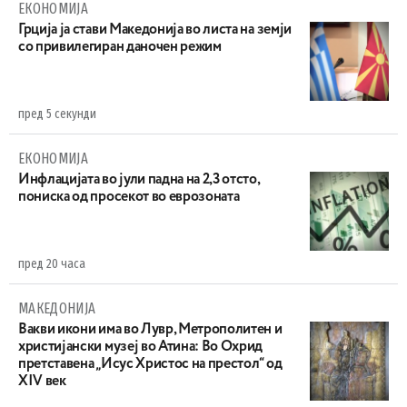
ЕКОНОМИЈА
Грција ја стави Македонија во листа на земји
со привилегиран даночен режим
пред 5 секунди
ЕКОНОМИЈА
Инфлацијата во јули падна на 2,3 отсто,
пониска од просекот во еврозоната
пред 20 часа
МАКЕДОНИЈА
Вакви икони има во Лувр, Метрополитен и
христијански музеј во Атина: Во Охрид
претставена „Исус Христос на престол“ од
XIV век