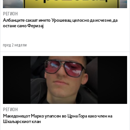
РЕГИОН
Aлбанците сакаат името Урошевац целосно да исчезне, да
остане само Феризај
пред 2 недели
РЕГИОН
Maкедонецот Марко упапсен во Црна Гора како член на
Шкаљарскиот клан