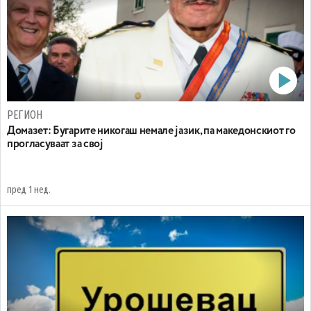
РЕГИОН
Домазет: Бугарите никогаш немале јазик, па македонскиот го
прогласуваат за свој
пред 1 нед.