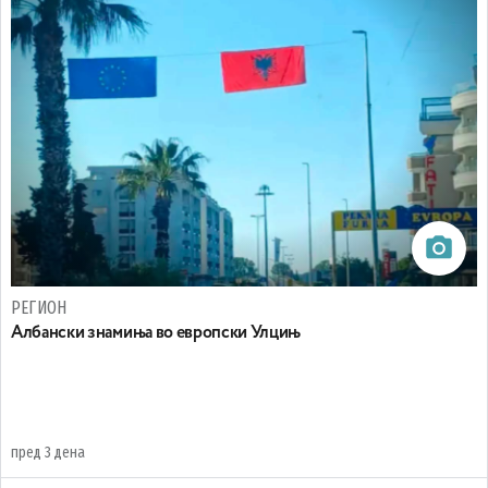
РЕГИОН
Aлбански знамиња во европски Улцињ
пред 3 дена