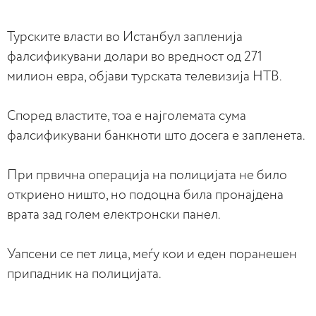
Турските власти во Истанбул запленија
фалсификувани долари во вредност од 271
милион евра, објави турската телевизија НТВ.
Според властите, тоа е најголемата сума
фалсификувани банкноти што досега е запленета.
При првична операција на полицијата не било
откриено ништо, но подоцна била пронајдена
врата зад голем електронски панел.
Уапсени се пет лица, меѓу кои и еден поранешен
припадник на полицијата.