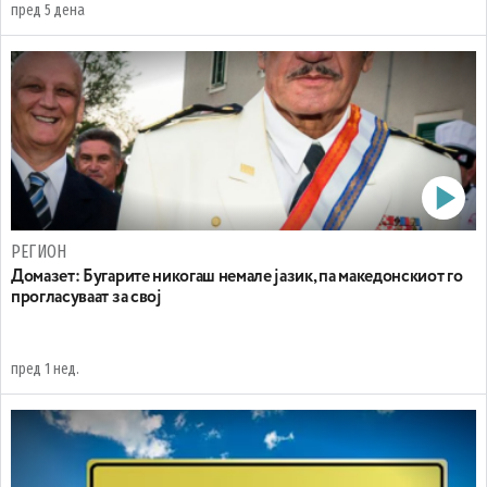
пред 5 дена
РЕГИОН
Домазет: Бугарите никогаш немале јазик, па македонскиот го
прогласуваат за свој
пред 1 нед.