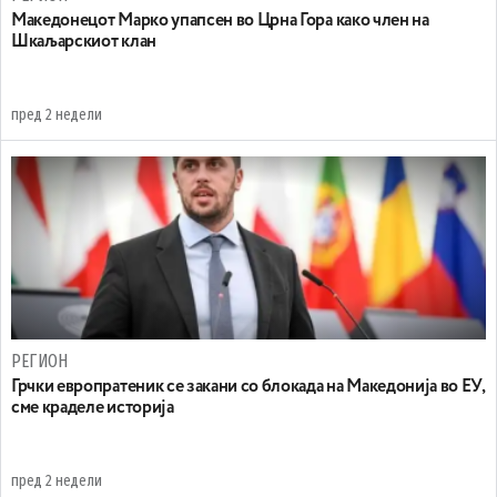
Maкедонецот Марко упапсен во Црна Гора како член на
Шкаљарскиот клан
пред 2 недели
РЕГИОН
Грчки европратеник се закани со блокада на Македонија во ЕУ,
сме краделе историја
пред 2 недели