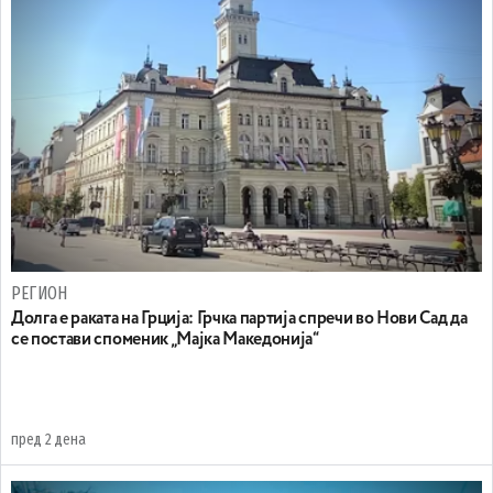
РЕГИОН
Долга е раката на Грција: Грчка партија спречи во Нови Сад да
се постави споменик „Мајка Македонија“
пред 2 дена