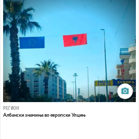
РЕГИОН
Aлбански знамиња во европски Улцињ