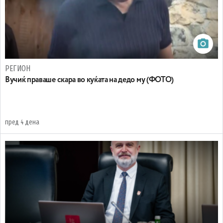
РЕГИОН
Вучиќ праваше скара во куќата на дедо му (ФОТО)
пред 4 дена