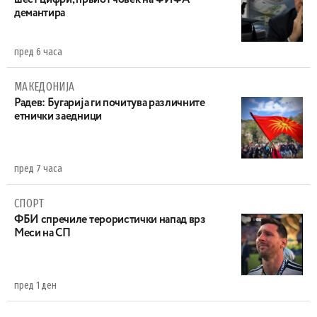
шест цифри, првиот човек на ФИФА
демантира
пред 6 часа
МАКЕДОНИЈА
Радев: Бугарија ги почитува различните
етнички заедници
пред 7 часа
СПОРТ
ФБИ спречиле терористички напад врз
Меси на СП
пред 1 ден