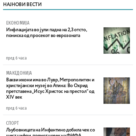
НАЈНОВИ ВЕСТИ
ЕКОНОМИЈА
Инфлацијата во јули падна на 2,3 отсто,
пониска од просекот во еврозоната
пред 6 часа
МАКЕДОНИЈА
Вакви икони има во Лувр, Метрополитен и
христијански музеј во Атина: Во Охрид
претставена „Исус Христос на престол“ од
XIV век
пред 6 часа
СПОРТ
Љубовницата на Инфантино добила чек со