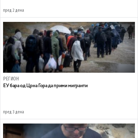
пред 2 дена
РЕГИОН
EУ бара од Црна Гора да прими мигранти
пред 3 дена