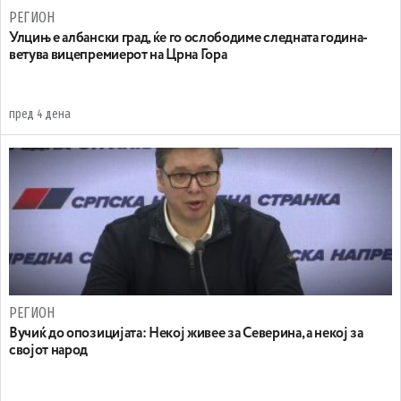
РЕГИОН
Улцињ е албански град, ќе го ослободиме следната година-
ветува вицепремиерот на Црна Гора
пред 4 дена
РЕГИОН
Вучиќ до опозицијата: Некој живее за Северина, а некој за
својот народ