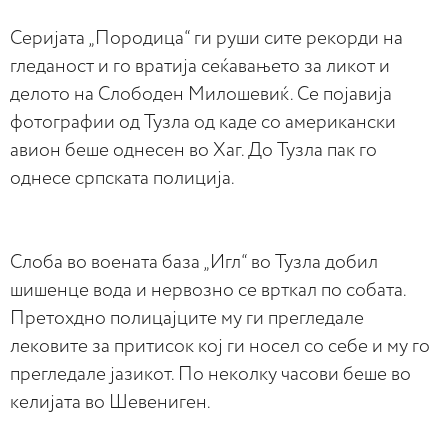
Серијата „Породица“ ги руши сите рекорди на
гледаност и го вратија сеќавањето за ликот и
делото на Слободен Милошевиќ. Се појавија
фотографии од Тузла од каде со американски
авион беше однесен во Хаг. До Тузла пак го
однесе српската полиција.
Слоба во воената база „Игл“ во Тузла добил
шишенце вода и нервозно се врткал по собата.
Претохдно полицајците му ги прегледале
лековите за притисок кој ги носел со себе и му го
прегледале јазикот. По неколку часови беше во
келијата во Шевениген.