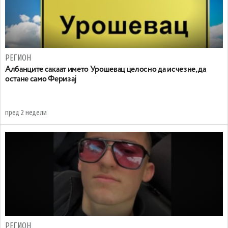
РЕГИОН
Aлбанците сакаат името Урошевац целосно да исчезне, да
остане само Феризај
пред 2 недели
РЕГИОН