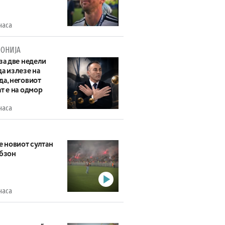
часа
ОНИЈА
за две недели
а излезе на
да, неговиот
т е на одмор
часа
е новиот султан
абзон
часа