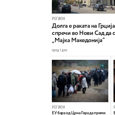
РЕГИОН
Долга е раката на Грција
спречи во Нови Сад да 
„Мајка Македонија“
пред 1 ден
РЕГИОН
EУ бара од Црна Гора да прими