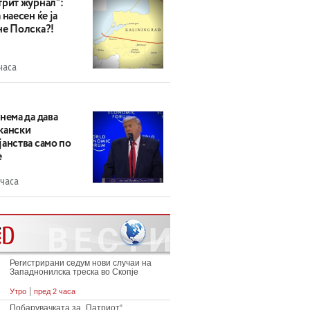
трит журнал“:
 наесен ќе ја
не Полска?!
часа
нема да дава
кански
анства само по
е
 часа