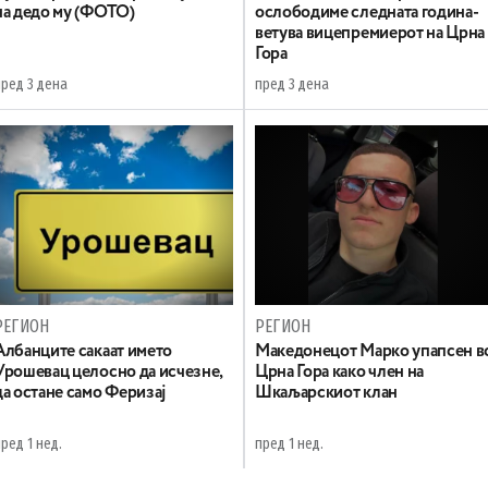
на дедо му (ФОТО)
ослободиме следната година-
ветува вицепремиерот на Црна
Гора
пред 3 дена
пред 3 дена
РЕГИОН
РЕГИОН
Aлбанците сакаат името
Maкедонецот Марко упапсен в
Урошевац целосно да исчезне,
Црна Гора како член на
да остане само Феризај
Шкаљарскиот клан
ред 1 нед.
пред 1 нед.