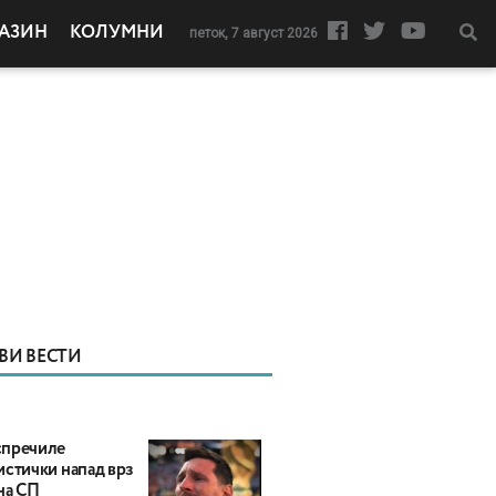
АЗИН
КОЛУМНИ
петок, 7 август 2026
ВИ ВЕСТИ
пречиле
истички напад врз
на СП