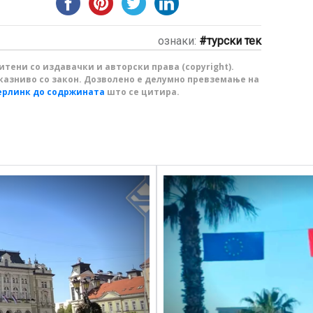
ознаки:
турски тек
тени со издавачки и авторски права (copyright).
казниво со закон. Дозволено е делумно превземање на
ерлинк до содржината
што се цитира.