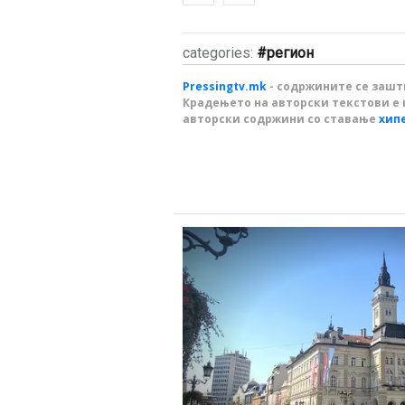
categories:
регион
Pressingtv.mk
- содржините се зашти
Крадењето на авторски текстови е 
авторски содржини со ставање
хип