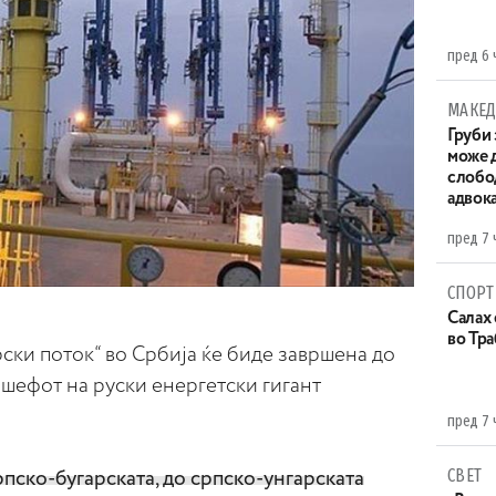
пред 6 
МАКЕД
Груби 
може д
слобо
адвока
пред 7 
СПОРТ
Салах 
во Тр
рски поток“ во Србија ќе биде завршена до
и шефот на руски енергетски гигант
пред 7 
СВЕТ
рпско-бугарската, до српско-унгарската