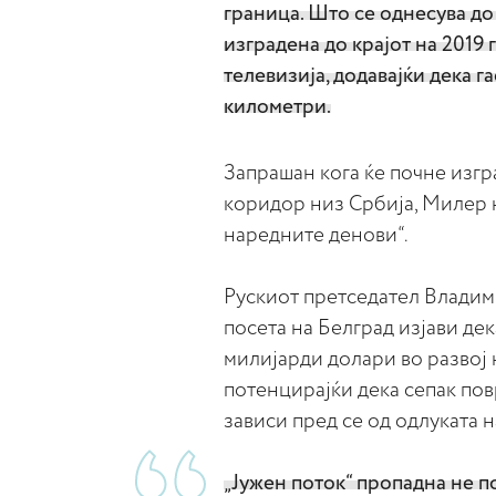
граница. Што се однесува до
изградена до крајот на 2019 
телевизија, додавајќи дека г
километри.
Запрашан кога ќе почне изгр
коридор низ Србија, Милер н
наредните денови“.
Рускиот претседател Владим
посета на Белград изјави дек
милијарди долари во развој 
потенцирајќи дека сепак пов
зависи пред се од одлуката н
„Јужен поток“ пропадна не п