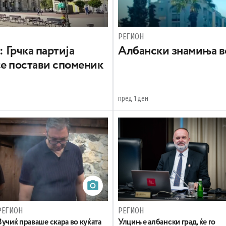
РЕГИОН
: Грчка партија
Aлбански знамиња в
се постави споменик
пред 1 ден
РЕГИОН
РЕГИОН
Вучиќ праваше скара во куќата
Улцињ е албански град, ќе го