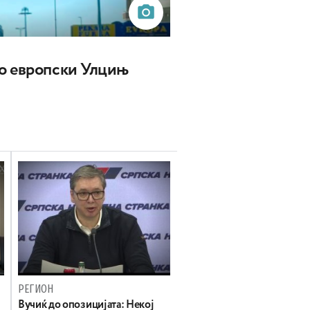
о европски Улцињ
РЕГИОН
Вучиќ до опозицијата: Некој