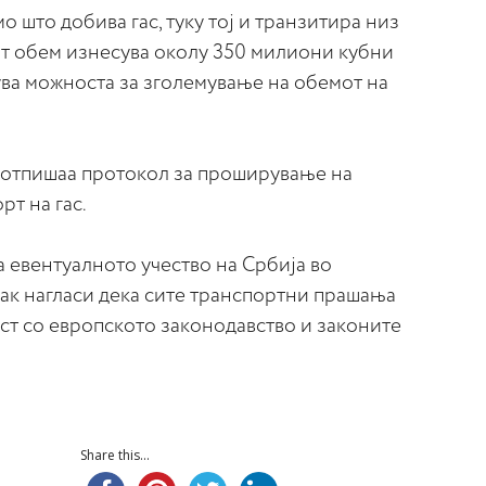
мо што добива гас, туку тој и транзитира низ
от обем изнесува околу 350 милиони кубни
ува можноста за зголемување на обемот на
 потпишаа протокол за проширување на
рт на гас.
 евентуалното учество на Србија во
вак нагласи дека сите транспортни прашања
ст со европското законодавство и законите
Share this...