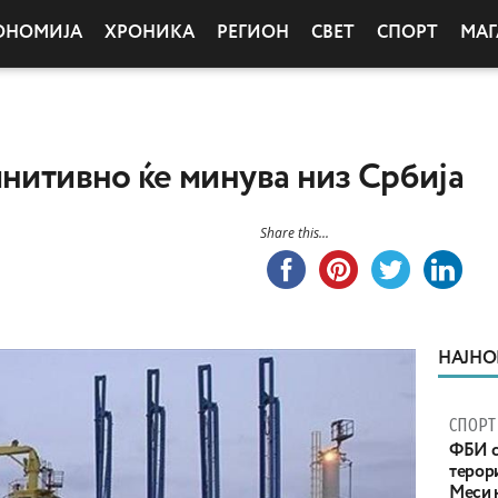
ОНОМИЈА
ХРОНИКА
РЕГИОН
СВЕТ
СПОРТ
МАГ
инитивно ќе минува низ Србија
Share this...
НАЈНО
СПОРТ
ФБИ с
терор
Меси 