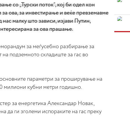
ање со „Турски поток“, кој би одел кон
 за ова, за инвестирање и веќе превземавме
 нас малку што зависи, изјави Путин,
аинтересирана за ова прашање.
еморандум за меѓусебно разбирање за
 на подземното складиште за гас во
 основните параметри за проширување на
0 милиони кубни метри годишно.
стер за енергетика Александар Новак,
ена да ги зголеми испораките на гас преку