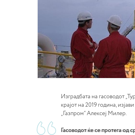
Изградбата на гасоводот „Ту
крајот на 2019 година, изјав
„Газпром“ Алексеј Милер.
Гасоводот ќе се протега од с