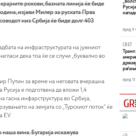
„Волс
 крајните рокови, базната линија ќе биде
Русија
година, изјави Милер за руската Прва
напад
асоводот низ Србија ќе биде долг 403
пред 9 
СВЕТ
адбата на инфраструктурата на јужниот
Трамп 
агласи дека тоа ќе се случи „буквално во
амери
државј
раѓањ
пред 11
ир Путин за време на неговата вчерашна
а Русија е подготвена да вложи 1,4
на гасна инфарструктура во Србија,
рзувањето на земјата со „Турскиот поток“ ќе
а ЕУ.
о наша вина. Бугарија искажува