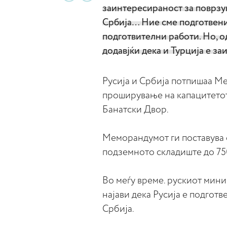
заинтересираност за поврзув
Србија… Ние сме подготвени
подготвителни работи. Но, од
додавјќи дека и Турција е з
Русија и Србија потпишаа М
проширување на капацитетот
Банатски Двор.
Меморандумот ги поставува
подземното складиште до 75
Во меѓу време. рускиот мини
најави дека Русија е подготв
Србија.