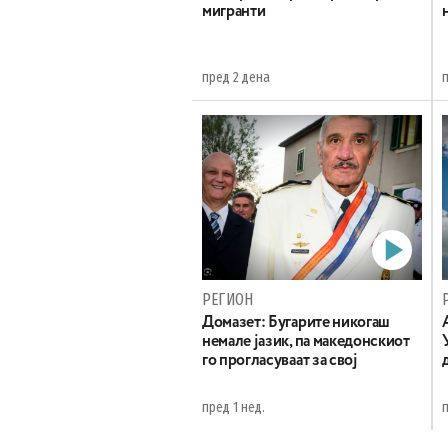
мигранти
пред 2 дена
РЕГИОН
Домазет: Бугарите никогаш
немале јазик, па македонскиот
го прогласуваат за свој
пред 1 нед.
п