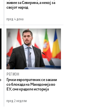
живее за Северина, а некој за
својот народ
пред 4 дена
РЕГИОН
о
Грчки европратеник се закани
со блокада на Македонија во
ЕУ, сме краделе историја
пред 2 недели