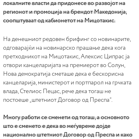
локалните власти да придонесе во развојот на
регионот и промоција на брендот Македонија,
соопштуваат од кабионетот на Мицотакис.
На денешниот редовен брифинг со новинарите,
одговарајќи на новинарско прашање дека кога
претходникот на Мицотакис, Алексис Ципрас ја
отвори канцеларијата на премиерот во Солун,
Нова демократија сметаше дека е бескорисна
канцеларија, министерот и портпарол на грчката
влада, Стелиос Пецас, рече дека тогаш не
постоеше „штетниот Договор од Преспа”.
Многу работи се сменети од тогаш, а основното
што е сменето е дека во меѓувреме дојде
национално штетниот Договор од Преспа и како