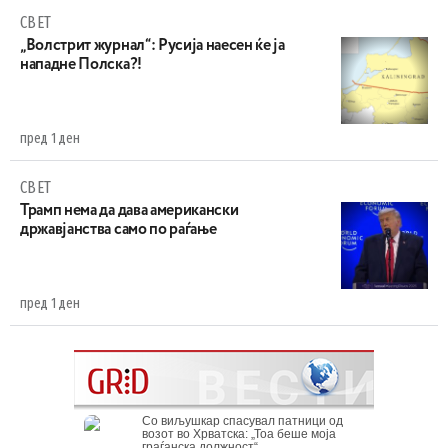
СВЕТ
„Волстрит журнал“: Русија наесен ќе ја
нападне Полска?!
пред 1 ден
СВЕТ
Трамп нема да дава американски
државјанства само по раѓање
пред 1 ден