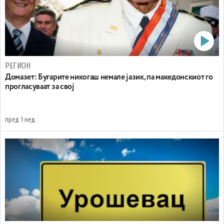
РЕГИОН
Домазет: Бугарите никогаш немале јазик, па македонскиот го
прогласуваат за свој
пред 1 нед.