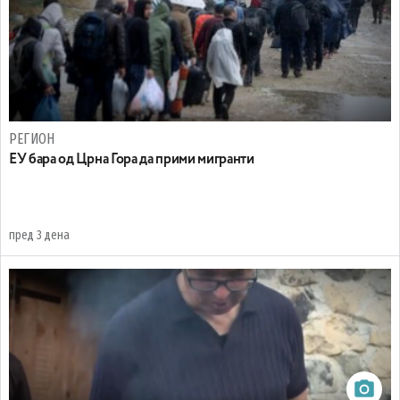
РЕГИОН
EУ бара од Црна Гора да прими мигранти
пред 3 дена