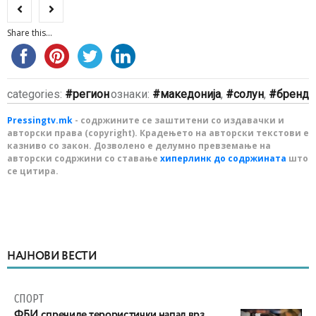
Share this...
categories:
регион
ознаки:
македонија
,
солун
,
бренд
Pressingtv.mk
- содржините се заштитени со издавачки и
авторски права (copyright). Крадењето на авторски текстови е
казниво со закон. Дозволено е делумно превземање на
авторски содржини со ставање
хиперлинк до содржината
што
се цитира.
НАЈНОВИ ВЕСТИ
СПОРТ
ФБИ спречиле терористички напад врз