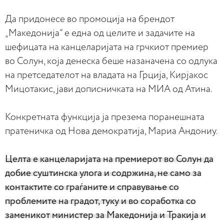
Да придонесе во промоција на брендот
„Македонија“ е една од целите и задачите на
шефицата на канцеларијата на грчкиот премиер
во Солун, која денеска беше назаначена со одлука
на претседателот на владата на Грција, Кирјакос
Мицотакис, јави дописничката на МИА од Атина.
Конкретната функција ја презема поранешната
пратеничка од Нова демократија, Мариа Андониу.
Целта е канцеларијата на премиерот во Солун да
добие суштинска улога и содржина, не само за
контактите со граѓаните и справување со
проблемите на градот, туку и во соработка со
заменикот министер за Македонија и Тракија и