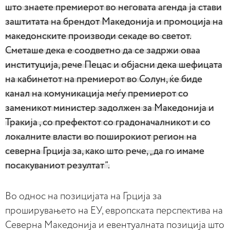
што знаете премиерот во неговата агенда ја стави
заштитата на брендот Македонија и промоција на
македонските производи секаде во светот.
Сметаше дека е соодветно да се задржи оваа
институција, рече Пецас и објасни дека шефицата
на кабинетот на премиерот во Солун, ќе биде
канал на комуникација меѓу премиерот со
заменикот министер задолжен за Македонија и
Тракија , со префектот со градоначалникот и со
локалните власти во поширокиот регион на
северна Грција за, како што рече, „да го имаме
посакуваниот резултат”.
Во однос на позицијата на Грција за
проширувањето на ЕУ, европската перспектива на
Северна Македонија и евентуалната позиција што