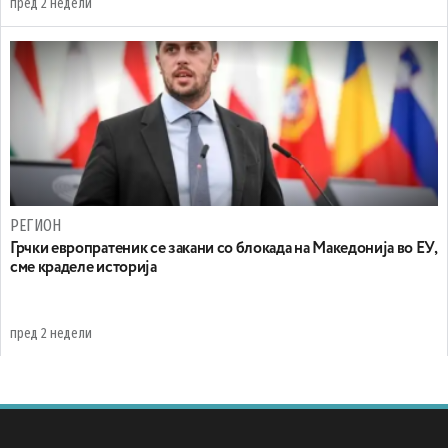
пред 2 недели
РЕГИОН
Грчки европратеник се закани со блокада на Македонија во ЕУ,
сме краделе историја
пред 2 недели