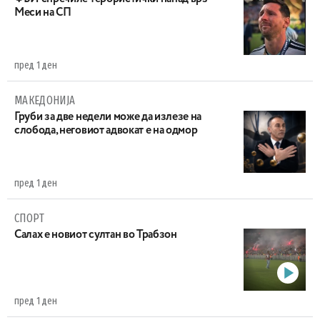
Меси на СП
пред 1 ден
МАКЕДОНИЈА
Груби за две недели може да излезе на
слобода, неговиот адвокат е на одмор
пред 1 ден
СПОРТ
Салах е новиот султан во Трабзон
пред 1 ден