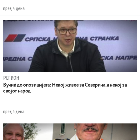
пред 4 дена
РЕГИОН
Вучиќ до опозицијата: Некој живее за Северина, а некој за
својот народ
пред 5 дена