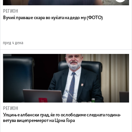
РЕГИОН
Вучиќ праваше скара во куќата на дедо му (ФОТО)
пред 4 дена
РЕГИОН
Улцињ е албански град, ќе го ослободиме следната година-
ветува вицепремиерот на Црна Гора