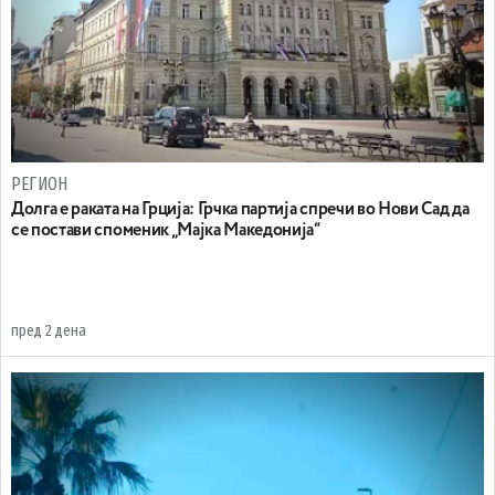
РЕГИОН
Долга е раката на Грција: Грчка партија спречи во Нови Сад да
се постави споменик „Мајка Македонија“
пред 2 дена