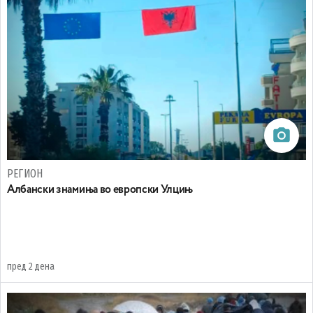
РЕГИОН
Aлбански знамиња во европски Улцињ
пред 2 дена