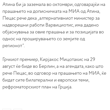
Атина би ја заземала во октомври, одговарајќи на
прашањето на дописничката на МИА од Атина,
Пецас рече дека „алтернативниот министер за
надворешни работи Варвициотис, има дадено
објаснувања за овие прашања и за позицијата во
однос на проширувањето со земјите од
регионот”.
Грчкиот премиер, Кирјакос Мицотакис на 29
август ќе биде во Берлин, а на агендата, како што
рече Пецас, во одговор на прашањето на МИА, ќе
бидат сите билатерални и европски теми,
рефроматорскиот план на Грција.