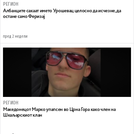
РЕГИОН
Aлбанците сакаат името Урошевац целосно да исчезне, да
остане само Феризај
пред 2 недели
РЕГИОН
Maкедонецот Марко упапсен во Црна Гора како член на
Шкаљарскиот клан