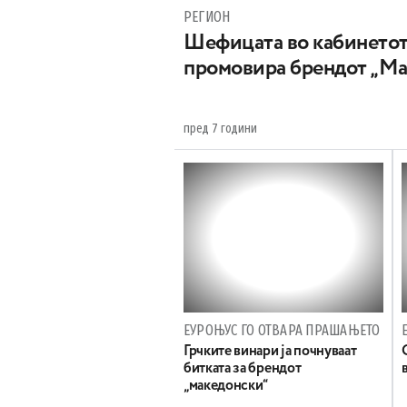
РЕГИОН
Шефицата во кабинетот
промовира брендот „Ма
пред 7 години
ЕУРОЊУС ГО ОТВАРА ПРАШАЊЕТО
Грчките винари ја почнуваат
битката за брендот
„македонски“