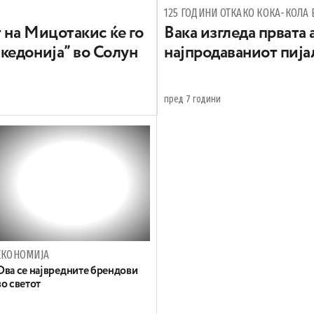
125 ГОДИНИ ОТКАКО КОКА-КОЛА
 на Мицотакис ќе го
Вака изгледа првата
кедонија” во Солун
најпродаваниот пија
пред 7 години
ЕКОНОМИЈА
Ова се највредните брендови
во светот