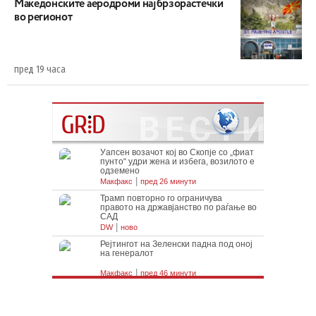
Maкедонските аеродроми најбрзорастечки
во регионот
пред 19 часа