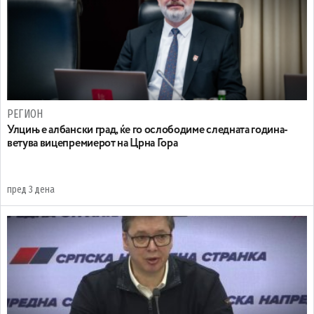
РЕГИОН
Улцињ е албански град, ќе го ослободиме следната година-
ветува вицепремиерот на Црна Гора
пред 3 дена