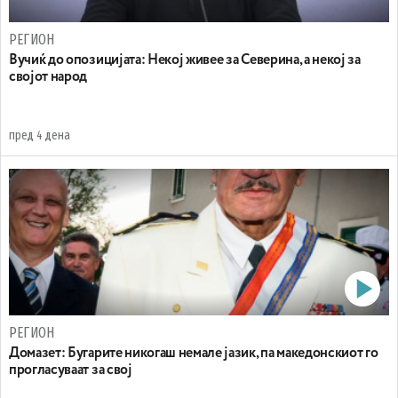
РЕГИОН
Вучиќ до опозицијата: Некој живее за Северина, а некој за
својот народ
пред 4 дена
РЕГИОН
Домазет: Бугарите никогаш немале јазик, па македонскиот го
прогласуваат за свој