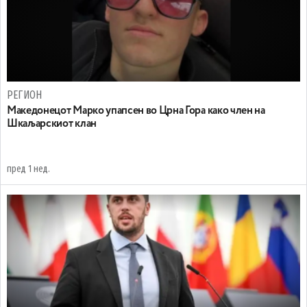
РЕГИОН
Maкедонецот Марко упапсен во Црна Гора како член на
Шкаљарскиот клан
пред 1 нед.