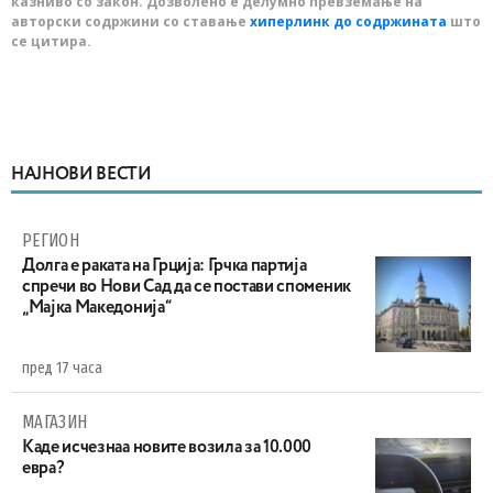
казниво со закон. Дозволено е делумно превземање на
авторски содржини со ставање
хиперлинк до содржината
што
се цитира.
НАЈНОВИ ВЕСТИ
РЕГИОН
Долга е раката на Грција: Грчка партија
спречи во Нови Сад да се постави споменик
„Мајка Македонија“
пред 17 часа
МАГАЗИН
Каде исчезнаа новите возила за 10.000
евра?