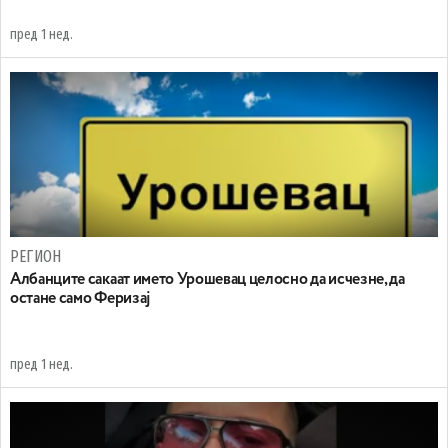
пред 1 нед.
РЕГИОН
Aлбанците сакаат името Урошевац целосно да исчезне, да
остане само Феризај
пред 1 нед.