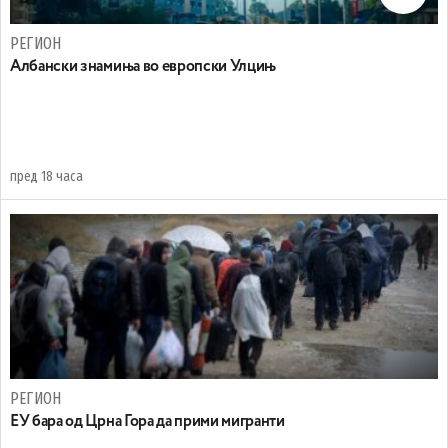
РЕГИОН
Aлбански знамиња во европски Улцињ
пред 18 часа
РЕГИОН
EУ бара од Црна Гора да прими мигранти