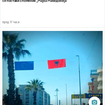
се постави споменик „Мајка Македонија“
пред 17 часа