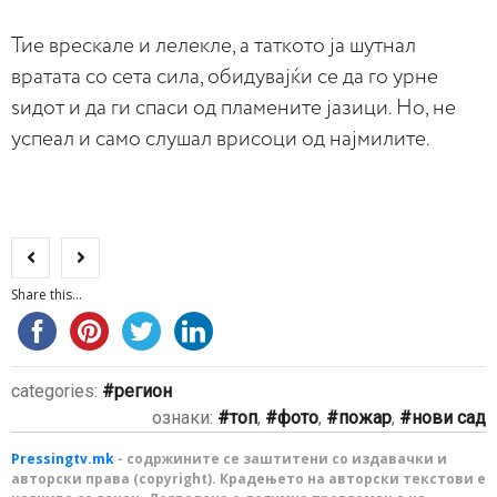
Тие врескале и лелекле, а таткото ја шутнал
вратата со сета сила, обидувајќи се да го урне
ѕидот и да ги спаси од пламените јазици. Но, не
успеал и само слушал врисоци од најмилите.
Share this...
categories:
регион
ознаки:
топ
,
фото
,
пожар
,
нови сад
Pressingtv.mk
- содржините се заштитени со издавачки и
авторски права (copyright). Крадењето на авторски текстови е