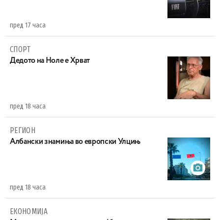
пред 17 часа
СПОРТ
Дедото на Ноле е Хрват
пред 18 часа
РЕГИОН
Aлбански знамиња во европски Улцињ
пред 18 часа
ЕКОНОМИЈА