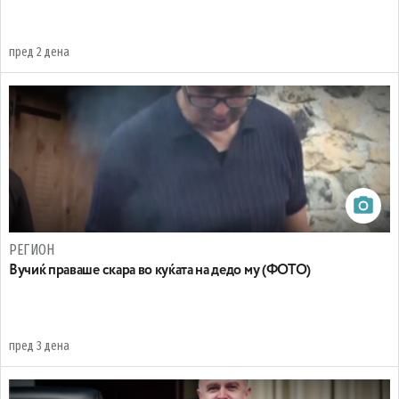
пред 2 дена
РЕГИОН
Вучиќ праваше скара во куќата на дедо му (ФОТО)
пред 3 дена