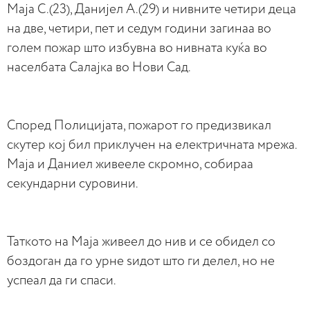
Маја С.(23), Данијел А.(29) и нивните четири деца
на две, четири, пет и седум години загинаа во
голем пожар што избувна во нивната куќа во
населбата Салајка во Нови Сад.
Според Полицијата, пожарот го предизвикал
скутер кој бил приклучен на електричната мрежа.
Маја и Даниел живееле скромно, собираа
секундарни суровини.
Таткото на Маја живеел до нив и се обидел со
боздоган да го урне ѕидот што ги делел, но не
успеал да ги спаси.