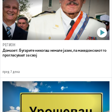
РЕГИОН
Домазет: Бугарите никогаш немале јазик, па македонскиот го
прогласуваат за свој
пред 7 дена