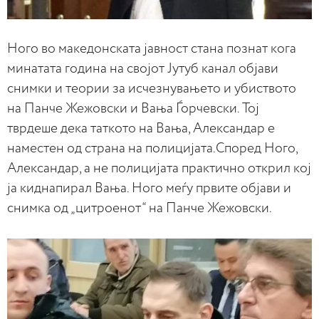
Ного во македонската јавност стана познат кога
минатата година на својот Јутуб канал објави
снимки и теории за исчезнувањето и убиството
на Панче Жежовски и Вања Ѓорчевски. Тој
тврдеше дека таткото на Вања, Александар е
наместен од страна на полицијата.Според Ного,
Александар, а не полицијата практично открил кој
ја киднапирал Вања. Ного меѓу првите објави и
снимка од „цитроенот“ на Панче Жежовски.