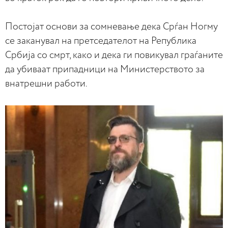
Постојат основи за сомневање дека Срѓан Ногму
се заканувал на претседателот на Република
Србија со смрт, како и дека ги повикувал граѓаните
да убиваат припадници на Министерството за
внатрешни работи.