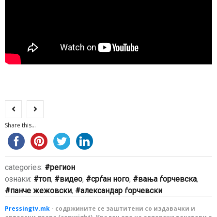
Share this...
categories:
регион
ознаки:
топ
,
видео
,
срѓан ного
,
вања ѓорчевска
,
панче жежовски
,
александар ѓорчевски
Pressingtv.mk
- содржините се заштитени со издавачки и