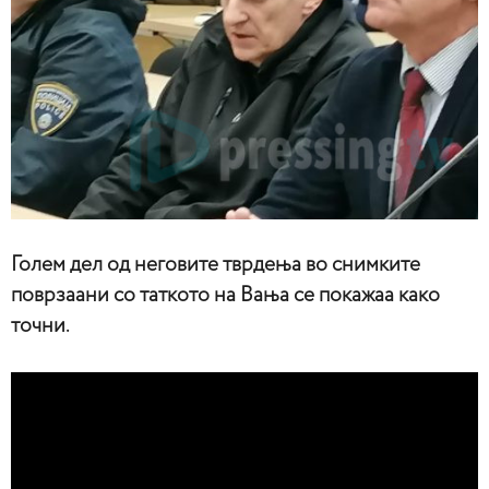
Голем дел од неговите тврдења во снимките
поврзаани со таткото на Вања се покажаа како
точни.