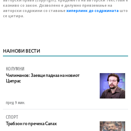
авторски права (copyright). Крадењето на авторски текстови е
казниво со закон. Дозволено е делумно превземање на
авторски содржини со ставање
хиперлинк до содржината
што
се цитира.
НАЈНОВИ ВЕСТИ
КОЛУМНИ
Чилиманов: Заевци паднаа на новиот
Ципрас
пред 9 мин.
СПОРТ
Трабзон го пречека Салах