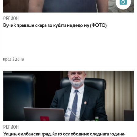
РЕГИОН
Вучиќ праваше скара во куќата на дедо му (ФОТО)
пред 2 дена
РЕГИОН
Улцињ е албански град, ќе го ослободиме следната година-