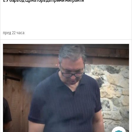
EУ бара од Црна Гора да прими мигранти
пред 22 часа