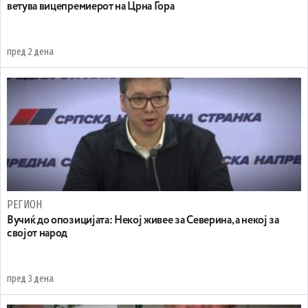
ветува вицепремиерот на Црна Гора
пред 2 дена
РЕГИОН
Вучиќ до опозицијата: Некој живее за Северина, а некој за
својот народ
пред 3 дена