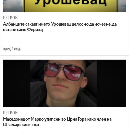
РЕГИОН
Aлбанците сакаат името Урошевац целосно да исчезне, да
остане само Феризај
пред 1 нед.
РЕГИОН
Maкедонецот Марко упапсен во Црна Гора како член на
Шкаљарскиот клан