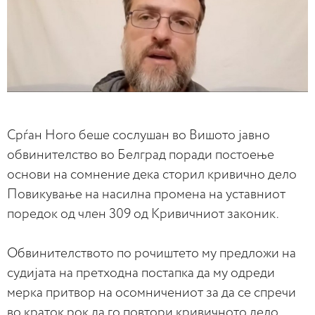
Срѓан Ного беше сослушан во Вишото јавно
обвинителство во Белград поради постоење
основи на сомнение дека сторил кривично дело
Повикување на насилна промена на уставниот
поредок од член 309 од Кривичниот законик.
Обвинителството по рочиштето му предложи на
судијата на претходна постапка да му одреди
мерка притвор на осомничениот за да се спречи
во краток рок да го повтори кривичното дело.