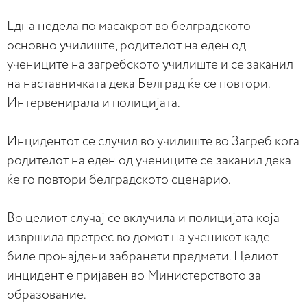
Една недела по масакрот во белградското
основно училиште, родителот на еден од
учениците на загребското училиште и се заканил
на наставничката дека Белград ќе се повтори.
Интервенирала и полицијата.
Инцидентот се случил во училиште во Загреб кога
родителот на еден од учениците се заканил дека
ќе го повтори белградското сценарио.
Во целиот случај се вклучила и полицијата која
извршила претрес во домот на ученикот каде
биле пронајдени забранети предмети. Целиот
инцидент е пријавен во Министерството за
образование.