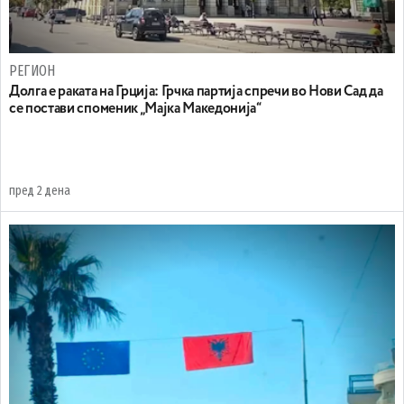
РЕГИОН
Долга е раката на Грција: Грчка партија спречи во Нови Сад да
се постави споменик „Мајка Македонија“
пред 2 дена