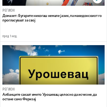
РЕГИОН
Домазет: Бугарите никогаш немале јазик, па македонскиот го
прогласуваат за свој
пред 1 нед.
РЕГИОН
Aлбанците сакаат името Урошевац целосно да исчезне, да
остане само Феризај