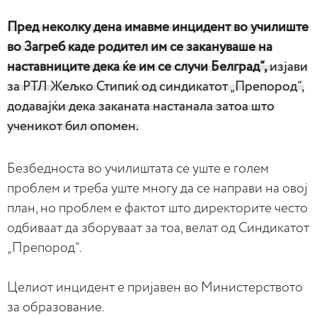
Пред неколку дена имавме инцидент во училиште
во Загреб каде родител им се закануваше на
наставниците дека ќе им се случи Белград“,
изјави
за РТЛ Жељко Стипиќ од синдикатот „Препород“,
додавајќи дека заканата настанала затоа што
ученикот бил опомен.
Безбедноста во училиштата се уште е голем
проблем и треба уште многу да се направи на овој
план, но проблем е фактот што директорите често
одбиваат да зборуваат за тоа, велат од Синдикатот
„Препород“.
Целиот инцидент е пријавен во Министерството
за образование.