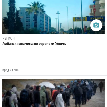
РЕГИОН
Aлбански знамиња во европски Улцињ
пред 2 дена