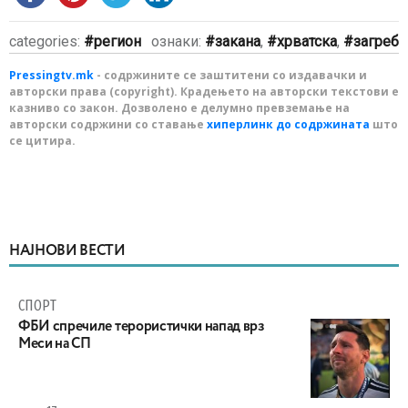
categories:
регион
ознаки:
закана
,
хрватска
,
загреб
Pressingtv.mk
- содржините се заштитени со издавачки и
авторски права (copyright). Крадењето на авторски текстови е
казниво со закон. Дозволено е делумно превземање на
авторски содржини со ставање
хиперлинк до содржината
што
се цитира.
НАЈНОВИ ВЕСТИ
СПОРТ
ФБИ спречиле терористички напад врз
Меси на СП