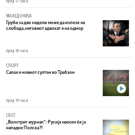
пред 17 часа
МАКЕДОНИЈА
Груби за две недели може да излезе на
слобода, неговиот адвокат е на одмор
пред 18 часа
СПОРТ
Салах е новиот султан во Трабзон
пред 19 часа
СВЕТ
„Волстрит журнал“: Русија наесен ќе ја
нападне Полска?!