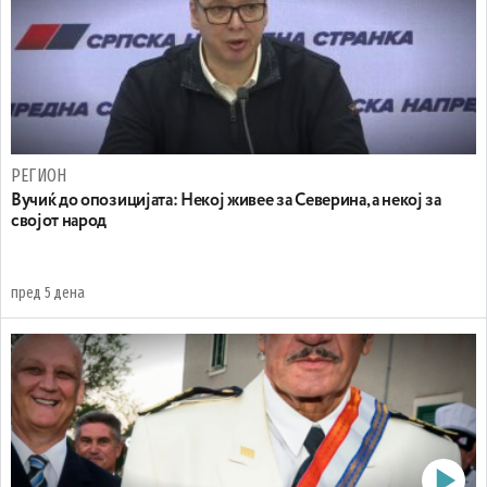
РЕГИОН
Вучиќ до опозицијата: Некој живее за Северина, а некој за
својот народ
пред 5 дена