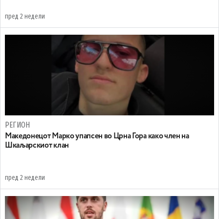
пред 2 недели
РЕГИОН
Maкедонецот Марко упапсен во Црна Гора како член на
Шкаљарскиот клан
пред 2 недели