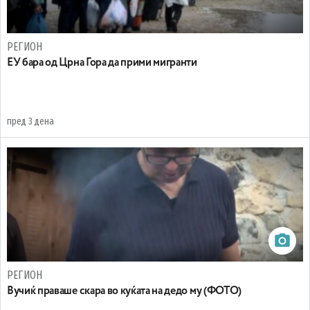
РЕГИОН
EУ бара од Црна Гора да прими мигранти
пред 3 дена
РЕГИОН
Вучиќ праваше скара во куќата на дедо му (ФОТО)