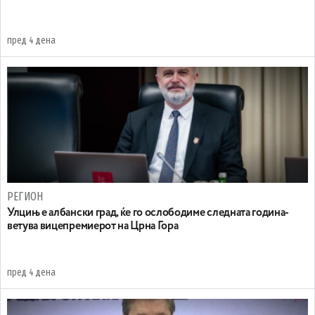
пред 4 дена
РЕГИОН
Улцињ е албански град, ќе го ослободиме следната година-
ветува вицепремиерот на Црна Гора
пред 4 дена